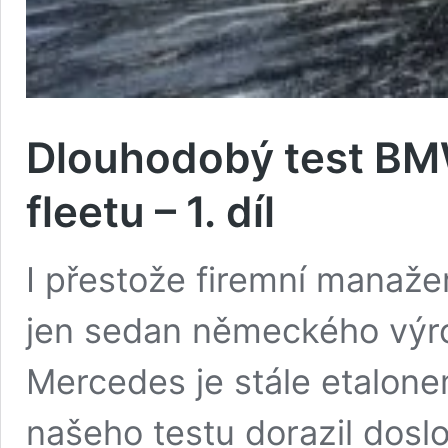
Dlouhodobý test BM
fleetu – 1. díl
I přestože firemní manaže
jen sedan německého výro
Mercedes je stále etalon
našeho testu dorazil dosl