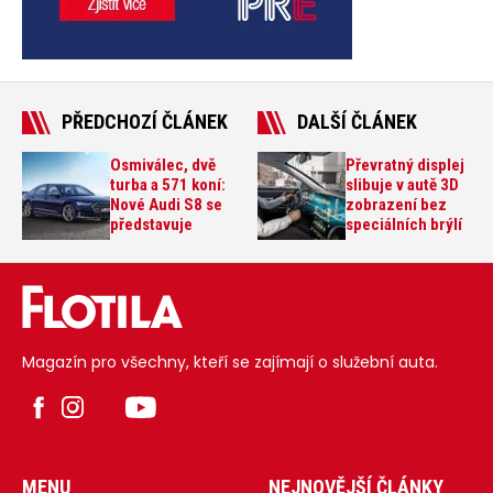
PŘEDCHOZÍ ČLÁNEK
DALŠÍ ČLÁNEK
Osmiválec, dvě
Převratný displej
turba a 571 koní:
slibuje v autě 3D
Nové Audi S8 se
zobrazení bez
představuje
speciálních brýlí
Magazín pro všechny, kteří se zajímají o služební auta.
MENU
NEJNOVĚJŠÍ ČLÁNKY