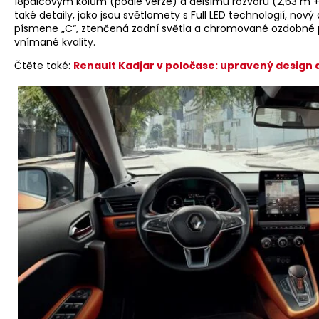
18palcovým kolům (podle verze) a delšímu rozvoru (2,63 m +
také detaily, jako jsou světlomety s Full LED technologií, nový
písmene „C“, ztenčená zadní světla a chromované ozdobné prv
vnímané kvality.
Čtěte také:
Renault Kadjar v poločase: upravený design