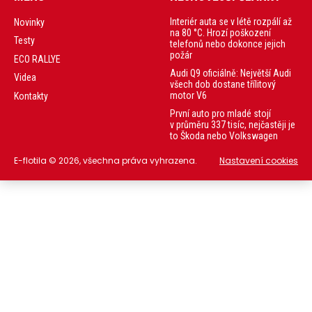
Interiér auta se v létě rozpálí až
Novinky
na 80 °C. Hrozí poškození
Testy
telefonů nebo dokonce jejich
požár
ECO RALLYE
Audi Q9 oficiálně: Největší Audi
Videa
všech dob dostane třílitový
motor V6
Kontakty
První auto pro mladé stojí
v průměru 337 tisíc, nejčastěji je
to Škoda nebo Volkswagen
E-flotila © 2026, všechna práva vyhrazena.
Nastavení cookies