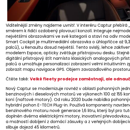
Viditelnější změny najdeme uvnitř. V interéru Captur přebírá
směrem k řidiči ozdobený plovoucí konzolí. Integruje nejmode
největšími obrazovkami ve své kategorii a staví na odiv mo
Smart Cockpit je multimediální obrazovka o úhlopříčce až 9,3
palců), u Renaultu dosud největší. Tento svislý, lehce zakřiven
modelem Espace, opticky zvětšuje přístrojovou desku. Stejně 
digitální přístrojový štít namísto klasických analogových příst
palců a umožňuje personalizaci zobrazení velmi intuitivním
zobrazit mapu navigace GPS. Objem zavazadlového prostoru j
Čtěte také:
Velké fleety prodejce zaměstnají, ale odnaučí
Nový Captur se modernizuje rovněž v oblasti pohonných jedn
benzinových i dieselových motorů ve výkonech 100 až 155 kon
koní (naftové motory). Od roku 2020 bude nabídka pohonnýc
hybridní pohon E-TECH Plug-in. Používá komponenty navržené
benzinového motoru nové generace 1,6 litru, který byl pro tuto
doplněn dvěma elektrickými motory, inovativní převodovkou, 
a možností dobíjení z domácí zásuvky a z veřejných dobíjecíc
slibuje dojezd 45 kilometrů.