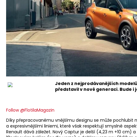
Jeden z nejprodávanějších modelů 
představil v nové generaci. Bude i 
Follow @FlotilaMagazin
Díky přepracovanému vnějšímu designu se může pochlubit m
a expresivnějšími liniemi, které však respektují smyslné aspek
Renault dává záležet. Nový Captur je delší (4,23 m +10 cm) 