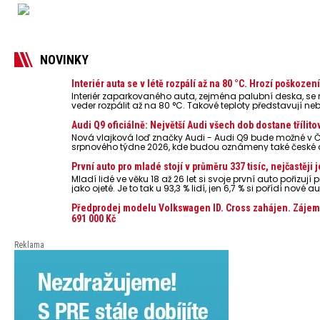
NOVINKY
Interiér auta se v létě rozpálí až na 80 °C. Hrozí poškoze
Interiér zaparkovaného auta, zejména palubní deska, s
veder rozpálit až na 80 °C. Takové teploty představují ne
powerbanky nebo notebooky. Můžou urychlit stárnutí bater
případech i zvýšit riziko požáru.
Audi Q9 oficiálně: Největší Audi všech dob dostane třílito
Nová vlajková loď značky Audi - Audi Q9 bude možné v Č
srpnového týdne 2026, kde budou oznámeny také české 
První auto pro mladé stojí v průměru 337 tisíc, nejčastěj
Mladí lidé ve věku 18 až 26 let si svoje první auto pořizu
jako ojeté. Je to tak u 93,3 % lidí, jen 6,7 % si pořídí nov
dosahuje 337 tisíc korun a průměrná financovaná částka 
dat Leasingu České spořitelny za posledních 10 let (2016
Předprodej modelu Volkswagen ID. Cross zahájen. Zájemci
691 000 Kč
Reklama