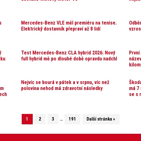
s
Mercedes-Benz VLE měl premiéru na tenise.
Odběr
Elektrický dostavník přepraví až 8 lidí
vzros
ý
Test Mercedes-Benz CLA hybrid 2026: Nový
První
oku
full hybrid mě po dlouhé době opravdu nadchl
název
kilom
Nejvíc se bourá v pátek a v srpnu, víc než
Škoda
ým
polovina nehod má zdravotní následky
má 7 
ech
se s 
1
2
3
…
191
Další stránka »