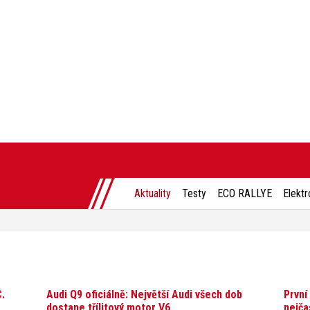
Aktuality
Testy
ECO RALLYE
Elektr
C.
Audi Q9 oficiálně: Největší Audi všech dob
První
dostane třílitový motor V6
nejča