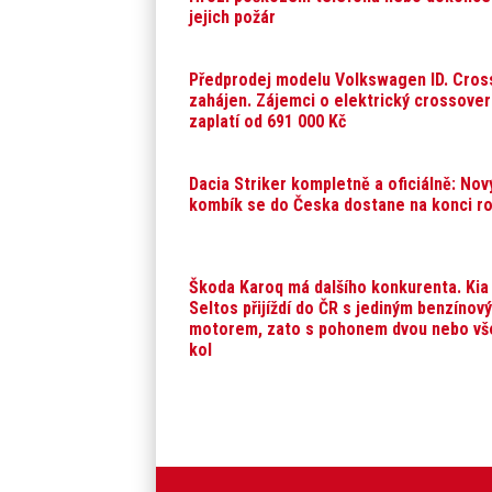
jejich požár
Předprodej modelu Volkswagen ID. Cros
zahájen. Zájemci o elektrický crossover
zaplatí od 691 000 Kč
Dacia Striker kompletně a oficiálně: Nov
kombík se do Česka dostane na konci r
Škoda Karoq má dalšího konkurenta. Kia
Seltos přijíždí do ČR s jediným benzínov
motorem, zato s pohonem dvou nebo vš
kol