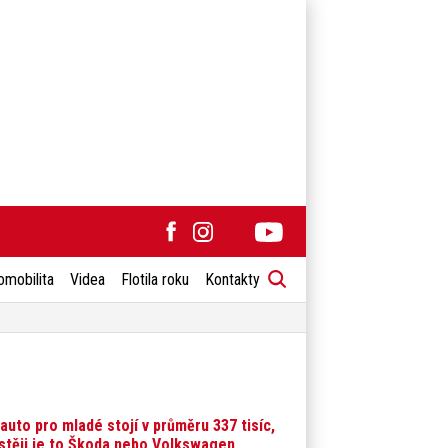
omobilita
Videa
Flotila roku
Kontakty
 auto pro mladé stojí v průměru 337 tisíc,
stěji je to Škoda nebo Volkswagen