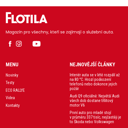
Magazín pro všechny, kteří se zajímají o služební auta.
MENU
NEJNOVĚJŠÍ ČLÁNKY
Interiér auta se v létě rozpálí až
Novinky
na 80 °C. Hrozí poškození
Testy
telefonů nebo dokonce jejich
požár
ECO RALLYE
Audi Q9 oficiálně: Největší Audi
Videa
všech dob dostane třílitový
motor V6
Kontakty
První auto pro mladé stojí
v průměru 337 tisíc, nejčastěji je
to Škoda nebo Volkswagen