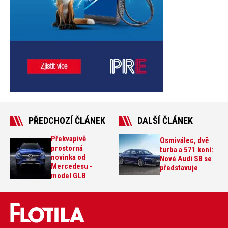
PŘEDCHOZÍ ČLÁNEK
DALŠÍ ČLÁNEK
Překvapivě
Osmiválec, dvě
prostorná
turba a 571 koní:
novinka od
Nové Audi S8 se
Mercedesu -
představuje
model GLB