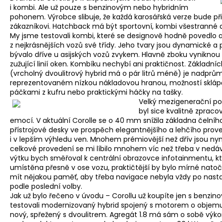
i kombi. Ale už pouze s benzinovým nebo hybridním
pohonem. Výrobce slibuje, že každá karosářská verze bude p
zákazníkovi. Hatchback má být sportovní, kombi všestranné a
My jsme testovali kombi, které se designově hodně povedlo a 
z nejkrásnějších vozů své třídy. Jeho tvary jsou dynamické a
bývalo dříve u asijských vozů zvykem. Hlavně zboku vyniknou
zužující linií oken. Kombíku nechybí ani praktičnost. Základní
(vrcholný dvoulitrový hybrid má o pár litrů méně) je nadprům
reprezentovaném nízkou nákladovou hranou, možností skláp
páčkami z kufru nebo praktickými háčky na tašky.
Velký mezigenerační posu
byl sice kvalitně zpraco
emocí. V aktuální Corolle se o 40 mm snížila základna čelníh
přístrojové desky ve prospěch elegantnějšího a lehčího proved
i v lepším výhledu ven. Mnohem prémiovější než dřív jsou nyn
celkové provedení se mi líbilo mnohem víc než třeba v ned
výtku bych směřoval k centrální obrazovce infotainmentu, k
umístěna přesně v ose vozu, praktičtější by bylo mírné nato
mít nějakou paměť, aby třeba navigace nebyla vždy po nasta
podle poslední volby.
Jak už bylo řečeno v úvodu – Corollu už koupíte jen s ben
testovali modernizovaný hybrid spojený s motorem o objemu 1,8
nový, spřežený s dvoulitrem. Agregát 1.8 má sám o sobě výk