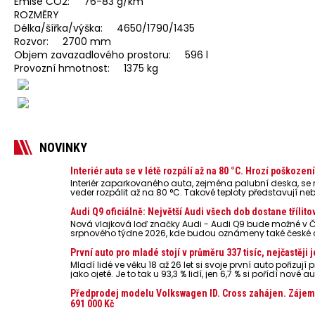
Emise CO2: 76-83 g/km
ROZMĚRY
Délka/šířka/výška: 4650/1790/1435
Rozvor: 2700 mm
Objem zavazadlového prostoru: 596 l
Provozní hmotnost: 1375 kg
NOVINKY
Interiér auta se v létě rozpálí až na 80 °C. Hrozí poškoze
Interiér zaparkovaného auta, zejména palubní deska, s
veder rozpálit až na 80 °C. Takové teploty představují ne
powerbanky nebo notebooky. Můžou urychlit stárnutí bater
případech i zvýšit riziko požáru.
Audi Q9 oficiálně: Největší Audi všech dob dostane třílito
Nová vlajková loď značky Audi - Audi Q9 bude možné v Č
srpnového týdne 2026, kde budou oznámeny také české 
První auto pro mladé stojí v průměru 337 tisíc, nejčastěj
Mladí lidé ve věku 18 až 26 let si svoje první auto pořizu
jako ojeté. Je to tak u 93,3 % lidí, jen 6,7 % si pořídí nov
dosahuje 337 tisíc korun a průměrná financovaná částka 
dat Leasingu České spořitelny za posledních 10 let (2016
Předprodej modelu Volkswagen ID. Cross zahájen. Zájemci
691 000 Kč