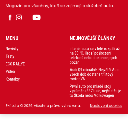
Magazín pro všechny, kteří se zajímají o služební auta.
MENU
NEJNOVĚJŠÍ ČLÁNKY
Interiér auta se v létě rozpálí až
Novinky
na 80 °C. Hrozí poškození
Testy
telefonů nebo dokonce jejich
požár
ECO RALLYE
Audi Q9 oficiálně: Největší Audi
Videa
všech dob dostane třílitový
motor V6
Kontakty
První auto pro mladé stojí
v průměru 337 tisíc, nejčastěji je
to Škoda nebo Volkswagen
E-flotila © 2026, všechna práva vyhrazena.
Nastavení cookies