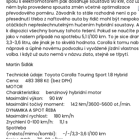
spolu s elektromotorem pak dosahuje soustava 90 kW, což už j
něm byla provedena spousta změn včetně optimalizace
převodového poměru. Závodník to stále rozhodně není a po
přesednutí třeba z naftového auta by řidič mohl být nespok
otáčkách nepřeslechnutelným hučením hybridní soustavy. Ale
k dispozici všechny bonusy tohoto řešení. Pokud se naučíte p
jako v našem případě na spotřebu 5,1 l/100 km. To je sice d
3,3-3,6 litru, ale jinak je to skvělá hodnota. Corolla k tomu n
nápravě a úplně novému podvozku i vyvážené jízdní vlastnosti
volba. I když už auto nemá v názvu zlato, stejně se třpytí.
Martin Šidlák
Technické údaje: Toyota Corolla Touring Sport 1.8 Hybrid
Cena: 483 388 Kč (bez DPH)
MOTOR
Charakteristika: benzinový hybridní motor
Maximální výkon: 90 kW
Maximální točivý moment: 142 Nm/3600-5600 ot./min.
DYNAMIKA A SPOT ŘEBA
Maximální rychlost: 180 km/h
Zrychlení 0-100 km/h: 11,1 s
Spotřeba
(město/mimo/kombi): -/-/3,3-3,6 l/100 km