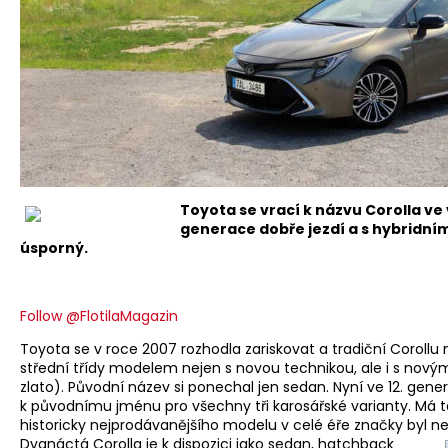
Toyota se vrací k názvu Corolla ve
generace dobře jezdí a s hybridn
úsporný.
Follow @FlotilaMagazin
Toyota se v roce 2007 rozhodla zariskovat a tradiční Corollu 
střední třídy modelem nejen s novou technikou, ale i s nov
zlato). Původní název si ponechal jen sedan. Nyní ve 12. gene
k původnímu jménu pro všechny tři karosářské varianty. Má t
historicky nejprodávanějšího modelu v celé éře značky byl 
Dvanáctá Corolla je k dispozici jako sedan, hatchback