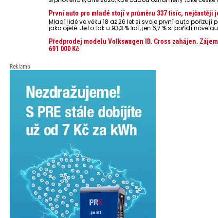
První auto pro mladé stojí v průměru 337 tisíc, nejčastěj
Mladí lidé ve věku 18 až 26 let si svoje první auto pořizu
jako ojeté. Je to tak u 93,3 % lidí, jen 6,7 % si pořídí nov
dosahuje 337 tisíc korun a průměrná financovaná částka 
dat Leasingu České spořitelny za posledních 10 let (2016
Předprodej modelu Volkswagen ID. Cross zahájen. Zájemci
691 000 Kč
Reklama