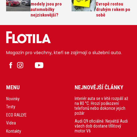
modely jsou pro
Evropě rostou
automobilky
druhým rokem po
nejziskovější?
sobě
Magazín pro všechny, kteří se zajímají o služební auta.
MENU
NEJNOVĚJŠÍ ČLÁNKY
Interiér auta se v létě rozpálí až
Novinky
na 80 °C. Hrozí poškození
Testy
telefonů nebo dokonce jejich
požár
ECO RALLYE
Audi Q9 oficiálně: Největší Audi
Videa
všech dob dostane třílitový
motor V6
Kontakty