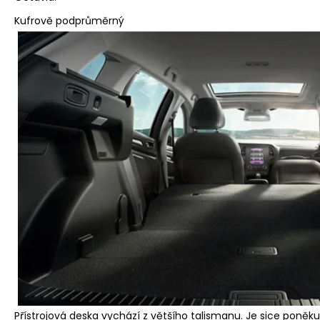
Kufrově podprůměrný
Přístrojová deska vychází z většího talismanu. Je sice poněku