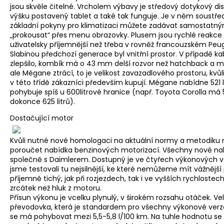
jsou skvěle čitelné. Vrcholem výbavy je středový dotykový dis
výšku postavený tablet a také tak funguje. Je v něm soustřed
základní pokyny pro klimatizaci můžete zadávat samostatným
„prokousat“ přes menu obrazovky. Plusem jsou rychlé reakce
uživatelsky příjemnější než třeba v rovněž francouzském Peu
Slabinou předchozí generace byl vnitřní prostor. V případě kab
zlepšilo, kombík má o 43 mm delší rozvor než hatchback a mí
ale Mégane ztrácí, to je velikost zavazadlového prostoru, kvůl
v této třídě zákazníci především kupují. Mégane nabídne 521 l
pohybuje spíš u 600litrové hranice (např. Toyota Corolla má 5
dokonce 625 litrů).
Dostačující motor
Kvůli nutné nové homologaci na aktuální normy a metodiku
poroučet nabídka benzinových motorizací. Všechny nově nahr
společně s Daimlerem. Dostupný je ve čtyřech výkonových var
jsme testovali tu nejsilnější, ke které nemůžeme mít vážnějš
příjemně tichý, jak při rozjezdech, tak i ve vyšších rychlostech. 
zrcátek než hluk z motoru.
Přísun výkonu je vcelku plynulý, v širokém rozsahu otáček. V
převodovka, která je standardem pro všechny výkonové verze.
se má pohybovat mezi 5,5-5,8 l/100 km. Na tuhle hodnotu se 