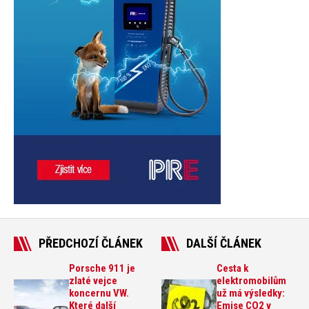
PŘEDCHOZÍ ČLÁNEK
DALŠÍ ČLÁNEK
Porsche 911 je
Cesta k
zlaté vejce
elektromobilům
koncernu VW.
už má výsledky:
Které další
Emise CO2 v