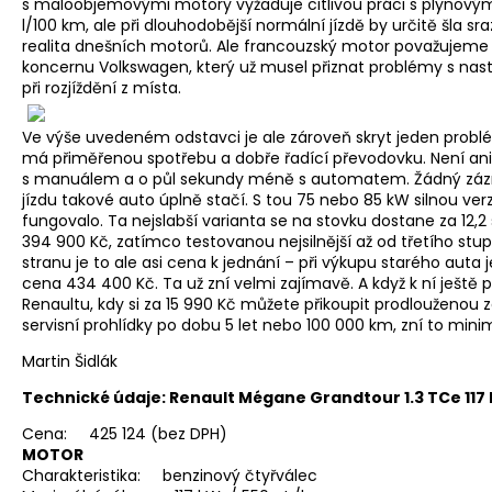
s maloobjemovými motory vyžaduje citlivou práci s plynovým 
l/100 km, ale při dlouhodobější normální jízdě by určitě šla sra
realita dnešních motorů. Ale francouzský motor považujeme z
koncernu Volkswagen, který už musel přiznat problémy s na
při rozjíždění z místa.
Ve výše uvedeném odstavci je ale zároveň skryt jeden probl
má přiměřenou spotřebu a dobře řadící převodovku. Není ani ž
s manuálem a o půl sekundy méně s automatem. Žádný zázr
jízdu takové auto úplně stačí. S tou 75 nebo 85 kW silnou verz
fungovalo. Ta nejslabší varianta se na stovku dostane za 12,2
394 900 Kč, zatímco testovanou nejsilnější až od třetího st
stranu je to ale asi cena k jednání – při výkupu starého auta 
cena 434 400 Kč. Ta už zní velmi zajímavě. A když k ní ještě p
Renaultu, kdy si za 15 990 Kč můžete přikoupit prodlouženou
servisní prohlídky po dobu 5 let nebo 100 000 km, zní to min
Martin Šidlák
Technické údaje: Renault Mégane Grandtour 1.3 TCe 117
Cena: 425 124 (bez DPH)
MOTOR
Charakteristika: benzinový čtyřválec