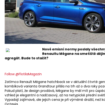
Nové emisní normy poslaly všechn
Renaultu Mégane na smetiště dějin.
agregát. Bude to stačit?
Follow @FlotilaMagazin
Zatímco Renault Mégane hatchback se v aktuální čtvrté gener
kombíková varianta Grandtour přišla na trh až o dva roky pozdě
Pokud platí, že design prodává, Mégane by měl mít pro úspěc
vzhled je elegantní a nadčasový, až na netypické přední svě
Vypadají zajímavě, ale jejich cena je při výměně dražší, než k
Octavia.