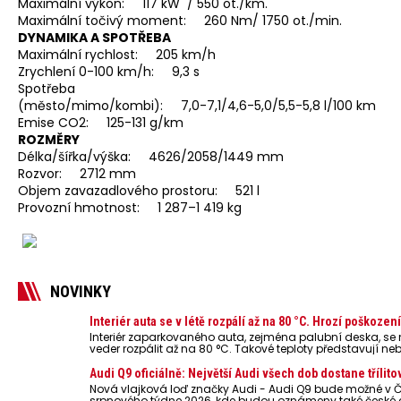
Maximální výkon: 117 kW / 550 ot./km.
Maximální točivý moment: 260 Nm/ 1750 ot./min.
DYNAMIKA A SPOTŘEBA
Maximální rychlost: 205 km/h
Zrychlení 0-100 km/h: 9,3 s
Spotřeba
(město/mimo/kombi): 7,0-7,1/4,6-5,0/5,5-5,8 l/100 km
Emise CO2: 125-131 g/km
ROZMĚRY
Délka/šířka/výška: 4626/2058/1449 mm
Rozvor: 2712 mm
Objem zavazadlového prostoru: 521 l
Provozní hmotnost: 1 287–1 419 kg
NOVINKY
Interiér auta se v létě rozpálí až na 80 °C. Hrozí poškoze
Interiér zaparkovaného auta, zejména palubní deska, s
veder rozpálit až na 80 °C. Takové teploty představují ne
powerbanky nebo notebooky. Můžou urychlit stárnutí bater
případech i zvýšit riziko požáru.
Audi Q9 oficiálně: Největší Audi všech dob dostane třílito
Nová vlajková loď značky Audi - Audi Q9 bude možné v Č
srpnového týdne 2026, kde budou oznámeny také české 