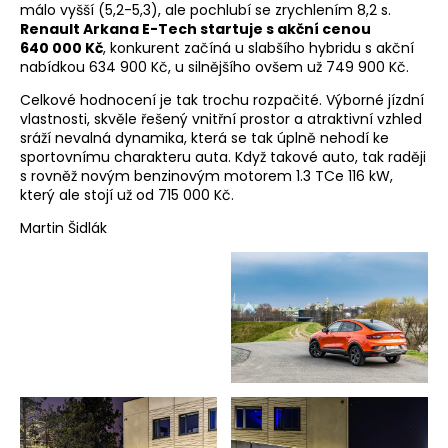
málo vyšší (5,2-5,3), ale pochlubí se zrychlením 8,2 s.
Renault Arkana E-Tech startuje s akční cenou
640 000 Kč
, konkurent začíná u slabšího hybridu s akční
nabídkou 634 900 Kč, u silnějšího ovšem už 749 900 Kč.
Celkové hodnocení je tak trochu rozpačité. Výborné jízdní
vlastnosti, skvěle řešený vnitřní prostor a atraktivní vzhled
sráží nevalná dynamika, která se tak úplně nehodí ke
sportovnímu charakteru auta. Když takové auto, tak raději
s rovněž novým benzinovým motorem 1.3 TCe 116 kW,
který ale stojí už od 715 000 Kč.
Martin Šidlák