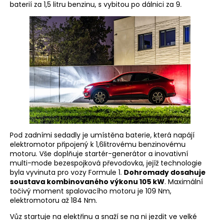
baterií za 1,5 litru benzinu, s vybitou po dálnici za 9.
Pod zadními sedadly je umístěna baterie, která napájí
elektromotor připojený k 1,6litrovému benzinovému
motoru. Vše doplňuje startér-generátor a inovativní
multi-mode bezespojková převodovka, jejíž technologie
byla vyvinuta pro vozy Formule 1.
Dohromady dosahuje
soustava kombinovaného výkonu 105 kW
. Maximální
točivý moment spalovacího motoru je 109 Nm,
elektromotoru až 184 Nm.
Vůz startuje na elektřinu a snaží se na ni jezdit ve velké