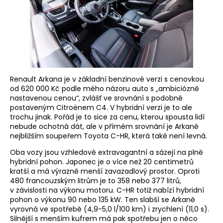
Renault Arkana je v základní benzinové verzi s cenovkou
od 620 000 Kč podle mého názoru auto s „ambiciózně
nastavenou cenou“, zvlášť ve srovnání s podobně
postaveným Citroënem C4. V hybridní verzi je to ale
trochu jinak. Pořád je to sice za cenu, kterou spousta lidí
nebude ochotná dát, ale v přímém srovnání je Arkaně
nejbližším soupeřem Toyota C-HR, která také není levná.
Oba vozy jsou vzhledově extravagantní a sázejí na plně
hybridní pohon. Japonec je o více než 20 centimetrů
kratší a má výrazně menší zavazadlový prostor. Oproti
480 francouzským litrům je to 358 nebo 377 litrů,
v závislosti na výkonu motoru. C-HR totiž nabízí hybridní
pohon o výkonu 90 nebo 135 kW. Ten slabší se Arkaně
vyrovná ve spotřebě (4,9-5,0 l/100 km) i zrychlení (11,0 s).
Silnější s menším kufrem má pak spotřebu jen o něco