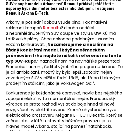
SUV-coupé modelu Arkana teď Renault přidává ještě třetí –
úsporný hybridní motor bez externího dobíjení.
Testujeme
Renault Arkana E-Tech.
Arkany je poslední dobou všude plno. Tak masivní
reklamní kampaň
Renault
už dlouho nedělal.
S nepřehlédnutelným SUV coupé ve stylu BMW X6 má
totiž velké plány. Chce dokonce podobným luxusním
vozům konkurovat. „
Nezaměřujeme a necílíme na
žádný konkrétní model, i když na německém
prémiovém trhu najdete několik referencí na tento
typ SUV-kup
é,“ naznačil nám na novinářské prezentaci
Francoise Laurent, ředitel výrobního programu Arkana. To
je cíl ambiciózní, možný by bylo lepší „zatopit“ nejen
zavedeným SUV v nižší střední třídě, ale třeba i takovým
prodejním stálicím, jako je Volkswagen Golf.
Konkurence je každopádně obrovská, navíc bez nějakého
zapojení elektřiny to momentálně nejde. Francouzský
výrobce se proto rozhodl vyslat do boje hned tři nové
vozy, všechny elektrifikované. Kromě chystaného ryze
elektrického crossoveru Mégane E-TECH Electric, který se
začne letos v létě testovat v běžném provozu, je to
hlavně model Arkana, stojící na pomezí hatchbacku