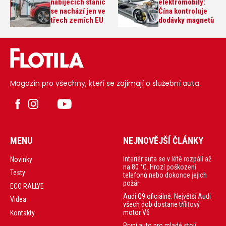
nabíjecích stanic
elektromobily:
se nachází jen ve
Čína kontroluje
třech zemích EU
dodávky magnetů
Magazín pro všechny, kteří se zajímají o služební auta.
MENU
NEJNOVĚJŠÍ ČLÁNKY
Interiér auta se v létě rozpálí až
Novinky
na 80 °C. Hrozí poškození
Testy
telefonů nebo dokonce jejich
požár
ECO RALLYE
Audi Q9 oficiálně: Největší Audi
Videa
všech dob dostane třílitový
motor V6
Kontakty
První auto pro mladé stojí