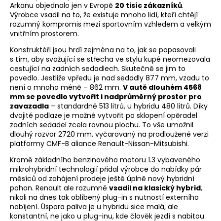
Arkanu objednalo jen v Evropě
20 tisíc zákazníků
.
Výrobce vsadil na to, že existuje mnoho lidí, kteří chtějí
rozumný kompromis mezi sportovním vzhledem a velkým
vnitřním prostorem.
Konstruktéři jsou hrdí zejména na to, jak se popasovali
s tím, aby svažující se střecha ve stylu kupé neomezovala
cestující na zadních sedadlech. Skutečně se jim to
povedlo. Jestliže vpředu je nad sedadly 877 mm, vzadu to
není o mnoho méně – 862 mm.
V autě dlouhém 4568
mm se povedlo vytvořit i nadprůměrný prostor pro
zavazadla
– standardně 513 litrů, u hybridu 480 litrů. Díky
dvojité podlaze je možné vytvořit po sklopení opěradel
zadních sedadel zcela rovnou plochu. To vše umožnil
dlouhý rozvor 2720 mm, vyčarovaný na prodloužené verzi
platformy CMF-B aliance Renault-Nissan-Mitsubishi.
Kromě základního benzinového motoru 1.3 vybaveného
mikrohybridní technologií přidal výrobce do nabídky pár
měsíců od zahájení prodeje ještě úplně nový hybridní
pohon. Renault ale rozumně
vsadil na klasický hybrid
,
nikoli na dnes tak oblíbený plug-in s nutností externího
nabíjení. Úspora paliva je u hybridu sice malá, ale
konstantní, ne jako u plug-inu, kde člověk jezdí s nabitou