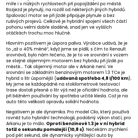
míře i v nízkých rychlostech při popojíždění po městě.
Rozjezd je plynulý, na rozdíl od některých jiných hybridů.
Spalovací motor se při jízdě připojuje plynule a bez
rušivých projevů. Celkově je hybridní spojení všech částí
pohonu velmi dobře sladěné, snad jen ve vyšších
otáčkách trochu moc hlučné.
Hlavním pozitivem je úspora paliva. Výrobce udává, že je
to „až o 40% méně“, když jsme se pídili, s čím to Renault
srovnává, bylo nám řečeno, že je to ve srovnání s vozem
se stejně objemným motorem bez hybridu při jízdě po
městě… Tak objemný motor ale v Arkaně není. Ve
srovnání se základním benzinovým motorem 1.3 TCe je
hybrid o litr úspornější (
udávaná spotřeba 4,8 l/100 km
).
My jsme se každopádně na stokilometrové testovací
trase dostali přesně o litr výš než je oficiální hodnota, ale
při běžném používání by spotřeba určitě klesla. Což je na
auto této velikosti opravdu solidní hodnota.
Negativem je ale dynamika. Pro model Clio, který používá
rovněž tuto hybridní technologii, podobný výkon stačí, pro
Arkanu je to málo.
Oproti benzinové 1.3 je v ní hybrid
totiž o sekundu pomalejší (10,8 s)
. Nečekám zrychlení
pod pět sekund, ale dynamicky vyhlížející auto by