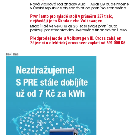
poškodit elektroniku a ve výjimečných případech i
Nová vlajková loď značky Audi - Audi Q9 bude možné
zvýšit riziko požáru.
v České republice objednávat od prvního srpnového
týdne 2026, kde budou oznámeny také české ceny.
První auto pro mladé stojí v průměru 337 tisíc,
nejčastěji je to Škoda nebo Volkswagen
Mladí lidé ve věku 18 až 26 let si svoje první auto
pořizují prostřednictvím úvěrového financování jako
ojeté. Je to tak u 93,3 % lidí, jen 6,7 % si pořídí nové
auto. Průměrná pořizovací cena vozu dosahuje 337
Předprodej modelu Volkswagen ID. Cross zahájen.
tisíc korun a průměrná financovaná částka
Zájemci o elektrický crossover zaplatí od 691 000 Kč
přesahuje 251 tisíc korun. Vyplývá to z dat Leasingu
České spořitelny za posledních 10 let (2016–2026).
Reklama