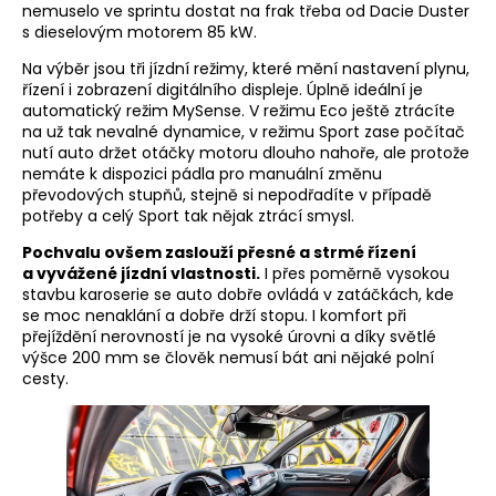
nemuselo ve sprintu dostat na frak třeba od Dacie Duster
s dieselovým motorem 85 kW.
Na výběr jsou tři jízdní režimy, které mění nastavení plynu,
řízení i zobrazení digitálního displeje. Úplně ideální je
automatický režim MySense. V režimu Eco ještě ztrácíte
na už tak nevalné dynamice, v režimu Sport zase počítač
nutí auto držet otáčky motoru dlouho nahoře, ale protože
nemáte k dispozici pádla pro manuální změnu
převodových stupňů, stejně si nepodřadíte v případě
potřeby a celý Sport tak nějak ztrácí smysl.
Pochvalu ovšem zaslouží přesné a strmé řízení
a vyvážené jízdní vlastnosti.
I přes poměrně vysokou
stavbu karoserie se auto dobře ovládá v zatáčkách, kde
se moc nenaklání a dobře drží stopu. I komfort při
přejíždění nerovností je na vysoké úrovni a díky světlé
výšce 200 mm se člověk nemusí bát ani nějaké polní
cesty.