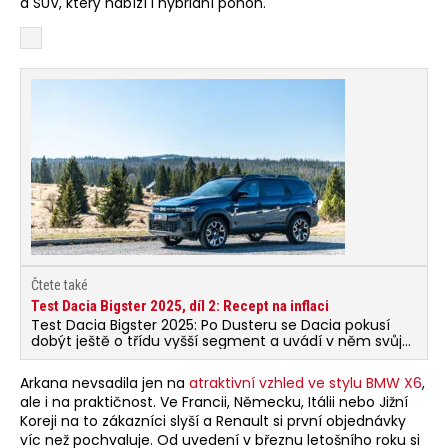
a SUV, který nabízí i hybridní pohon.
Čtete také
Test Dacia Bigster 2025, díl 2: Recept na inflaci
Test Dacia Bigster 2025: Po Dusteru se Dacia pokusí
dobýt ještě o třídu vyšší segment a uvádí v něm svůj
nový model Dacia Bigster.
Arkana nevsadila jen na
atraktivní vzhled ve stylu BMW X6
,
ale i na praktičnost. Ve Francii, Německu, Itálii nebo Jižní
Koreji na to zákazníci slyší a Renault si první objednávky
víc než pochvaluje. Od uvedení v březnu letošního roku si