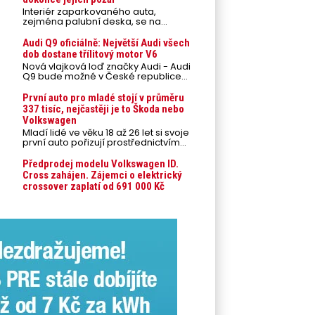
Interiér zaparkovaného auta,
zejména palubní deska, se na
přímém slunci může během letních
veder rozpálit až na 80 °C. Takové
Audi Q9 oficiálně: Největší Audi všech
teploty představují nebezpečí pro
dob dostane třílitový motor V6
odložené mobilní telefony,
Nová vlajková loď značky Audi - Audi
powerbanky nebo notebooky. Můžou
Q9 bude možné v České republice
urychlit stárnutí baterií, poškodit
objednávat od prvního srpnového
elektroniku a ve výjimečných
týdne 2026, kde budou oznámeny
První auto pro mladé stojí v průměru
případech i zvýšit riziko požáru.
také české ceny.
337 tisíc, nejčastěji je to Škoda nebo
Volkswagen
Mladí lidé ve věku 18 až 26 let si svoje
první auto pořizují prostřednictvím
úvěrového financování jako ojeté. Je
to tak u 93,3 % lidí, jen 6,7 % si pořídí
Předprodej modelu Volkswagen ID.
nové auto. Průměrná pořizovací
Cross zahájen. Zájemci o elektrický
cena vozu dosahuje 337 tisíc korun a
crossover zaplatí od 691 000 Kč
průměrná financovaná částka
přesahuje 251 tisíc korun. Vyplývá to z
dat Leasingu České spořitelny za
posledních 10 let (2016–2026).