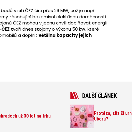
bodů v síti ČEZ činí přes 26 MW, což je např.
rárny zásobující bezemisní elektřinou domácnosti
ojanů ČEZ mohou v jednu chvíli doplňovat energii
ě ČEZ
tvoří dnes stojany o výkonu 50 kW, které
romobilů a doplnit
většinu kapacity jejich
t
.
DALŠÍ ČLÁNEK
Protéza, sliz či ur
bradech už 30 let na trhu
Uberu?