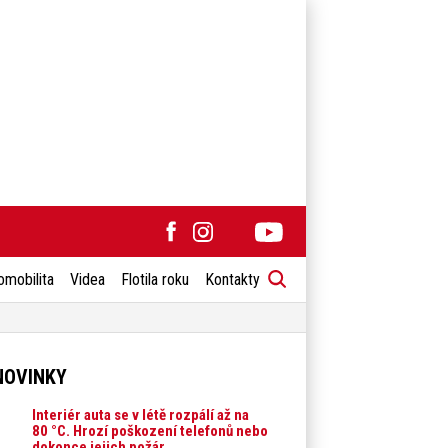
omobilita
Videa
Flotila roku
Kontakty
NOVINKY
Interiér auta se v létě rozpálí až na
80 °C. Hrozí poškození telefonů nebo
dokonce jejich požár