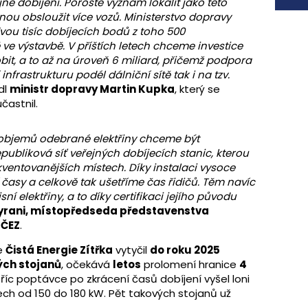
jné dobíjení. Poroste význam lokalit jako této
dnou obsloužit více vozů. Ministerstvo dopravy
vou tisíc dobíjecích bodů z toho 500
ě ve výstavbě. V příštích letech chceme investice
obit, a to až na úroveň 6 miliard, přičemž podpora
frastrukturu podél dálniční sítě tak i na tzv.
dl
ministr dopravy Martin Kupka
, který se
častnil.
 objemů odebrané elektřiny chceme být
epubliková síť veřejných dobíjecích stanic, kterou
ventovanějších místech. Díky instalaci vysoce
časy a celkově tak ušetříme čas řidičů. Těm navíc
 elektřiny, a to díky certifikaci jejího původu
yrani, místopředseda představenstva
 ČEZ
.
ze
Čistá Energie Zítřka
vytyčil
do roku 2025
ých stojanů
, očekává
letos
prolomení hranice
4
tříc poptávce po zkrácení časů dobíjení vyšel loni
ch od 150 do 180 kW. Pět takových stojanů už