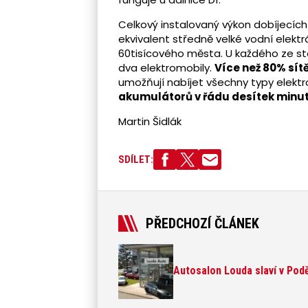
Celkový instalovaný výkon dobíjecích 
ekvivalent středně velké vodní elekt
60tisícového města. U každého ze st
dva elektromobily.
Více než 80% sít
umožňují nabíjet všechny typy elekt
akumulátorů v řádu desítek minu
Martin Šidlák
SDÍLET:
PŘEDCHOZÍ ČLÁNEK
Autosalon Louda slaví v Podě