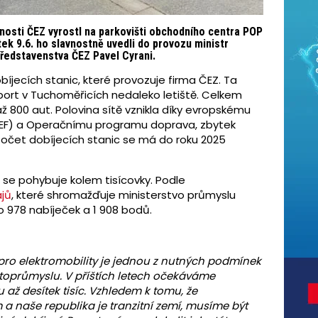
čnosti ČEZ vyrostl na parkovišti obchodního centra POP
tek 9.6. ho slavnostně uvedli do provozu ministr
ředstavenstva ČEZ Pavel Cyrani.
íjecích stanic, které provozuje firma ČEZ. Ta
irport v Tuchoměřicích nedaleko letiště. Celkem
ž 800 aut. Polovina sítě vznikla díky evropskému
(CEF) a Operačnímu programu doprava, zbytek
 Počet dobíjecích stanic se má do roku 2025
 se pohybuje kolem tisícovky. Podle
ajů
, které shromažďuje ministerstvo průmyslu
o 978 nabíječek a 1 908 bodů.
pro elektromobility je jednou z nutných podmínek
toprůmyslu. V příštích letech očekáváme
u až desítek tisíc. Vzhledem k tomu, že
 a naše republika je tranzitní zemí, musíme být