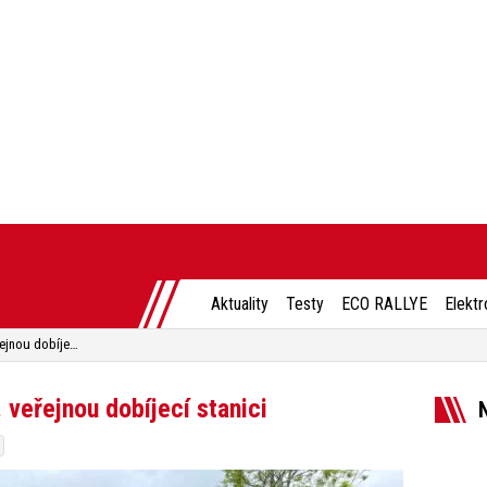
Aktuality
Testy
ECO RALLYE
Elektr
ČEZ zprovoznil u letiště 400. veřejnou dobíjecí stanici
 veřejnou dobíjecí stanici