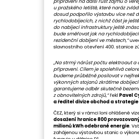
připraveni na další růst zájmu o veře
u pražského letiště, které naráz zvlá
dosud podpořilo výstavbu více než d
rychlodobíjecích, z nichž část je ješt
do nabíjecí infrastruktury ještě znás
bude směřovat jak na rychlodobíjecí in
rezidenční dobíjení ve městech,“
uve
slavnostního otevření 400. stanice zú
„Na strmý nárůst počtu elektroaut a
připraveni. Cílem je spolehlivá celor
budeme průběžně posilovat v nejfrek
výkonných stojanů zkrátíme dobíjecí 
garantujeme odběr skutečně bezemisní
z obnovitelných zdrojů,“
řekl
Pavel C
a ředitel divize obchod a strategie
ČEZ, který si v rámci loni ohlášené vi
dosažení hranice 800 provozovan
milionů kWh odebrané energie
. Vs
zahájenou výstavbou stanic o výkone
funguje u dálnice D1.