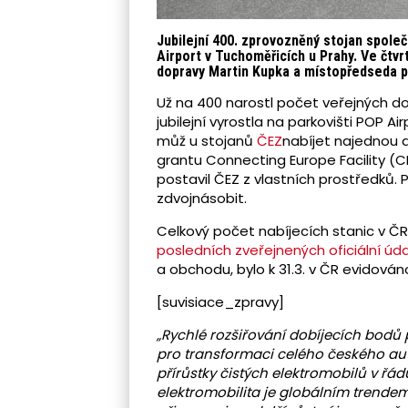
Jubilejní 400. zprovozněný stojan spole
Airport v Tuchoměřicích u Prahy. Ve čtvr
dopravy Martin Kupka a místopředseda p
Už na 400 narostl počet veřejných dob
jubilejní vyrostla na parkovišti POP A
můž u stojanů
ČEZ
nabíjet najednou a
grantu Connecting Europe Facility 
postavil ČEZ z vlastních prostředků.
zdvojnásobit.
Celkový počet nabíjecích stanic v ČR
posledních zveřejnených oficiální úd
a obchodu, bylo k 31.3. v ČR evidován
[suvisiace_zpravy]
„Rychlé rozšiřování dobíjecích bodů 
pro transformaci celého českého au
přírůstky čistých elektromobilů v řád
elektromobilita je globálním trendem