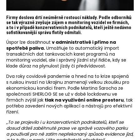
Firmy doslova drtí neúměrně rostoucí náklady. Podle odborníků
se tak výrazně zvyšuje zájem o monitoring vozidel ve firmách,
a to i v případě konzervativních podnikatelů, kteří ještě nedávno
sofistikovanější správu flotily odmítali.
Úspor lze dosáhnout
v administrativě i přímo na
spotřebě paliva.
Umožňuje to automatický import
transakčních dat tankovacích karet programů na
monitoring vozidel, ale i správný jízdní styl řidiče, kdy se
klade důraz na plynulost jízdy či předvídavost.
Dva roky covidové pandemie a hned na to krize spojená
s ruskou invazí na Ukrajinu znamenají velkou zkoušku pro
ekonomickou kondici firem. Podle Martina Šarocha ze
společnosti SHERLOG SE se už v době lockdownu ve
firmách zvýšil jak
tlak na využívání online prostoru
, tak
potřeba zavedení nových aplikací a nástrojů pro efektivní
řízení.
„To se projevilo i u konzervativních podnikatelů, kteří se
dosud drželi zaběhnuté praxe ve správě vozového parku
a používali pro ně zatím nepřekonaný způsob evidence jízd,
a to tužku a papír. I tito podnikatelé přecházejí