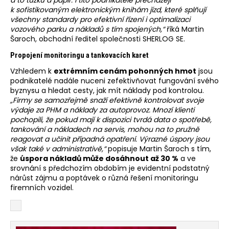
k sofistikovaným elektronickým knihám jízd, které splňují
všechny standardy pro efektivní řízení i optimalizaci
vozového parku a nákladů s tím spojených,“
říká Martin
Šaroch, obchodní ředitel společnosti SHERLOG SE.
Propojení monitoringu a tankovacích karet
Vzhledem k
extrémním cenám pohonných hmot
jsou
podnikatelé nadále nuceni zefektivňovat fungování svého
byznysu a hledat cesty, jak mít náklady pod kontrolou.
„Firmy se samozřejmě snaží efektivně kontrolovat svoje
výdaje za PHM a náklady za autoprovoz. Mnozí klienti
pochopili, že pokud mají k dispozici tvrdá data o spotřebě,
tankování a nákladech na servis, mohou na to pružně
reagovat a učinit případná opatření. Výrazné úspory jsou
však také v administrativě,“
popisuje Martin Šaroch s tím,
že
úspora nákladů může dosáhnout až 30 %
a ve
srovnání s předchozím obdobím je evidentní podstatný
nárůst zájmu a poptávek o různá řešení monitoringu
firemních vozidel.