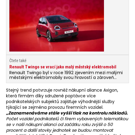
Čtete také
Renault Twingo se vrací jako malý městský elektromobil
Renault Twingo byl v roce 1992 zjevením mezi malými
městskými elektromobily svou hravostí a zároveň
praktičností. Navázat na tento úspěch se pokusí nová
generace, která bude výhradně elektrická.
Stejný trend potvrzuje rovněž nákupní aliance Axigon,
která firmám díky sdružené poptávce více
podnikatelských subjektů zajišťuje výhodnější služby
týkající se zejména provozu firemních vozidel.
„Zaznamenáváme stále vyšší tlak na kontrolu nákladů.
Počet vozidel podnikatelů či firem vybavených telematikou
se v naší nákupní alianci od začátku roku zvýšil o 50
procent a další stovky jednotek se budou montovat