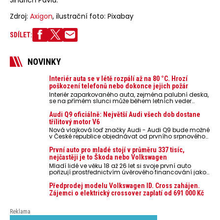
Zdroj:
Axigon
, ilustrační foto: Pixabay
SDÍLET:
NOVINKY
Interiér auta se v létě rozpálí až na 80 °C. Hrozí
poškození telefonů nebo dokonce jejich požár
Interiér zaparkovaného auta, zejména palubní deska,
se na přímém slunci může během letních veder
rozpálit až na 80 °C. Takové teploty představují
nebezpečí pro odložené mobilní telefony, powerbanky
Audi Q9 oficiálně: Největší Audi všech dob dostane
nebo notebooky. Můžou urychlit stárnutí baterií,
třílitový motor V6
poškodit elektroniku a ve výjimečných případech i
Nová vlajková loď značky Audi - Audi Q9 bude možné
zvýšit riziko požáru.
v České republice objednávat od prvního srpnového
týdne 2026, kde budou oznámeny také české ceny.
První auto pro mladé stojí v průměru 337 tisíc,
nejčastěji je to Škoda nebo Volkswagen
Mladí lidé ve věku 18 až 26 let si svoje první auto
pořizují prostřednictvím úvěrového financování jako
ojeté. Je to tak u 93,3 % lidí, jen 6,7 % si pořídí nové
auto. Průměrná pořizovací cena vozu dosahuje 337
Předprodej modelu Volkswagen ID. Cross zahájen.
tisíc korun a průměrná financovaná částka
Zájemci o elektrický crossover zaplatí od 691 000 Kč
přesahuje 251 tisíc korun. Vyplývá to z dat Leasingu
České spořitelny za posledních 10 let (2016–2026).
Reklama