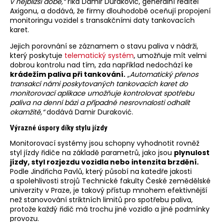
v nejbližší době,“
říká Damir Duraković, generální ředitel
Axigonu, a dodává, že firmy dlouhodobě oceňují propojení
monitoringu vozidel s transakčními daty tankovacích
karet.
Jejich porovnání se záznamem o stavu paliva v nádrži,
který poskytuje
telematický systém
, umožňuje mít velmi
dobrou kontrolu nad tím, zda například nedochází ke
krádežím paliva při tankování.
„Automatický přenos
transakcí námi poskytovaných tankovacích karet do
monitorovací aplikace umožňuje kontrolovat spotřebu
paliva na denní bázi a případné nesrovnalosti odhalit
okamžitě,“
dodává Damir Duraković.
Výrazné úspory díky stylu jízdy
Monitorovací systémy jsou schopny vyhodnotit rovněž
styl jízdy řidiče na základě parametrů, jako jsou
plynulost
jízdy, styl rozjezdu vozidla nebo intenzita brzdění.
Podle Jindřicha Pavlů, který působí na katedře jakosti
a spolehlivosti strojů Technické fakulty České zemědělské
univerzity v Praze, je takový přístup mnohem efektivnější
než stanovování striktních limitů pro spotřebu paliva,
protože každý řidič má trochu jiné vozidlo a jiné podmínky
provozu.