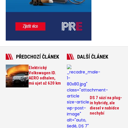
PŘEDCHOZÍ ČLÁNEK
DALŠÍ ČLÁNEK
Elektrický
_recadre_male-
Volkswagen ID.
1-
AERO odhalen,
má ujet až 620 km
80x80.jpg"
class="attachment-
article
DS 7 sází na plug-
size-article
in hybridy, ale
wp-post-
diesel v nabídce
nechybí
image"
alt="auto,
šedé, DS 7"