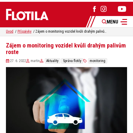
MENU
Úvod
Příspěvky
Zájem o monitoring vozidel kvůli drahým palivům roste
Zájem o monitoring vozidel kvůli drahým palivům
roste
27. 6. 2022
martin
Aktuality
Správa flotily
monitoring