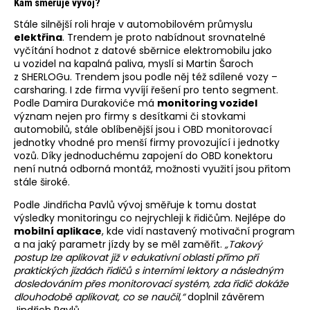
Kam směřuje vývoj?
Stále silnější roli hraje v automobilovém průmyslu
elektřina
. Trendem je proto nabídnout srovnatelné
vyčítání hodnot z datové sběrnice elektromobilu jako
u vozidel na kapalná paliva, myslí si Martin Šaroch
z SHERLOGu. Trendem jsou podle něj též sdílené vozy –
carsharing. I zde firma vyvíjí řešení pro tento segment.
Podle Damira Durakoviće má
monitoring vozidel
význam nejen pro firmy s desítkami či stovkami
automobilů, stále oblíbenější jsou i OBD monitorovací
jednotky vhodné pro menší firmy provozující i jednotky
vozů. Díky jednoduchému zapojení do OBD konektoru
není nutná odborná montáž, možnosti využití jsou přitom
stále široké.
Podle Jindřicha Pavlů vývoj směřuje k tomu dostat
výsledky monitoringu co nejrychleji k řidičům. Nejlépe do
mobilní aplikace
, kde vidí nastavený motivační program
a na jaký parametr jízdy by se měl zaměřit.
„Takový
postup lze aplikovat již v edukativní oblasti přímo při
praktických jízdách řidičů s interními lektory a následným
dosledováním přes monitorovací systém, zda řidič dokáže
dlouhodobě aplikovat, co se naučil,“
doplnil závěrem
Jindřich Pavlů.