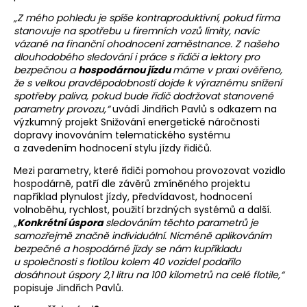
„Z mého pohledu je spíše kontraproduktivní, pokud firma
stanovuje na spotřebu u firemních vozů limity, navíc
vázané na finanční ohodnocení zaměstnance. Z našeho
dlouhodobého sledování i práce s řidiči a lektory pro
bezpečnou a
hospodárnou jízdu
máme v praxi ověřeno,
že s velkou pravděpodobností dojde k výraznému snížení
spotřeby paliva, pokud bude řidič dodržovat stanovené
parametry provozu,“
uvádí Jindřich Pavlů s odkazem na
výzkumný projekt Snižování energetické náročnosti
dopravy inovováním telematického systému
a zavedením hodnocení stylu jízdy řidičů.
Mezi parametry, které řidiči pomohou provozovat vozidlo
hospodárně, patří dle závěrů zmíněného projektu
například plynulost jízdy, předvídavost, hodnocení
volnoběhu, rychlost, použití brzdných systémů a další.
„
Konkrétní úspora
sledováním těchto parametrů je
samozřejmě značně individuální. Nicméně aplikováním
bezpečné a hospodárné jízdy se nám kupříkladu
u společnosti s flotilou kolem 40 vozidel podařilo
dosáhnout úspory 2,1 litru na 100 kilometrů na celé flotile,“
popisuje Jindřich Pavlů.