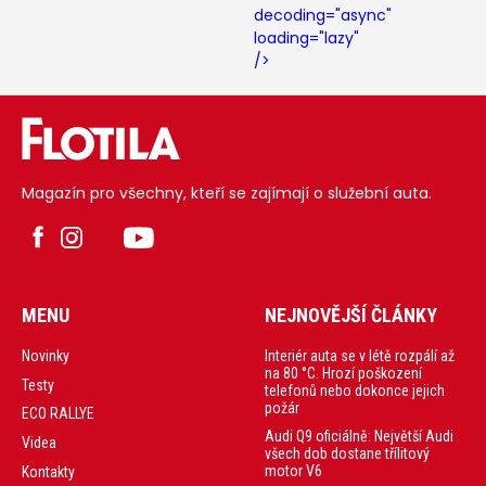
decoding="async"
loading="lazy"
/>
Magazín pro všechny, kteří se zajímají o služební auta.
MENU
NEJNOVĚJŠÍ ČLÁNKY
Interiér auta se v létě rozpálí až
Novinky
na 80 °C. Hrozí poškození
Testy
telefonů nebo dokonce jejich
požár
ECO RALLYE
Audi Q9 oficiálně: Největší Audi
Videa
všech dob dostane třílitový
motor V6
Kontakty