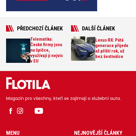
PŘEDCHOZÍ ČLÁNEK
DALŠÍ ČLÁNEK
Telematika:
Lexus RX: Pátá
České firmy jsou
generace přijede
na špičce,
až příští rok, už
využívají ji nejvíc
bez šestiválce
v EU
Magazín pro všechny, kteří se zajímají o služební auta.
MENU
NEJNOVĚJŠÍ ČLÁNKY