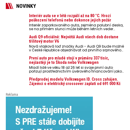
NOVINKY
Interiér auta se v létě rozpálí až na 80 °C. Hrozí
poškození telefonů nebo dokonce jejich požár
Interiér zaparkovaného auta, zejména palubní deska,
se na přímém slunci může během letních veder
rozpálit až na 80 °C. Takové teploty představují
nebezpečí pro odložené mobilní telefony, powerbanky
Audi Q9 oficiálně: Největší Audi všech dob dostane
nebo notebooky. Můžou urychlit stárnutí baterií,
třílitový motor V6
poškodit elektroniku a ve výjimečných případech i
Nová vlajková loď značky Audi - Audi Q9 bude možné
zvýšit riziko požáru.
v České republice objednávat od prvního srpnového
týdne 2026, kde budou oznámeny také české ceny.
První auto pro mladé stojí v průměru 337 tisíc,
nejčastěji je to Škoda nebo Volkswagen
Mladí lidé ve věku 18 až 26 let si svoje první auto
pořizují prostřednictvím úvěrového financování jako
ojeté. Je to tak u 93,3 % lidí, jen 6,7 % si pořídí nové
auto. Průměrná pořizovací cena vozu dosahuje 337
Předprodej modelu Volkswagen ID. Cross zahájen.
tisíc korun a průměrná financovaná částka
Zájemci o elektrický crossover zaplatí od 691 000 Kč
přesahuje 251 tisíc korun. Vyplývá to z dat Leasingu
České spořitelny za posledních 10 let (2016–2026).
Reklama