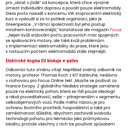
pro „obrat v jízdě“ od koncepce, která chce výrazně
omezit individuální dopravu a povolit pouze elektromobily.
Diess proto nasadil v koncernu VW stoprocentní elektrický
kurz a vysloužil si za to potlesk organizací, jako je
Greenpeace. „V rámci společnosti byl jeho postup
mnohem kontroverznější,“ konstatoval ale magazín
Focus
. „Nejen kvůli snižování počtu pracovních míst spojených
se spalovacími motory, ale také kvůli problémům
s implementací elektromobility do praxe, které jsou
s rostoucím počtem elektromobilů stále zřejmější.
Elektrické dogma EU blokuje e-palivo
Odborníci tuto změnu vítají. Například známý odborník na
motory, profesor Thomas Koch z KIT Karlsruhe, nedávno
v rozhovoru pro Focus Online řekl: „Musíte se podívat za
hranice Evropy. Z globálního hlediska strategie zaměřená
pouze na elektrický pohon, která se řídí pouze ideologií
a nikoli proveditelností, selže – přinejmenším v segmentu
velkoobjemových vozů. Podle mého názoru je pro
ochranu životního prostředí, hospodářství a také pro
zaměstnanost důležité, abychom zachovali svobodu
technologií pohonu pro Německo jako průmyslovou
lokalitu, protože všechny z nich lze používat způsobem