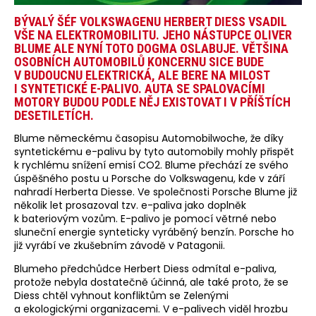
BÝVALÝ ŠÉF VOLKSWAGENU HERBERT DIESS VSADIL
VŠE NA ELEKTROMOBILITU. JEHO NÁSTUPCE OLIVER
BLUME ALE NYNÍ TOTO DOGMA OSLABUJE. VĚTŠINA
OSOBNÍCH AUTOMOBILŮ KONCERNU SICE BUDE
V BUDOUCNU ELEKTRICKÁ, ALE BERE NA MILOST
I SYNTETICKÉ E-PALIVO. AUTA SE SPALOVACÍMI
MOTORY BUDOU PODLE NĚJ EXISTOVAT I V PŘÍŠTÍCH
DESETILETÍCH.
Blume německému časopisu Automobilwoche, že díky
syntetickému e-palivu by tyto automobily mohly přispět
k rychlému snížení emisí CO2. Blume přechází ze svého
úspěšného postu u Porsche do Volkswagenu, kde v září
nahradí Herberta Diesse. Ve společnosti Porsche Blume již
několik let prosazoval tzv. e-paliva jako doplněk
k bateriovým vozům. E-palivo je pomocí větrné nebo
sluneční energie synteticky vyráběný benzín. Porsche ho
již vyrábí ve zkušebním závodě v Patagonii.
Blumeho předchůdce Herbert Diess odmítal e-paliva,
protože nebyla dostatečně účinná, ale také proto, že se
Diess chtěl vyhnout konfliktům se Zelenými
a ekologickými organizacemi. V e-palivech viděl hrozbu