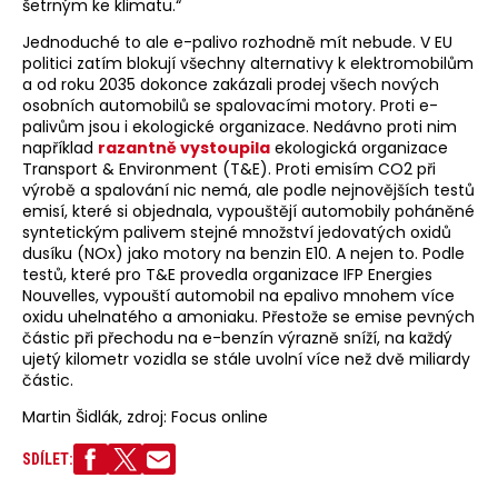
šetrným ke klimatu.“
Jednoduché to ale e-palivo rozhodně mít nebude. V EU
politici zatím blokují všechny alternativy k elektromobilům
a od roku 2035 dokonce zakázali prodej všech nových
osobních automobilů se spalovacími motory. Proti e-
palivům jsou i ekologické organizace. Nedávno proti nim
například
razantně vystoupila
ekologická organizace
Transport & Environment (T&E). Proti emisím CO2 při
výrobě a spalování nic nemá, ale podle nejnovějších testů
emisí, které si objednala, vypouštějí automobily poháněné
syntetickým palivem stejné množství jedovatých oxidů
dusíku (NOx) jako motory na benzin E10. A nejen to. Podle
testů, které pro T&E provedla organizace IFP Energies
Nouvelles, vypouští automobil na epalivo mnohem více
oxidu uhelnatého a amoniaku. Přestože se emise pevných
částic při přechodu na e-benzín výrazně sníží, na každý
ujetý kilometr vozidla se stále uvolní více než dvě miliardy
částic.
Martin Šidlák, zdroj: Focus online
SDÍLET: