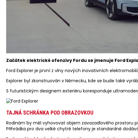
Začátek elektrické ofenzivy Fordu se jmenuje Ford Explor
Ford Explorer je první z vlny nových inovativních elektromob
Explorer byl zkonstruován v Německu, kde se bude také vyráb
S futuristickým designem exteriéru koresponduje ultramodern
TAJNÁ SCHRÁNKA POD OBRAZOVKOU
Rodinám by měl vyhovovat objem zavazadlového prostoru přibl
Přihrádka pro dva velké chytré telefony je standardně dodáv