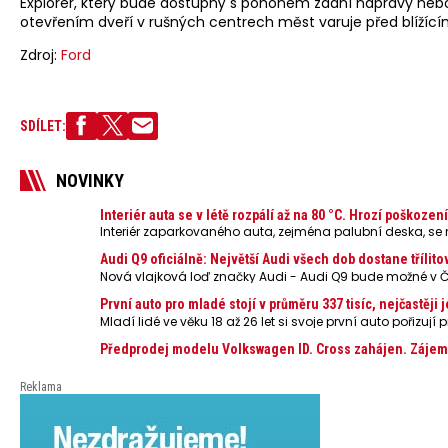
Explorer, který bude dostupný s pohonem zadní nápravy neb
otevřením dveří v rušných centrech měst varuje před blížícími
Zdroj:
Ford
SDÍLET:
NOVINKY
Interiér auta se v létě rozpálí až na 80 °C. Hrozí poškoze
Interiér zaparkovaného auta, zejména palubní deska, se n
Audi Q9 oficiálně: Největší Audi všech dob dostane třílito
Nová vlajková loď značky Audi - Audi Q9 bude možné v 
První auto pro mladé stojí v průměru 337 tisíc, nejčastěj
Mladí lidé ve věku 18 až 26 let si svoje první auto pořizu
Předprodej modelu Volkswagen ID. Cross zahájen. Zájemci
Reklama