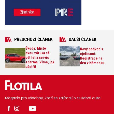
PŘEDCHOZÍ ČLÁNEK
DALŠÍ ČLÁNEK
Škoda: Místo
Nový podvod s
dvou záruka až
ojetinami:
pět let a servis
Registrace na
zdarma. Víme, jak
den v Německu
ušetřit
Magazín pro všechny, kteří se zajímají o služební auta.