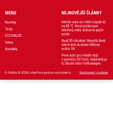
MENU
NEJNOVĚJŠÍ ČLÁNKY
Interiér auta se v létě rozpálí až
Novinky
na 80 °C. Hrozí poškození
Testy
telefonů nebo dokonce jejich
požár
ECO RALLYE
Audi Q9 oficiálně: Největší Audi
Videa
všech dob dostane třílitový
motor V6
Kontakty
První auto pro mladé stojí
v průměru 337 tisíc, nejčastěji je
to Škoda nebo Volkswagen
E-flotila © 2026, všechna práva vyhrazena.
Nastavení cookies