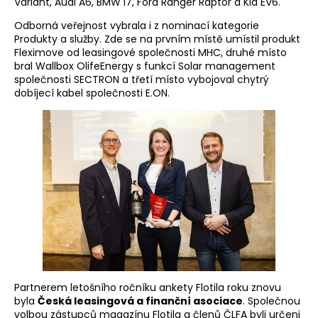
Variant, Audi A6, BMW i7, Ford Ranger Raptor a Kia EV6.
Odborná veřejnost vybrala i z nominací kategorie
Produkty a služby. Zde se na prvním místě umístil produkt
Fleximove od leasingové společnosti MHC, druhé místo
bral Wallbox OlifeEnergy s funkcí Solar management
společnosti SECTRON a třetí místo vybojoval chytrý
dobíjecí kabel společnosti E.ON.
Partnerem letošního ročníku ankety Flotila roku znovu
byla
Česká leasingová a finanční asociace
. Společnou
volbou zástupců magazínu Flotila a členů ČLFA byli určeni