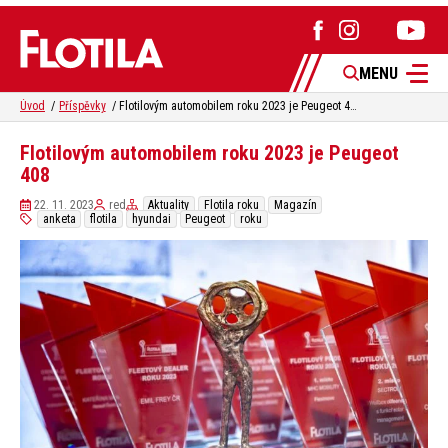
MENU
Úvod
Příspěvky
Flotilovým automobilem roku 2023 je Peugeot 408
Flotilovým automobilem roku 2023 je Peugeot
408
22. 11. 2023
red
Aktuality
Flotila roku
Magazín
anketa
flotila
hyundai
Peugeot
roku