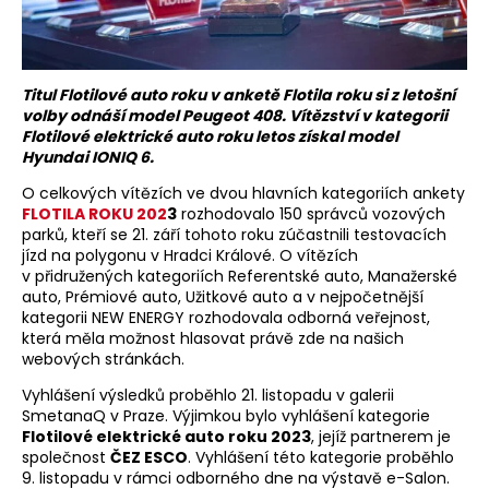
Titul Flotilové auto roku v anketě Flotila roku si z letošní
volby odnáší model Peugeot 408. Vítězství v kategorii
Flotilové elektrické auto roku letos získal model
Hyundai IONIQ 6.
O celkových vítězích ve dvou hlavních kategoriích ankety
FLOTILA ROKU 202
3
rozhodovalo 150 správců vozových
parků, kteří se 21. září tohoto roku zúčastnili testovacích
jízd na polygonu v Hradci Králové. O vítězích
v přidružených kategoriích Referentské auto, Manažerské
auto, Prémiové auto, Užitkové auto a v nejpočetnější
kategorii NEW ENERGY rozhodovala odborná veřejnost,
která měla možnost hlasovat právě zde na našich
webových stránkách.
Vyhlášení výsledků proběhlo 21. listopadu v galerii
SmetanaQ v Praze. Výjimkou bylo vyhlášení kategorie
Flotilové elektrické auto roku 2023
, jejíž partnerem je
společnost
ČEZ ESCO
. Vyhlášení této kategorie proběhlo
9. listopadu v rámci odborného dne na výstavě e-Salon.