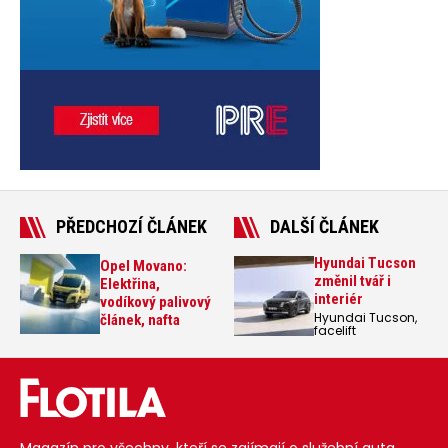
PŘEDCHOZÍ ČLÁNEK
DALŠÍ ČLÁNEK
Hyundai Tucson
Opel Movano:
změnil tvář i
Elektřina,
interiér
vodíkový palivový
Hyundai Tucson,
článek, nafta
facelift