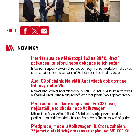
SDÍLET:
NOVINKY
Interiér auta se v létě rozpálí až na 80 °C. Hrozí
poškození telefonů nebo dokonce jejich požár
Interiér zaparkovaného auta, zejména palubní deska,
se na přímém slunci může během letních veder
rozpálit až na 80 °C. Takové teploty představují
nebezpečí pro odložené mobilní telefony, powerbanky
Audi Q9 oficiálně: Největší Audi všech dob dostane
nebo notebooky. Můžou urychlit stárnutí baterií,
třílitový motor V6
poškodit elektroniku a ve výjimečných případech i
Nová vlajková loď značky Audi - Audi Q9 bude možné
zvýšit riziko požáru.
v České republice objednávat od prvního srpnového
týdne 2026, kde budou oznámeny také české ceny.
První auto pro mladé stojí v průměru 337 tisíc,
nejčastěji je to Škoda nebo Volkswagen
Mladí lidé ve věku 18 až 26 let si svoje první auto
pořizují prostřednictvím úvěrového financování jako
ojeté. Je to tak u 93,3 % lidí, jen 6,7 % si pořídí nové
auto. Průměrná pořizovací cena vozu dosahuje 337
Předprodej modelu Volkswagen ID. Cross zahájen.
tisíc korun a průměrná financovaná částka
Zájemci o elektrický crossover zaplatí od 691 000 Kč
přesahuje 251 tisíc korun. Vyplývá to z dat Leasingu
České spořitelny za posledních 10 let (2016–2026).