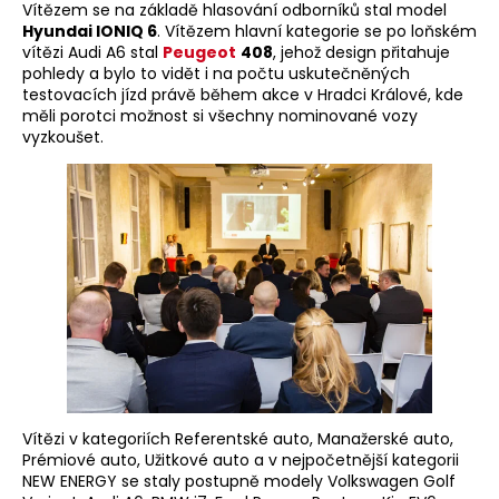
Vítězem se na základě hlasování odborníků stal model
Hyundai IONIQ 6
. Vítězem hlavní kategorie se po loňském
vítězi Audi A6 stal
Peugeot
408
, jehož design přitahuje
pohledy a bylo to vidět i na počtu uskutečněných
testovacích jízd právě během akce v Hradci Králové, kde
měli porotci možnost si všechny nominované vozy
vyzkoušet.
Vítězi v kategoriích Referentské auto, Manažerské auto,
Prémiové auto, Užitkové auto a v nejpočetnější kategorii
NEW ENERGY se staly postupně modely Volkswagen Golf