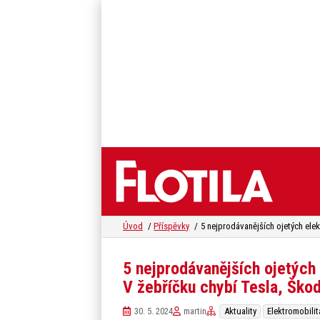
Úvod
Příspěvky
5 nejprodávanějších ojetých 
V žebříčku chybí Tesla, Ško
30. 5. 2024
martin
Aktuality
Elektromobilit