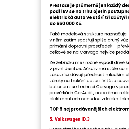
Přestože je průměrně jen každý de
podíl EV se na trhu ojetin postupn
elektrická auta ve stáří tři až čtyř
do 550 000 Kč.
Také modelová struktura naznačuje, že
v něm zatím spatřují spíše druhý vů
primární dopravní prostředek – převl
celkově se na Carvago nejvíce prodáv
Ze žebříčku meziročně vypadl dřívější
v první desítce. Ačkoliv má stále co n
zákazníci dávají přednost mladším e
záruky na trakční baterii. V této souv
bateriemi se technici Carvago v prax
prověrkách CarAudit, ani v rámci rekl
elektroautech nebudou zdaleka ta
TOP 5 nejprodávanějších elektrom
5. Volkswagen ID.3