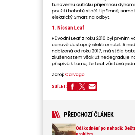
tunovému autíčku příjemnou dynamik
použití bohatě stačí. Upřímně, samot
elektrický Smart na odbyt.
1. Nissan Leaf
Původní Leaf z roku 2010 byl první
cenově dostupný elektromobil. A ned
nabízená od roku 2017, má stále bat
zkušenostem však už nedegraduje nad
přispívá k tomu, že Leaf zůstává jed
Zdroj:
Carvago
SDÍLET:
PŘEDCHOZÍ ČLÁNEK
Odškodnění po nehodě: Deštní
problém