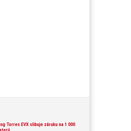
ng Torres EVX slibuje záruku na 1 000
aterii