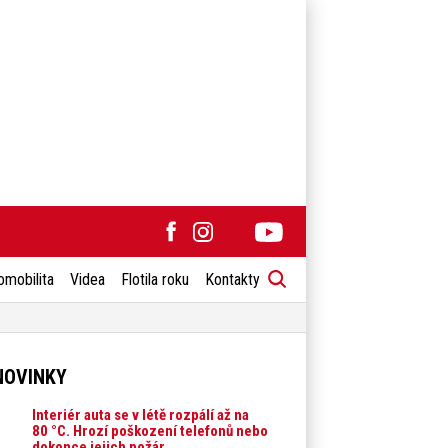
omobilita
Videa
Flotila roku
Kontakty
NOVINKY
Interiér auta se v létě rozpálí až na
80 °C. Hrozí poškození telefonů nebo
dokonce jejich požár