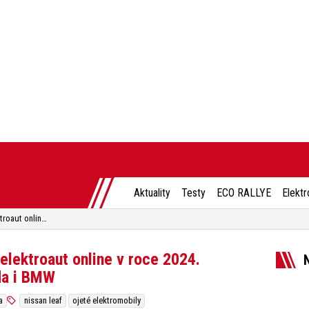
Aktuality
Testy
ECO RALLYE
Elektr
5 nejprodávanějších ojetých elektroaut online v roce 2024. V žebříčku chybí Tesla, Škoda i BMW
elektroaut online v roce 2024.
da i BMW
a
nissan leaf
ojeté elektromobily