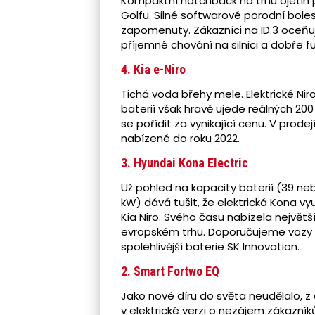
Kompaktní hatchback na trhu ojetin p
Golfu. Silné softwarové porodní bole
zapomenuty. Zákazníci na ID.3 oceňuj
příjemné chování na silnici a dobře f
4. Kia e-Niro
Tichá voda břehy mele. Elektrické Nir
baterií však hravě ujede reálných 20
se pořídit za vynikající cenu. V prod
nabízené do roku 2022.
3. Hyundai Kona Electric
Už pohled na kapacity baterií (39 n
kW) dává tušit, že elektrická Kona vy
Kia Niro. Svého času nabízela největ
evropském trhu. Doporučujeme vozy v
spolehlivější baterie SK Innovation.
2. Smart Fortwo EQ
Jako nové díru do světa neudělalo, z
v elektrické verzi o nezájem zákazní