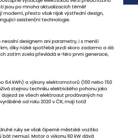
ostupně vytlačuje elektrickou verzi předchozího
sti jsou po mnoha aktualizacích téměř
í moderní, přesto však nijak výstřední design,
ungující asistenční technologie.
o neoslní designem ani parametry, i s menší
0 km, díky nízké spotřebě jezdí skoro zadarmo a dá
ejích zatím zcela převládá e-Niro první generace,
ebo 64 kWh) a výkony elektromotorů (100 nebo 150
užívá stejnou techniku elektrického pohonu jako
ší dojezd ze všech elektroaut prodávaných na
yráběné od roku 2020 v ČR, mají totiž
 druhé ruky se však čiperné městské vozítko
ků bát nemusí. Motor o výkonu 60 kW dává