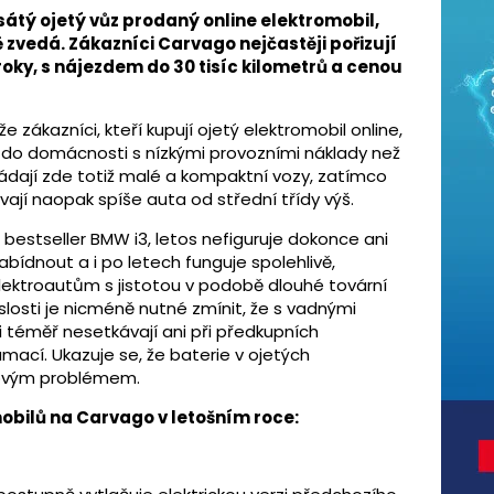
sátý ojetý vůz prodaný online elektromobil,
ě zvedá. Zákazníci Carvago nejčastěji pořizují
i roky, s nájezdem do 30 tisíc kilometrů a cenou
 zákazníci, kteří kupují ojetý elektromobil online,
z do domácnosti s nízkými provozními náklady než
ádají zde totiž malé a kompaktní vozy, zatímco
ají naopak spíše auta od střední třídy výš.
 bestseller BMW i3, letos nefiguruje dokonce ani
abídnout a i po letech funguje spolehlivě,
lektroautům s jistotou v podobě dlouhé tovární
islosti je nicméně nutné zmínit, že s vadnými
i téměř nesetkávají ani při předkupních
amací. Ukazuje se, že baterie v ojetých
kovým problémem.
obilů na Carvago v letošním roce: