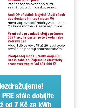
Interiér zaparkovaného auta,
zejména palubní deska, se na
přímém slunci může během letních
veder rozpálit až na 80 °C. Takové
Audi Q9 oficiálně: Největší Audi všech
teploty představují nebezpečí pro
dob dostane třílitový motor V6
odložené mobilní telefony,
Nová vlajková loď značky Audi - Audi
powerbanky nebo notebooky. Můžou
Q9 bude možné v České republice
urychlit stárnutí baterií, poškodit
objednávat od prvního srpnového
elektroniku a ve výjimečných
týdne 2026, kde budou oznámeny
První auto pro mladé stojí v průměru
případech i zvýšit riziko požáru.
také české ceny.
337 tisíc, nejčastěji je to Škoda nebo
Volkswagen
Mladí lidé ve věku 18 až 26 let si svoje
první auto pořizují prostřednictvím
úvěrového financování jako ojeté. Je
to tak u 93,3 % lidí, jen 6,7 % si pořídí
Předprodej modelu Volkswagen ID.
nové auto. Průměrná pořizovací
Cross zahájen. Zájemci o elektrický
cena vozu dosahuje 337 tisíc korun a
crossover zaplatí od 691 000 Kč
průměrná financovaná částka
přesahuje 251 tisíc korun. Vyplývá to z
dat Leasingu České spořitelny za
posledních 10 let (2016–2026).