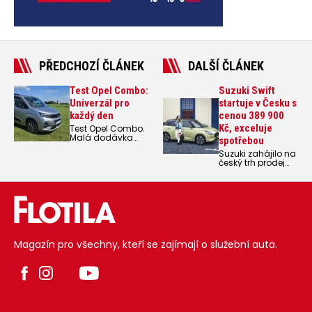
PŘEDCHOZÍ ČLÁNEK
DALŠÍ ČLÁNEK
Test Opel Combo:
Suzuki Swift
Univerzál pro
startuje v Česku s
každý den
cenou 389 900
Kč, exceluje
Test Opel Combo.
Malá dodávka
spotřebou
v osobním
Suzuki zahájilo na
provedení je
český trh prodej
nejpraktičtější
šesté generace
auto na světě jak
modelu Suzuki
pro drobné
Swift.
řemeslníky, tak pro
rodiny, případě
pro domácnosti
hledající auto pro
více účelů.
Magazín pro všechny, kteří se zajímají o služební auta.