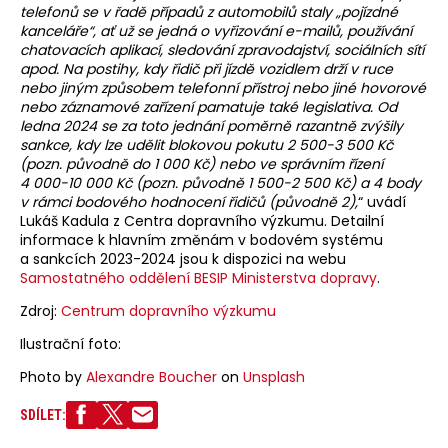
telefonů se v řadě případů z automobilů staly „pojízdné
kanceláře“, ať už se jedná o vyřizování e-mailů, používání
chatovacích aplikací, sledování zpravodajství, sociálních sítí
apod. Na postihy, kdy řidič při jízdě vozidlem drží v ruce
nebo jiným způsobem telefonní přístroj nebo jiné hovorové
nebo záznamové zařízení pamatuje také legislativa. Od
ledna 2024 se za toto jednání poměrně razantně zvýšily
sankce, kdy lze udělit blokovou pokutu 2 500-3 500 Kč
(pozn. původně do 1 000 Kč) nebo ve správním řízení
4 000-10 000 Kč (pozn. původně 1 500-2 500 Kč) a 4 body
v rámci bodového hodnocení řidičů (původně 2),
“ uvádí
Lukáš Kadula z Centra dopravního výzkumu. Detailní
informace k hlavním změnám v bodovém systému
a sankcích 2023-2024 jsou k dispozici na webu
Samostatného oddělení BESIP Ministerstva dopravy
.
Zdroj:
Centrum dopra
v
ního výzkumu
Ilustrační foto:
Photo by
Alexandre Boucher
on
Unsplash
SDÍLET: