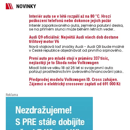
NOVINKY
Interiér auta se v létě rozpálí až na 80 °C. Hrozí
poškození telefonů nebo dokonce jejich požár
Interiér zaparkovaného auta, zejména palubní deska,
se na přímém slunci může během letních veder
rozpálit až na 80 °C. Takové teploty představují
nebezpečí pro odložené mobilní telefony, powerbanky
Audi Q9 oficiálně: Největší Audi všech dob dostane
nebo notebooky. Můžou urychlit stárnutí baterií,
třílitový motor V6
poškodit elektroniku a ve výjimečných případech i
Nová vlajková loď značky Audi - Audi Q9 bude možné
zvýšit riziko požáru.
v České republice objednávat od prvního srpnového
týdne 2026, kde budou oznámeny také české ceny.
První auto pro mladé stojí v průměru 337 tisíc,
nejčastěji je to Škoda nebo Volkswagen
Mladí lidé ve věku 18 až 26 let si svoje první auto
pořizují prostřednictvím úvěrového financování jako
ojeté. Je to tak u 93,3 % lidí, jen 6,7 % si pořídí nové
auto. Průměrná pořizovací cena vozu dosahuje 337
Předprodej modelu Volkswagen ID. Cross zahájen.
tisíc korun a průměrná financovaná částka
Zájemci o elektrický crossover zaplatí od 691 000 Kč
přesahuje 251 tisíc korun. Vyplývá to z dat Leasingu
České spořitelny za posledních 10 let (2016–2026).
Reklama