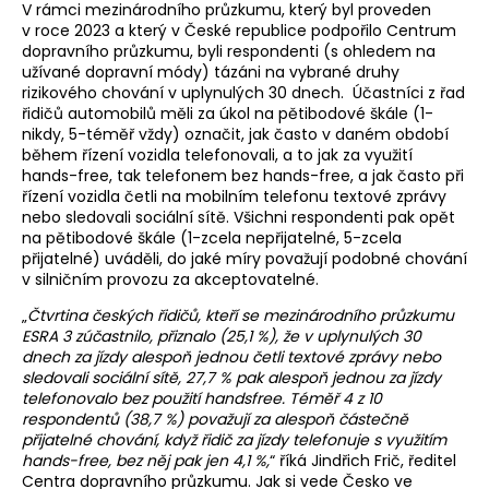
V rámci mezinárodního průzkumu, který byl proveden
v roce 2023 a který v České republice podpořilo Centrum
dopravního průzkumu, byli respondenti (s ohledem na
užívané dopravní módy) tázáni na vybrané druhy
rizikového chování v uplynulých 30 dnech. Účastníci z řad
řidičů automobilů měli za úkol na pětibodové škále (1-
nikdy, 5-téměř vždy) označit, jak často v daném období
během řízení vozidla telefonovali, a to jak za využití
hands-free, tak telefonem bez hands-free, a jak často při
řízení vozidla četli na mobilním telefonu textové zprávy
nebo sledovali sociální sítě. Všichni respondenti pak opět
na pětibodové škále (1-zcela nepřijatelné, 5-zcela
přijatelné) uváděli, do jaké míry považují podobné chování
v silničním provozu za akceptovatelné.
„
Čtvrtina českých řidičů, kteří se mezinárodního průzkumu
ESRA 3 zúčastnilo, přiznalo (25,1 %), že v uplynulých 30
dnech za jízdy alespoň jednou četli textové zprávy nebo
sledovali sociální sítě, 27,7 % pak alespoň jednou za jízdy
telefonovalo bez použití handsfree. Téměř 4 z 10
respondentů (38,7 %) považují za alespoň částečně
přijatelné chování, když řidič za jízdy telefonuje s využitím
hands-free, bez něj pak jen 4,1 %,
“ říká Jindřich Frič, ředitel
Centra dopravního průzkumu. Jak si vede Česko ve