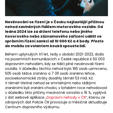
Nevěnování se řízení je v Česku nejčastější příčinou
nehod zaviněných řidičem motorového vozidla. Od
ledna 2024 lze za držení telefonu nebo jiného
hovorového nebo záznamového zařízení udělit ve
správním řízení sankci až 10 000 Kč a 4 body. Přesto
do mobilu za volantem kouká spousta lidí.
Během uplynulých tří let, tedy v období 2021-2023, došlo
na pozemních komunikacích v České republice k 50 003
dopravním nehodám, kdy se řidiči plně nevěnovali řízení
vozidla. V důsledku těchto nehod bylo 165 osob usmrceno,
505 osob těžce zraněno a 7 311 osob zraněno lehce,
socioekonomické ztráty dosáhly téměř 53 mld. Kč.
V téměř třetině nehod se smrtelnými nebo těžkými
zraněními byli zraněni chodci, v loňském roce nehodovost
v důsledku této příčiny meziročně vzrostla o 16 %, vyplývá
z dat webové aplikace „
Dopravní nehody v ČR
“, kterou ze
zdrojových dat Policie ČR provozuje a měsíčně aktualizuje
Centrum dopravního výzkumu.