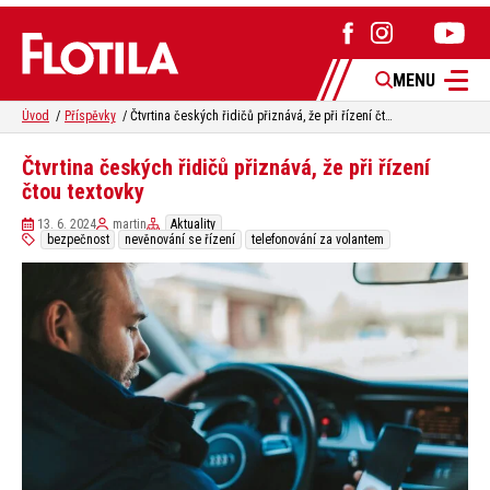
MENU
Úvod
Příspěvky
Čtvrtina českých řidičů přiznává, že při řízení čtou textovky
Čtvrtina českých řidičů přiznává, že při řízení
čtou textovky
13. 6. 2024
martin
Aktuality
bezpečnost
nevěnování se řízení
telefonování za volantem