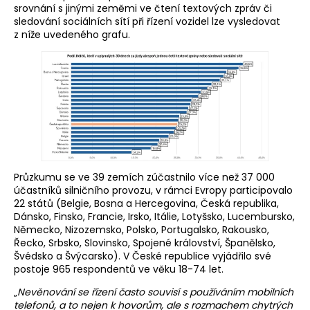
srovnání s jinými zeměmi ve čtení textových zpráv či
sledování sociálních sítí při řízení vozidel lze vysledovat
z níže uvedeného grafu.
Průzkumu se ve 39 zemích zúčastnilo více než 37 000
účastníků silničního provozu, v rámci Evropy participovalo
22 států (Belgie, Bosna a Hercegovina, Česká republika,
Dánsko, Finsko, Francie, Irsko, Itálie, Lotyšsko, Lucembursko,
Německo, Nizozemsko, Polsko, Portugalsko, Rakousko,
Řecko, Srbsko, Slovinsko, Spojené království, Španělsko,
Švédsko a Švýcarsko). V České republice vyjádřilo své
postoje 965 respondentů ve věku 18-74 let.
„
Nevěnování se řízení často souvisí s používáním mobilních
telefonů, a to nejen k hovorům, ale s rozmachem chytrých