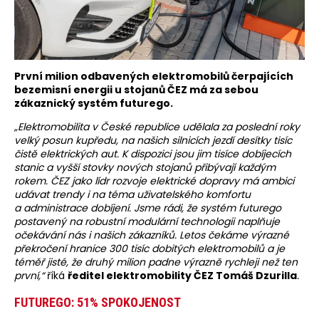
První milion odbavených elektromobilů čerpajících
bezemisní energii u stojanů ČEZ má za sebou
zákaznický systém futurego.
„Elektromobilita v České republice udělala za poslední roky
velký posun kupředu, na našich silnicích jezdí desítky tisíc
čistě elektrických aut. K dispozici jsou jim tisíce dobíjecích
stanic a vyšší stovky nových stojanů přibývají každým
rokem. ČEZ jako lídr rozvoje elektrické dopravy má ambici
udávat trendy i na téma uživatelského komfortu
a administrace dobíjení. Jsme rádi, že systém futurego
postavený na robustní modulární technologii naplňuje
očekávání nás i našich zákazníků. Letos čekáme výrazné
překročení hranice 300 tisíc dobitých elektromobilů a je
téměř jisté, že druhý milion padne výrazně rychleji než ten
první,“
říká
ředitel elektromobility ČEZ Tomáš Dzurilla
.
FUTUREGO: 51% SPOKOJENOST