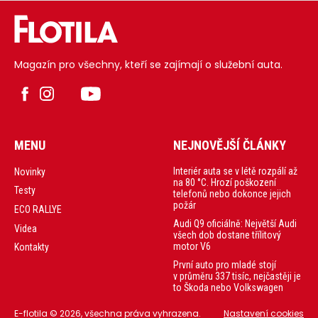
novou technickou
platformu i
radikálně
upravený vzhled.
Magazín pro všechny, kteří se zajímají o služební auta.
MENU
NEJNOVĚJŠÍ ČLÁNKY
Interiér auta se v létě rozpálí až
Novinky
na 80 °C. Hrozí poškození
Testy
telefonů nebo dokonce jejich
požár
ECO RALLYE
Audi Q9 oficiálně: Největší Audi
Videa
všech dob dostane třílitový
motor V6
Kontakty
První auto pro mladé stojí
v průměru 337 tisíc, nejčastěji je
to Škoda nebo Volkswagen
E-flotila © 2026, všechna práva vyhrazena.
Nastavení cookies