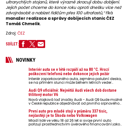
ultrarychlých stojanů, které výrazně zkracují dobu dobíjení.
Jejich počet chceme do konce roku oproti dnešku více než
zdvojnásobit a nabízet řidičům přes 100 ultrafastů,“
říká
manažer realizace a správy dobíjecích stanic ČEZ
Tomáš Chmelík
.
Zdroj:
ČEZ
SDÍLET:
NOVINKY
Interiér auta se v létě rozpálí až na 80 °C. Hrozí
poškození telefonů nebo dokonce jejich požár
Interiér zaparkovaného auta, zejména palubní deska,
se na přímém slunci může během letních veder
rozpálit až na 80 °C. Takové teploty představují
nebezpečí pro odložené mobilní telefony, powerbanky
Audi Q9 oficiálně: Největší Audi všech dob dostane
nebo notebooky. Můžou urychlit stárnutí baterií,
třílitový motor V6
poškodit elektroniku a ve výjimečných případech i
Nová vlajková loď značky Audi - Audi Q9 bude možné
zvýšit riziko požáru.
v České republice objednávat od prvního srpnového
týdne 2026, kde budou oznámeny také české ceny.
První auto pro mladé stojí v průměru 337 tisíc,
nejčastěji je to Škoda nebo Volkswagen
Mladí lidé ve věku 18 až 26 let si svoje první auto
pořizují prostřednictvím úvěrového financování jako
ojeté. Je to tak u 93,3 % lidí, jen 6,7 % si pořídí nové