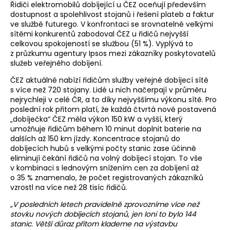
Řidiči elektromobilů dobíjející u ČEZ oceňují především
dostupnost a spolehlivost stojanů i řešení plateb a faktur
ve službě futurego. V konfrontaci se srovnatelně velkými
sítěmi konkurentů zabodoval ČEZ u řidičů nejvyšší
celkovou spokojeností se službou (51 %). Vyplývá to
z průzkumu agentury Ipsos mezi zákazníky poskytovatelů
služeb veřejného dobíjení.
ČEZ aktuálně nabízí řidičům služby veřejné dobíjecí sítě
s více než 720 stojany. Lidé u nich načerpají v průměru
nejrychleji v celé ČR, a to díky nejvyššímu výkonu sítě. Pro
poslední rok přitom platí, že každá čtvrtá nově postavená
„dobíječka“ ČEZ měla výkon 150 kW a vyšší, který
umožňuje řidičům během 10 minut doplnit baterie na
dalších až 150 km jízdy. Koncentrace stojanů do
dobíjecích hubů s velkými počty stanic zase účinně
eliminují čekání řidičů na volný dobíjecí stojan. To vše
v kombinaci s lednovým snížením cen za dobíjení až
o 35 % znamenalo, že počet registrovaných zákazníků
vzrostl na více než 28 tisíc řidičů.
„V posledních letech pravidelně zprovozníme více než
stovku nových dobíjecích stojanů, jen loni to bylo 144
stanic. Větší důraz přitom klademe na výstavbu