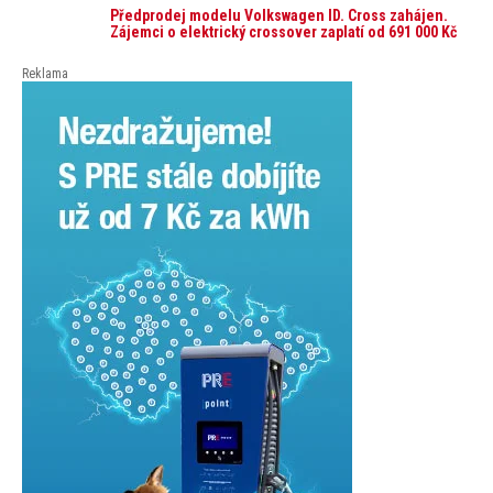
auto. Průměrná pořizovací cena vozu dosahuje 337
Předprodej modelu Volkswagen ID. Cross zahájen.
tisíc korun a průměrná financovaná částka
Zájemci o elektrický crossover zaplatí od 691 000 Kč
přesahuje 251 tisíc korun. Vyplývá to z dat Leasingu
České spořitelny za posledních 10 let (2016–2026).
Reklama