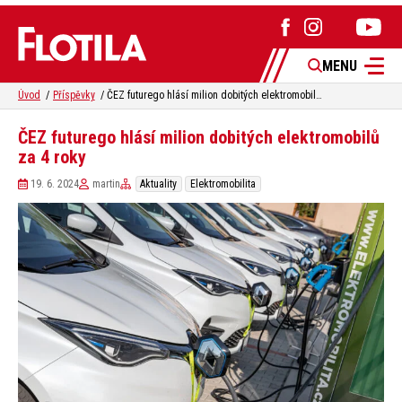
MENU
Úvod
Příspěvky
ČEZ futurego hlásí milion dobitých elektromobilů za 4 roky
ČEZ futurego hlásí milion dobitých elektromobilů
za 4 roky
19. 6. 2024
martin
Aktuality
Elektromobilita