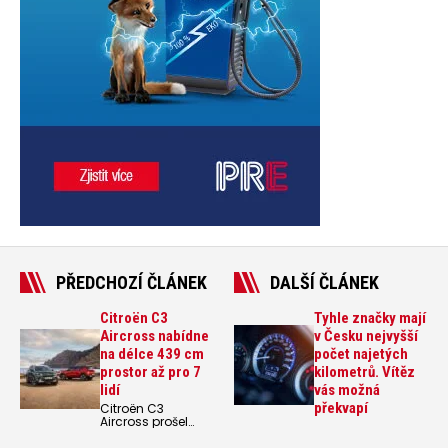
PŘEDCHOZÍ ČLÁNEK
DALŠÍ ČLÁNEK
Citroën C3
Tyhle značky mají
Aircross nabídne
v Česku nejvyšší
na délce 439 cm
počet najetých
prostor až pro 7
kilometrů. Vítěz
lidí
vás možná
překvapí
Citroën C3
Aircross prošel
kompletní
obměnou. Má