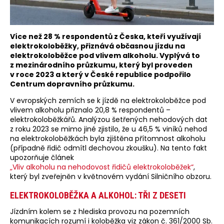
Více než 28 % respondentů z Česka, kteří využívají
elektrokoloběžky, přiznává občasnou jízdu na
elektrokoloběžce pod vlivem alkoholu. Vyplývá to
z mezinárodního průzkumu, který byl proveden
v roce 2023 a který v České republice podpořilo
Centrum dopravního průzkumu.
V evropských zemích se k jízdě na elektrokoloběžce pod
vlivem alkoholu přiznalo 20,8 % respondentů –
elektrokoloběžkářů. Analýzou šetřených nehodových dat
z roku 2023 se mimo jiné zjistilo, že u 46,5 % viníků nehod
na elektrokoloběžkách byla zjištěna přítomnost alkoholu
(případně řidič odmítl dechovou zkoušku). Na tento fakt
upozorňuje článek
„Vliv alkoholu na nehodovost řidičů elektrokoloběžek“
,
který byl zveřejněn v květnovém vydání Silničního obzoru.
ELEKTROKOLOBĚŽKA A ALKOHOL: TŘI Z DESETI
Jízdním kolem se z hlediska provozu na pozemních
komunikacích rozumí i koloběžka viz zákon č. 361/2000 Sb.