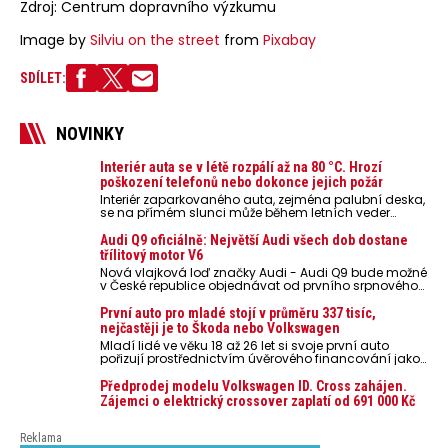
Zdroj: Centrum dopravního výzkumu
Image by
Silviu on the street
from
Pixabay
SDÍLET:
NOVINKY
Interiér auta se v létě rozpálí až na 80 °C. Hrozí
poškození telefonů nebo dokonce jejich požár
Interiér zaparkovaného auta, zejména palubní deska,
se na přímém slunci může během letních veder
rozpálit až na 80 °C. Takové teploty představují
nebezpečí pro odložené mobilní telefony, powerbanky
Audi Q9 oficiálně: Největší Audi všech dob dostane
nebo notebooky. Můžou urychlit stárnutí baterií,
třílitový motor V6
poškodit elektroniku a ve výjimečných případech i
Nová vlajková loď značky Audi - Audi Q9 bude možné
zvýšit riziko požáru.
v České republice objednávat od prvního srpnového
týdne 2026, kde budou oznámeny také české ceny.
První auto pro mladé stojí v průměru 337 tisíc,
nejčastěji je to Škoda nebo Volkswagen
Mladí lidé ve věku 18 až 26 let si svoje první auto
pořizují prostřednictvím úvěrového financování jako
ojeté. Je to tak u 93,3 % lidí, jen 6,7 % si pořídí nové
auto. Průměrná pořizovací cena vozu dosahuje 337
Předprodej modelu Volkswagen ID. Cross zahájen.
tisíc korun a průměrná financovaná částka
Zájemci o elektrický crossover zaplatí od 691 000 Kč
přesahuje 251 tisíc korun. Vyplývá to z dat Leasingu
České spořitelny za posledních 10 let (2016–2026).
Reklama