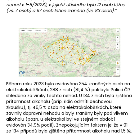
nehod v 1
–⁠⁠⁠⁠⁠⁠⁠⁠⁠⁠⁠
5/2023), v jejichž důsledku bylo 12 osob těžce
(vs. 7 osob) a 117 osob lehce zraněno (vs. 83 osob).“
Během roku 2023 bylo evidováno 354 zraněných osob na
elektrokoloběžkách, 288 z nich (81,4 %) pak bylo Policií ČR
shledáno za viníky těchto nehod. U 134 z nich byla zjištěna
přítomnost alkoholu (příp. řidič odmítl dechovou
zkoušku), tj. 46,5 % osob na elektrokoloběžkách, které
zavinily dopravní nehodu a byly zraněny byly pod vlivem
alkoholu (pozn. u elektrokol byl ve stejném období
evidován 34,9% podíl). Znepokojujícím faktem je, že v 91
ze 134 případů byla zjištěna přítomnost alkoholu nad 1,5 ‰.