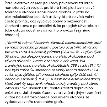
Řidiči elektrokoloběžek jsou tedy považováni za řidiče
nemotorových vozidel, pro které také platí tzv. nulová
tolerance alkoholu. Konzumace alkoholu a jízda na
elektrokoloběžce jsou dvě aktivity, které se však velmi
často prolínají, což vyvolává obavy o bezpečnost,
zhoršení stavu a potenciální rizika pro jejich uživatele, ale
také ostatní účastníky silničního provozu (zejména
chodce).
„Téměř tři z deseti českých uživatelů elektrokoloběžek, kteří
se mezinárodního průzkumu postojů účastníků silničního
provozu ESRA 3 zúčastnili, přiznalo (28,4 %), že v uplynulých
30 dnech jeli alespoň jednou na elektrokoloběžce pod
vlivem alkoholu. V roce 2023 bylo evidováno 354
zraněných osob na elektrokoloběžkách, 288 z nich (81,4 %)
pak bylo Policií ČR shledáno za viníky těchto nehod. U 134
z nich byla zjištěna přítomnost alkoholu (příp. řidič odmítl
dechovou zkoušku), tj. 46,5 % osob na elektrokoloběžkách,
které zavinily dopravní nehodu a byly zraněny pod vlivem
alkoholu,“
říká Jindřich Frič, ředitel Centra dopravního
průzkumu. Jak si vede Česko ve srovnání s jinými zeměmi
v jízdě na elektrokoloběžce pod vlivem alkoholu lze
vysledovat z níže uvedeného grafu.