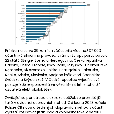
Průzkumu se ve 39 zemích zúčastnilo více než 37 000
účastníků silničního provozu, v rámci Evropy participovalo
22 států (Belgie, Bosna a Hercegovina, Česká republika,
Dánsko, Finsko, Francie, Irsko, Itálie, Lotyšsko, Lucembursko,
Německo, Nizozemsko, Polsko, Portugalsko, Rakousko,
Řecko, Srbsko, Slovinsko, Spojené království, Španělsko,
Švédsko a Švýcarsko). V České republice vyjádřilo své
postoje 965 respondentů ve věku 18–74 let, z toho 67
uživatelů elektrokoloběžek.
Zvyšující se penetrace elektrokoloběžek se promítá již
také v evidenci dopravních nehod. Od ledna 2023 začala
Policie ČR nově u šetřených dopravních nehod s účastí
cyklistů rozlišovat jízdní kola a koloběžky také v detailu