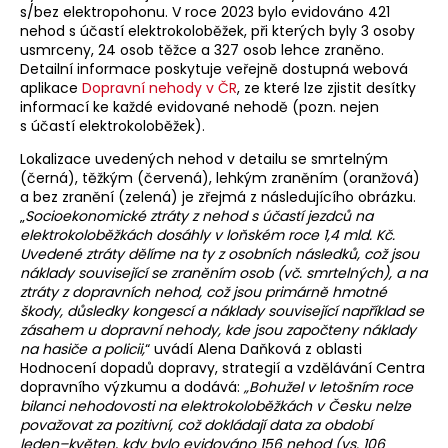
s/bez elektropohonu. V roce 2023 bylo evidováno 421
nehod s účastí elektrokoloběžek, při kterých byly 3 osoby
usmrceny, 24 osob těžce a 327 osob lehce zraněno.
Detailní informace poskytuje veřejně dostupná webová
aplikace
Dopravní nehody v ČR
, ze které lze zjistit desítky
informací ke každé evidované nehodě (pozn. nejen
s účastí elektrokoloběžek).
Lokalizace uvedených nehod v detailu se smrtelným
(černá), těžkým (červená), lehkým zraněním (oranžová)
a bez zranění (zelená) je zřejmá z následujícího obrázku.
„
Socioekonomické ztráty z nehod s účastí jezdců na
elektrokoloběžkách dosáhly v loňském roce 1,4 mld. Kč.
Uvedené ztráty dělíme na ty z osobních následků, což jsou
náklady související se zraněním osob (vč. smrtelných), a na
ztráty z dopravních nehod, což jsou primárně hmotné
škody, důsledky kongescí a náklady související například se
zásahem u dopravní nehody, kde jsou započteny náklady
na hasiče a policii,
“ uvádí Alena Daňková z oblasti
Hodnocení dopadů dopravy, strategií a vzdělávání Centra
dopravního výzkumu a dodává:
„Bohužel v letošním roce
bilanci nehodovosti na elektrokoloběžkách v Česku nelze
považovat za pozitivní, což dokládají data za období
leden–⁠⁠⁠⁠⁠⁠⁠⁠⁠⁠⁠květen, kdy bylo evidováno 156 nehod (vs. 106