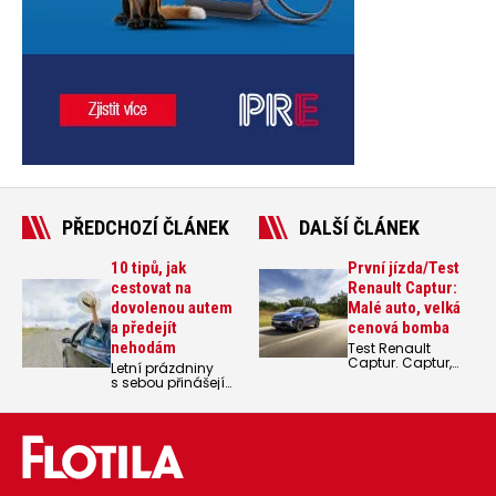
PŘEDCHOZÍ ČLÁNEK
DALŠÍ ČLÁNEK
10 tipů, jak
První jízda/Test
cestovat na
Renault Captur:
dovolenou autem
Malé auto, velká
a předejít
cenová bomba
nehodám
Test Renault
Captur. Captur,
Letní prázdniny
spolu s Cliem
s sebou přinášejí
stěžejní model
více dopravních
francouzské
nehod. Centrum
automobilky,
dopravního
dostal decentní
výzkumu sestavilo
facelift druhé
10 základních tipů,
generace.
jak cestovat na
dovolenou autem