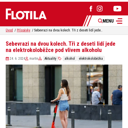
MENU
Úvod
Příspěvky
Sebevrazi na dvou kolech. Tři z deseti lidí jede na elektrokoloběžce pod vlivem alkoholu
Sebevrazi na dvou kolech. Tři z deseti lidí jede
na elektrokoloběžce pod vlivem alkoholu
24. 6. 2024
martin
Aktuality
alkohol
elektrokoloběžka