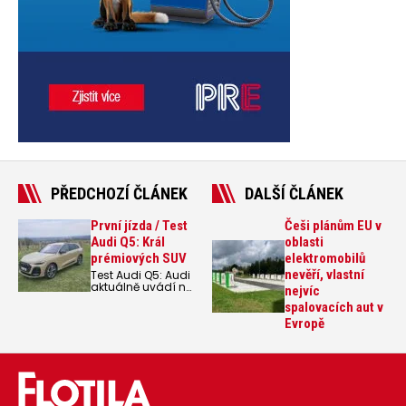
PŘEDCHOZÍ ČLÁNEK
DALŠÍ ČLÁNEK
První jízda / Test
Češi plánům EU v
Audi Q5: Král
oblasti
prémiových SUV
elektromobilů
nevěří, vlastní
Test Audi Q5: Audi
aktuálně uvádí na
nejvíc
trh hned dvojici
spalovacích aut v
zajímavých
novinek se všemi
Evropě
možnostmi
pohonu. Vedle
elektrické Audi A6
e-tron jsme na
českých silnicích
vyzkoušeli i
spalovací Audi