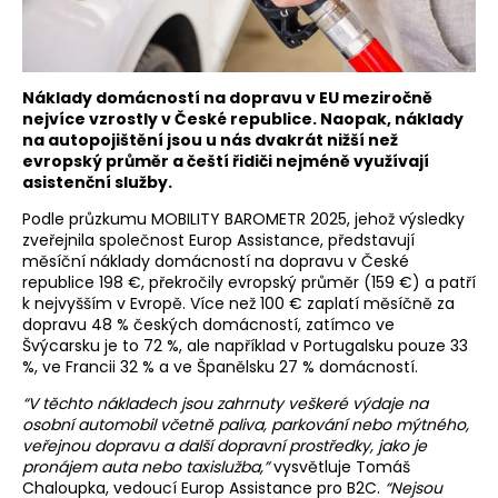
Náklady domácností na dopravu v EU meziročně
nejvíce vzrostly v České republice. Naopak, náklady
na autopojištění jsou u nás dvakrát nižší než
evropský průměr a čeští řidiči nejméně využívají
asistenční služby.
Podle průzkumu MOBILITY BAROMETR 2025, jehož výsledky
zveřejnila společnost Europ Assistance, představují
měsíční náklady domácností na dopravu v České
republice 198 €, překročily evropský průměr (159 €) a patří
k nejvyšším v Evropě. Více než 100 € zaplatí měsíčně za
dopravu 48 % českých domácností, zatímco ve
Švýcarsku je to 72 %, ale například v Portugalsku pouze 33
%, ve Francii 32 % a ve Španělsku 27 % domácností.
“V těchto nákladech jsou zahrnuty veškeré výdaje na
osobní automobil včetně paliva, parkování nebo mýtného,
veřejnou dopravu a další dopravní prostředky, jako je
pronájem auta nebo taxislužba,”
vysvětluje Tomáš
Chaloupka, vedoucí Europ Assistance pro B2C.
“Nejsou