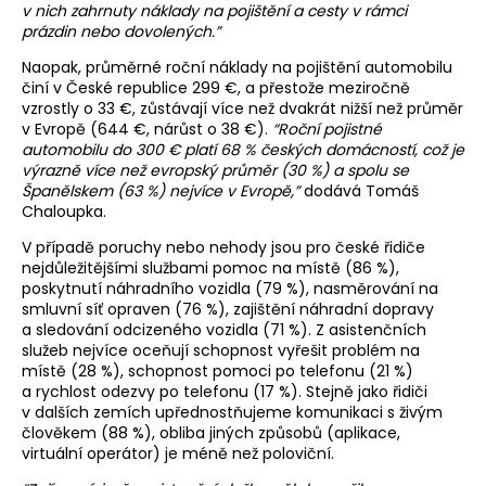
v nich zahrnuty náklady na pojištění a cesty v rámci
prázdin nebo dovolených.”
Naopak, průměrné roční náklady na pojištění automobilu
činí v České republice 299 €, a přestože meziročně
vzrostly o 33 €, zůstávají více než dvakrát nižší než průměr
v Evropě (644 €, nárůst o 38 €).
“Roční pojistné
automobilu do 300 € platí 68 % českých domácností, což je
výrazně více než evropský průměr (30 %) a spolu se
Španělskem (63 %) nejvíce v Evropě,”
dodává Tomáš
Chaloupka.
V případě poruchy nebo nehody jsou pro české řidiče
nejdůležitějšími službami pomoc na místě (86 %),
poskytnutí náhradního vozidla (79 %), nasměrování na
smluvní síť opraven (76 %), zajištění náhradní dopravy
a sledování odcizeného vozidla (71 %). Z asistenčních
služeb nejvíce oceňují schopnost vyřešit problém na
místě (28 %), schopnost pomoci po telefonu (21 %)
a rychlost odezvy po telefonu (17 %). Stejně jako řidiči
v dalších zemích upřednostňujeme komunikaci s živým
člověkem (88 %), obliba jiných způsobů (aplikace,
virtuální operátor) je méně než poloviční.