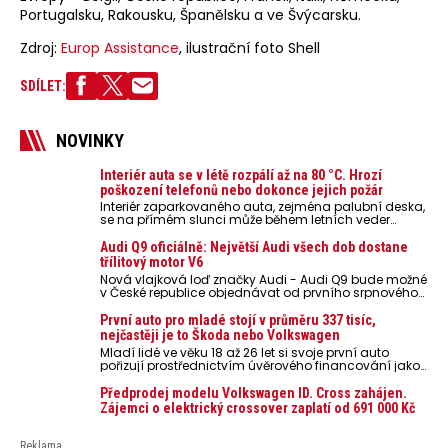
Portugalsku, Rakousku, Španělsku a ve Švýcarsku.
Zdroj:
Europ Assistance
, ilustrační foto Shell
SDÍLET:
NOVINKY
Interiér auta se v létě rozpálí až na 80 °C. Hrozí
poškození telefonů nebo dokonce jejich požár
Interiér zaparkovaného auta, zejména palubní deska,
se na přímém slunci může během letních veder
rozpálit až na 80 °C. Takové teploty představují
nebezpečí pro odložené mobilní telefony, powerbanky
Audi Q9 oficiálně: Největší Audi všech dob dostane
nebo notebooky. Můžou urychlit stárnutí baterií,
třílitový motor V6
poškodit elektroniku a ve výjimečných případech i
Nová vlajková loď značky Audi - Audi Q9 bude možné
zvýšit riziko požáru.
v České republice objednávat od prvního srpnového
týdne 2026, kde budou oznámeny také české ceny.
První auto pro mladé stojí v průměru 337 tisíc,
nejčastěji je to Škoda nebo Volkswagen
Mladí lidé ve věku 18 až 26 let si svoje první auto
pořizují prostřednictvím úvěrového financování jako
ojeté. Je to tak u 93,3 % lidí, jen 6,7 % si pořídí nové
auto. Průměrná pořizovací cena vozu dosahuje 337
Předprodej modelu Volkswagen ID. Cross zahájen.
tisíc korun a průměrná financovaná částka
Zájemci o elektrický crossover zaplatí od 691 000 Kč
přesahuje 251 tisíc korun. Vyplývá to z dat Leasingu
České spořitelny za posledních 10 let (2016–2026).
Reklama