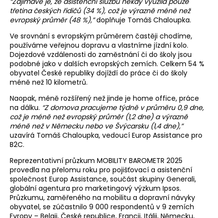
“Zajímavé je, že asistenční službu někdy využila pouze
třetina českých řidičů (34 %), což je výrazně méně než
evropský průměr (48 %),”
doplňuje Tomáš Chaloupka.
Ve srovnání s evropským průměrem častěji chodíme,
používáme veřejnou dopravu a vlastníme jízdní kolo.
Dojezdové vzdálenosti do zaměstnání či do školy jsou
podobné jako v dalších evropských zemích. Celkem 54 %
obyvatel České republiky dojíždí do práce či do školy
méně než 10 kilometrů.
Naopak, méně rozšířený než jinde je home office, práce
na dálku.
“Z domova pracujeme týdně v průměru 0,9 dne,
což je méně než evropský průměr (1,2 dne) a výrazně
méně než v Německu nebo ve Švýcarsku (1,4 dne),”
uzavírá Tomáš Chaloupka, vedoucí Europ Assistance pro
B2C.
Reprezentativní průzkum MOBILITY BAROMETR 2025
provedla na přelomu roku pro pojišťovací a asistenční
společnost Europ Assistance, součást skupiny Generali,
globální agentura pro marketingový výzkum Ipsos.
Průzkumu, zaměřeného na mobilitu a dopravní návyky
obyvatel, se zúčastnilo 9 000 respondentů v 9 zemích
Evropy – Belgii, České republice, Francii, Itálii, Německu,