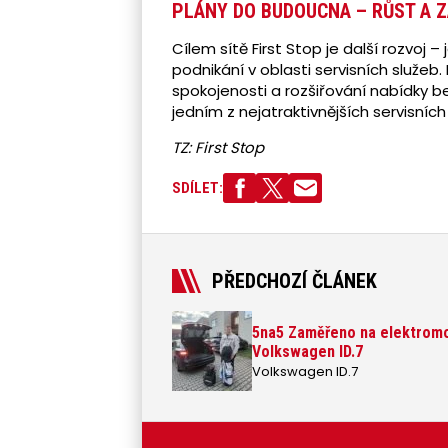
PLÁNY DO BUDOUCNA – RŮST A 
Cílem sítě First Stop je další rozvoj 
podnikání v oblasti servisních služeb
spokojenosti a rozšiřování nabídky be
jedním z nejatraktivnějších servisníc
TZ: First Stop
SDÍLET:
PŘEDCHOZÍ ČLÁNEK
5na5 Zaměřeno na elektromobi
Volkswagen ID.7
Volkswagen ID.7