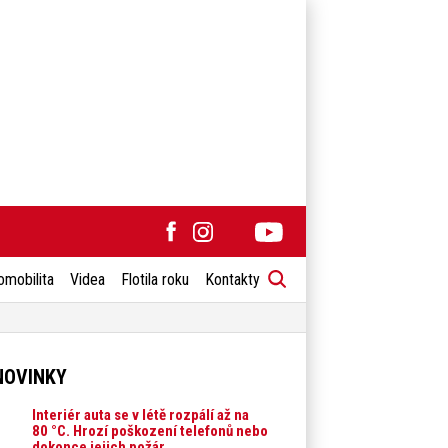
omobilita
Videa
Flotila roku
Kontakty
NOVINKY
Interiér auta se v létě rozpálí až na
80 °C. Hrozí poškození telefonů nebo
dokonce jejich požár