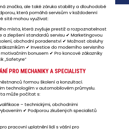
lná značka, ale také záruka stability a dlouhodobé
 podporou, která pomáhá servisům v každodenní
é sítě mohou využívat:
ího místa, která zvyšuje prestiž a rozpoznatelnost
 a zlepšení standardů servisu ✔ Marketingovou
kolení, obchodní poradenství ✔ Možnost obsluhy
ým zákazníkům ✔ Investice do moderního servisního
e s motivačním bonusem ✔ Pro koncové zákazníky
ik „Safetyre”
ÁNÍ PRO MECHANIKY A SPECIALISTY
městnanců formou školení a konzultací.
ším technologiím v automobilovém průmyslu.
sta může počítat s:
kvalifikace – technickými, obchodními
vybavením ✔ Podporou zkušených specialistů
pro pracovní uplatnění lidí s vášní pro