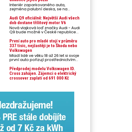
Interiér zaparkovaného auta,
zejména palubní deska, se na
přímém slunci může během letních
veder rozpálit až na 80 °C. Takové
Audi Q9 oficiálně: Největší Audi všech
teploty představují nebezpečí pro
dob dostane třílitový motor V6
odložené mobilní telefony,
Nová vlajková loď značky Audi - Audi
powerbanky nebo notebooky. Můžou
Q9 bude možné v České republice
urychlit stárnutí baterií, poškodit
objednávat od prvního srpnového
elektroniku a ve výjimečných
týdne 2026, kde budou oznámeny
První auto pro mladé stojí v průměru
případech i zvýšit riziko požáru.
také české ceny.
337 tisíc, nejčastěji je to Škoda nebo
Volkswagen
Mladí lidé ve věku 18 až 26 let si svoje
první auto pořizují prostřednictvím
úvěrového financování jako ojeté. Je
to tak u 93,3 % lidí, jen 6,7 % si pořídí
Předprodej modelu Volkswagen ID.
nové auto. Průměrná pořizovací
Cross zahájen. Zájemci o elektrický
cena vozu dosahuje 337 tisíc korun a
crossover zaplatí od 691 000 Kč
průměrná financovaná částka
přesahuje 251 tisíc korun. Vyplývá to z
dat Leasingu České spořitelny za
posledních 10 let (2016–2026).