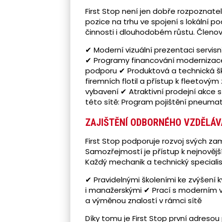
First Stop není jen dobře rozpoznate
pozice na trhu ve spojení s lokální
činnosti i dlouhodobém růstu. Členov
✔ Moderní vizuální prezentaci servisn
✔ Programy financování modernizace
podporu ✔ Produktová a technická š
firemních flotil a přístup k fleetov
vybavení ✔ Atraktivní prodejní akc
této sítě: Program pojištění pneumat
ZAJIŠTĚNÍ ODBORNÉHO VZDĚLÁV
First Stop podporuje rozvoj svých za
Samozřejmostí je přístup k nejnověj
Každý mechanik a technický speciali
✔ Pravidelnými školeními ke zvýšení 
i manažerskými ✔ Prací s moderním 
a výměnou znalostí v rámci sítě
Díky tomu je First Stop první adresou 