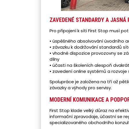
ZAVEDENÉ STANDARDY A JASNÁ 
Pro připojení k síti First Stop musí po
• úspěšného absolvování úvodního a
• závazku k dodržování standardů sít
• vhodné dispozice provozovny se z
dílny
• účasti na školeních alespoň dvakrá
• zavedení online systémů a rozvoje 
Spolupráce je založena na tří až pět
závazky a výhody pro servisy.
MODERNÍ KOMUNIKACE A PODPO
First Stop klade velký důraz na efekti
informační zpravodaje, účastní se reg
specializovaného obchodního konzul