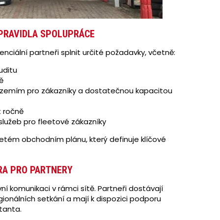
PRAVIDLA SPOLUPRÁCE
tenciální partneři splnit určité požadavky, včetně:
uditu
ě
ázemím pro zákazníky a dostatečnou kapacitou
t ročně
služeb pro fleetové zákazníky
iletém obchodním plánu, který definuje klíčové
RA PRO PARTNERY
vní komunikaci v rámci sítě. Partneři dostávají
ionálních setkání a mají k dispozici podporu
tanta.