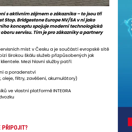
ení s aktivním zájmem o zákazníka – to jsou tři
First Stop. Bridgestone Europe NV/SA v ní jako
isního konceptu spojuje moderní technologická
oboru servisu. Tím je pro zákazníky a partnery
servisních míst v Česku a je součástí evropské sítě
bízí širokou škálu služeb přizpůsobených jak
lientele. Mezi hlavní služby patří:
ání a poradenství
 oleje, filtry, zavěšení, akumulátory)
íků ve vlastní platformě INTEGRA
odvozku
 PŘIPOJIT?