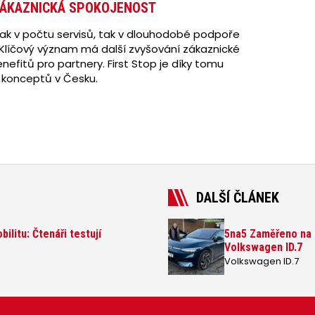
ZÁKAZNICKÁ SPOKOJENOST
– jak v počtu servisů, tak v dlouhodobé podpoře
. Klíčový význam má další zvyšování zákaznické
nefitů pro partnery. First Stop je díky tomu
h konceptů v Česku.
DALŠÍ ČLÁNEK
litu: Čtenáři testují
5na5 Zaměřeno na e
Volkswagen ID.7
Volkswagen ID.7