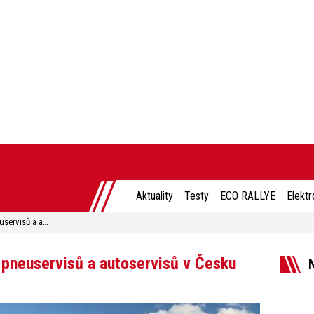
Aktuality
Testy
ECO RALLYE
Elektr
First Stop – síť spolehlivých pneuservisů a autoservisů v Česku
h pneuservisů a autoservisů v Česku