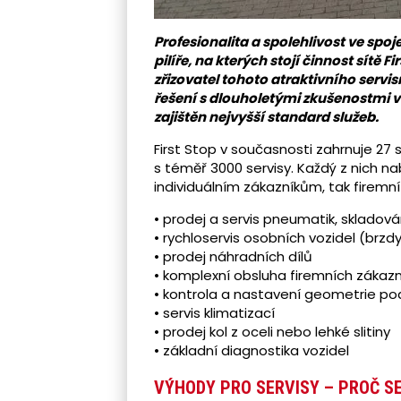
Profesionalita a spolehlivost ve spoj
pilíře, na kterých stojí činnost sítě 
zřizovatel tohoto atraktivního serv
řešení s dlouholetými zkušenostmi v 
zajištěn nejvyšší standard služeb.
First Stop v současnosti zahrnuje 27 
s téměř 3000 servisy. Každý z nich na
individuálním zákazníkům, tak firemní k
• prodej a servis pneumatik, skladov
• rychloservis osobních vozidel (brzdy,
• prodej náhradních dílů
• komplexní obsluha firemních zákazn
• kontrola a nastavení geometrie p
• servis klimatizací
• prodej kol z oceli nebo lehké slitiny
• základní diagnostika vozidel
VÝHODY PRO SERVISY – PROČ SE