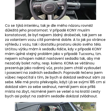
Co se týká interiéru, tak je dle mého názoru rovněž
důležitá jeho prostornost. V případě KONY musím
konstatovat, že byť nejsem žádný drobeček, tak jsem se
za volantem vozu cítil poměrně dobře. A to jak po stránce
výhledu z vozu, tak i dostatku prostoru okolo svého těla.
Určitou výtku mám k sedadlu řidiče, kdy v případě KONY
mám úplně stejný problém jako v případě Tucsonu, tzn.
nejsem schopen nalézt nastavení sedadla tak, aby mě
nezačaly bolet nohy, resp. koleno. KONA se většinou
prezentuje jako rodinný vůz, proto jsem chtěl vyzkoušet
i posezení na zadních sedadlech. Popravdě řečeno jsem
vůbec nepočítal s tím, že bych si dokázal sednout sám za
sebe. Mile mě proto překvapilo, když i já se svými 185 cm si
dokázal sám za sebe sednout, neměl jsem sice příliš
místa na zbyt, nicméně jsem se vešel a na kratší cesty
bych asi pobyt na zadním sedadle dokázal zvládnout.