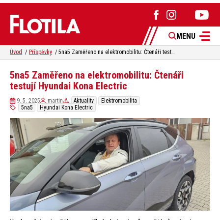
MENU
Úvod
Příspěvky
5na5 Zaměřeno na elektromobilitu: Čtenáři testují Hyundai Kona Electric
5na5 Zaměřeno na elektromobilitu: Čtenáři
testují Hyundai Kona Electric
9. 5. 2025
martin
Aktuality
Elektromobilita
5na5
Hyundai Kona Electric