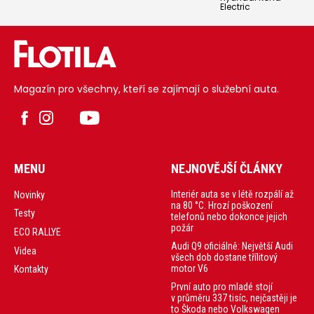
Electric
Magazín pro všechny, kteří se zajímají o služební auta.
MENU
NEJNOVĚJŠÍ ČLÁNKY
Interiér auta se v létě rozpálí až
Novinky
na 80 °C. Hrozí poškození
Testy
telefonů nebo dokonce jejich
požár
ECO RALLYE
Audi Q9 oficiálně: Největší Audi
Videa
všech dob dostane třílitový
motor V6
Kontakty
První auto pro mladé stojí
v průměru 337 tisíc, nejčastěji je
to Škoda nebo Volkswagen