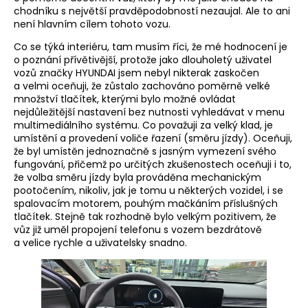
chodníku s největší pravděpodobností nezaujal. Ale to ani
není hlavním cílem tohoto vozu.
Co se týká interiéru, tam musím říci, že mé hodnocení je
o poznání přívětivější, protože jako dlouholetý uživatel
vozů značky HYUNDAI jsem nebyl nikterak zaskočen
a velmi oceňuji, že zůstalo zachováno poměrně velké
množství tlačítek, kterými bylo možné ovládat
nejdůležitější nastavení bez nutnosti vyhledávat v menu
multimediálního systému. Co považuji za velký klad, je
umístění a provedení voliče řazení (směru jízdy). Oceňuji,
že byl umístěn jednoznačně s jasným vymezení svého
fungování, přičemž po určitých zkušenostech oceňuji i to,
že volba směru jízdy byla prováděna mechanickým
pootočením, nikoliv, jak je tomu u některých vozidel, i se
spalovacím motorem, pouhým mačkáním příslušných
tlačítek. Stejně tak rozhodně bylo velkým pozitivem, že
vůz již uměl propojení telefonu s vozem bezdrátově
a velice rychle a uživatelsky snadno.