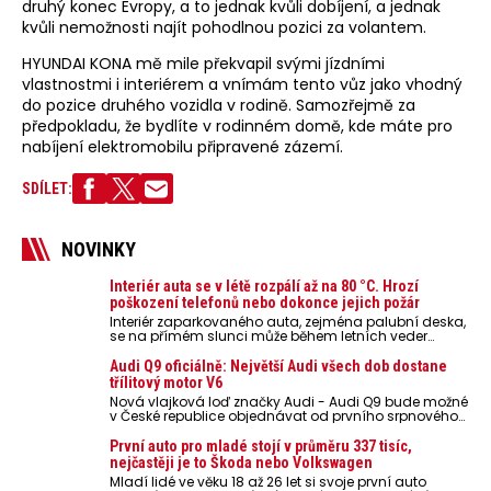
druhý konec Evropy, a to jednak kvůli dobíjení, a jednak
kvůli nemožnosti najít pohodlnou pozici za volantem.
HYUNDAI KONA mě mile překvapil svými jízdními
vlastnostmi i interiérem a vnímám tento vůz jako vhodný
do pozice druhého vozidla v rodině. Samozřejmě za
předpokladu, že bydlíte v rodinném domě, kde máte pro
nabíjení elektromobilu připravené zázemí.
SDÍLET:
NOVINKY
Interiér auta se v létě rozpálí až na 80 °C. Hrozí
poškození telefonů nebo dokonce jejich požár
Interiér zaparkovaného auta, zejména palubní deska,
se na přímém slunci může během letních veder
rozpálit až na 80 °C. Takové teploty představují
nebezpečí pro odložené mobilní telefony, powerbanky
Audi Q9 oficiálně: Největší Audi všech dob dostane
nebo notebooky. Můžou urychlit stárnutí baterií,
třílitový motor V6
poškodit elektroniku a ve výjimečných případech i
Nová vlajková loď značky Audi - Audi Q9 bude možné
zvýšit riziko požáru.
v České republice objednávat od prvního srpnového
týdne 2026, kde budou oznámeny také české ceny.
První auto pro mladé stojí v průměru 337 tisíc,
nejčastěji je to Škoda nebo Volkswagen
Mladí lidé ve věku 18 až 26 let si svoje první auto