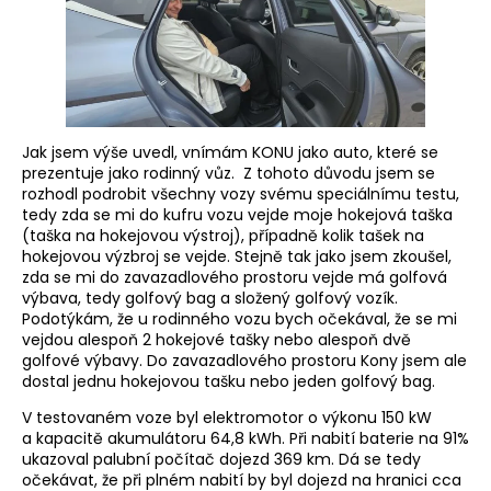
Jak jsem výše uvedl, vnímám KONU jako auto, které se
prezentuje jako rodinný vůz. Z tohoto důvodu jsem se
rozhodl podrobit všechny vozy svému speciálnímu testu,
tedy zda se mi do kufru vozu vejde moje hokejová taška
(taška na hokejovou výstroj), případně kolik tašek na
hokejovou výzbroj se vejde. Stejně tak jako jsem zkoušel,
zda se mi do zavazadlového prostoru vejde má golfová
výbava, tedy golfový bag a složený golfový vozík.
Podotýkám, že u rodinného vozu bych očekával, že se mi
vejdou alespoň 2 hokejové tašky nebo alespoň dvě
golfové výbavy. Do zavazadlového prostoru Kony jsem ale
dostal jednu hokejovou tašku nebo jeden golfový bag.
V testovaném voze byl elektromotor o výkonu 150 kW
a kapacitě akumulátoru 64,8 kWh. Při nabití baterie na 91%
ukazoval palubní počítač dojezd 369 km. Dá se tedy
očekávat, že při plném nabití by byl dojezd na hranici cca