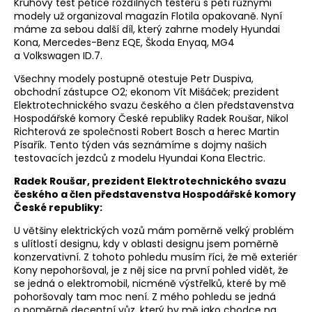
Kruhový test pětice rozdílných testerů s pěti různými
modely už organizoval magazín Flotila opakovaně. Nyní
máme za sebou další díl, který zahrne modely Hyundai
Kona, Mercedes-Benz EQE, Škoda Enyaq, MG4
a Volkswagen ID.7.
Všechny modely postupně otestuje Petr Duspiva,
obchodní zástupce O2; ekonom Vít Mišáček; prezident
Elektrotechnického svazu českého a člen představenstva
Hospodářské komory České republiky Radek Roušar, Nikol
Richterová ze společnosti Robert Bosch a herec Martin
Písařík. Tento týden vás seznámíme s dojmy našich
testovacích jezdců z modelu Hyundai Kona Electric.
Radek Roušar, prezident Elektrotechnického svazu
českého a člen představenstva Hospodářské komory
České republiky:
U většiny elektrických vozů mám poměrně velký problém
s ulítlostí designu, kdy v oblasti designu jsem poměrně
konzervativní. Z tohoto pohledu musím říci, že mě exteriér
Kony nepohoršoval, je z něj sice na první pohled vidět, že
se jedná o elektromobil, nicméně výstřelků, které by mě
pohoršovaly tam moc není. Z mého pohledu se jedná
o poměrně decentní vůz, který by mě jako chodce na