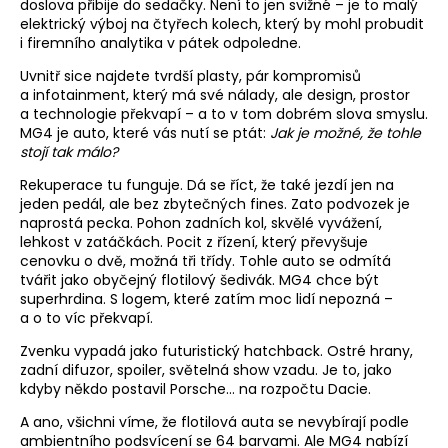
doslova přibije do sedačky. Není to jen svižné – je to malý
elektrický výboj na čtyřech kolech, který by mohl probudit
i firemního analytika v pátek odpoledne.
Uvnitř sice najdete tvrdší plasty, pár kompromisů
a infotainment, který má své nálady, ale design, prostor
a technologie překvapí – a to v tom dobrém slova smyslu.
MG4 je auto, které vás nutí se ptát:
Jak je možné, že tohle
stojí tak málo?
Rekuperace tu funguje. Dá se říct, že také jezdí jen na
jeden pedál, ale bez zbytečných fines. Zato podvozek je
naprostá pecka. Pohon zadních kol, skvělé vyvážení,
lehkost v zatáčkách. Pocit z řízení, který převyšuje
cenovku o dvě, možná tři třídy. Tohle auto se odmítá
tvářit jako obyčejný flotilový šedivák. MG4 chce být
superhrdina. S logem, které zatím moc lidí nepozná –
a o to víc překvapí.
Zvenku vypadá jako futuristický hatchback. Ostré hrany,
zadní difuzor, spoiler, světelná show vzadu. Je to, jako
kdyby někdo postavil Porsche… na rozpočtu Dacie.
A ano, všichni víme, že flotilová auta se nevybírají podle
ambientního podsvícení se 64 barvami. Ale MG4 nabízí