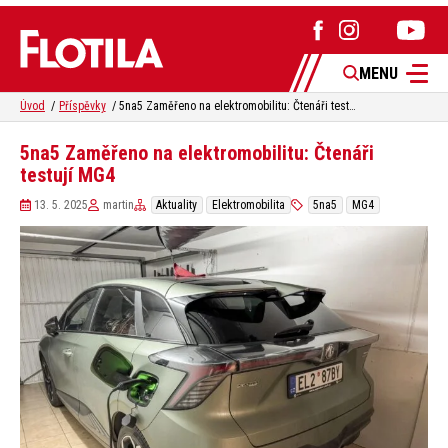
MENU
Úvod
Příspěvky
5na5 Zaměřeno na elektromobilitu: Čtenáři testují MG4
5na5 Zaměřeno na elektromobilitu: Čtenáři
testují MG4
13. 5. 2025
martin
Aktuality
Elektromobilita
5na5
MG4