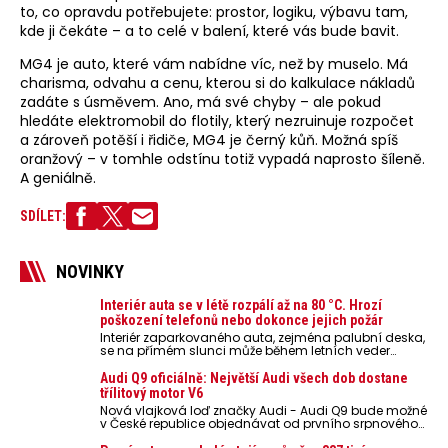
to, co opravdu potřebujete: prostor, logiku, výbavu tam,
kde ji čekáte – a to celé v balení, které vás bude bavit.
MG4 je auto, které vám nabídne víc, než by muselo. Má
charisma, odvahu a cenu, kterou si do kalkulace nákladů
zadáte s úsměvem. Ano, má své chyby – ale pokud
hledáte elektromobil do flotily, který nezruinuje rozpočet
a zároveň potěší i řidiče, MG4 je černý kůň. Možná spíš
oranžový – v tomhle odstínu totiž vypadá naprosto šíleně.
A geniálně.
SDÍLET:
NOVINKY
Interiér auta se v létě rozpálí až na 80 °C. Hrozí
poškození telefonů nebo dokonce jejich požár
Interiér zaparkovaného auta, zejména palubní deska,
se na přímém slunci může během letních veder
rozpálit až na 80 °C. Takové teploty představují
nebezpečí pro odložené mobilní telefony, powerbanky
Audi Q9 oficiálně: Největší Audi všech dob dostane
nebo notebooky. Můžou urychlit stárnutí baterií,
třílitový motor V6
poškodit elektroniku a ve výjimečných případech i
Nová vlajková loď značky Audi - Audi Q9 bude možné
zvýšit riziko požáru.
v České republice objednávat od prvního srpnového
týdne 2026, kde budou oznámeny také české ceny.