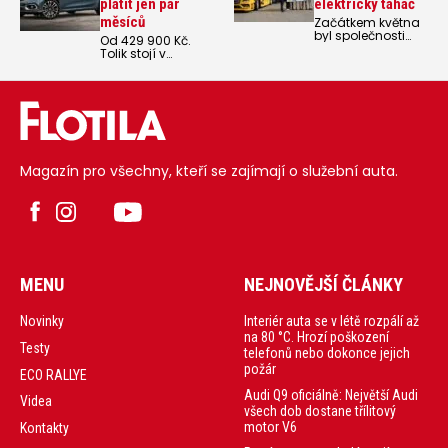
platit jen pár
elektrický tahač
měsíců
Začátkem května
byl společnosti
Od 429 900 Kč.
DHL, prvnímu
Tolik stojí v
zákazníkovi
základu Fiat Tipo
tohoto typu v
sedan, který se
České republice,
vrací do nabídky
oficiálně předán
značky na českém
první elektrický
trhu.
tahač MAN eTGX.
Magazín pro všechny, kteří se zajímají o služební auta.
MENU
NEJNOVĚJŠÍ ČLÁNKY
Interiér auta se v létě rozpálí až
Novinky
na 80 °C. Hrozí poškození
Testy
telefonů nebo dokonce jejich
požár
ECO RALLYE
Audi Q9 oficiálně: Největší Audi
Videa
všech dob dostane třílitový
motor V6
Kontakty