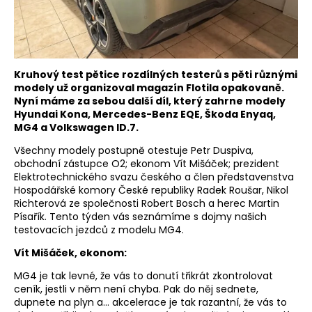
Kruhový test pětice rozdílných testerů s pěti různými
modely už organizoval magazín Flotila opakovaně.
Nyní máme za sebou další díl, který zahrne modely
Hyundai Kona, Mercedes-Benz EQE, Škoda Enyaq,
MG4 a Volkswagen ID.7.
Všechny modely postupně otestuje Petr Duspiva,
obchodní zástupce O2; ekonom Vít Mišáček; prezident
Elektrotechnického svazu českého a člen představenstva
Hospodářské komory České republiky Radek Roušar, Nikol
Richterová ze společnosti Robert Bosch a herec Martin
Písařík. Tento týden vás seznámíme s dojmy našich
testovacích jezdců z modelu MG4.
Vít Mišáček, ekonom:
MG4 je tak levné, že vás to donutí třikrát zkontrolovat
ceník, jestli v něm není chyba. Pak do něj sednete,
dupnete na plyn a… akcelerace je tak razantní, že vás to