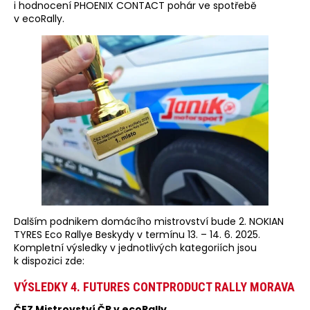
i hodnocení PHOENIX CONTACT pohár ve spotřebě
v ecoRally.
Dalším podnikem domácího mistrovství bude 2. NOKIAN
TYRES Eco Rallye Beskydy v termínu 13. – 14. 6. 2025.
Kompletní výsledky v jednotlivých kategoriích jsou
k dispozici zde:
VÝSLEDKY 4. FUTURES CONTPRODUCT RALLY MORAVA
ČEZ Mistrovství ČR v ecoRally