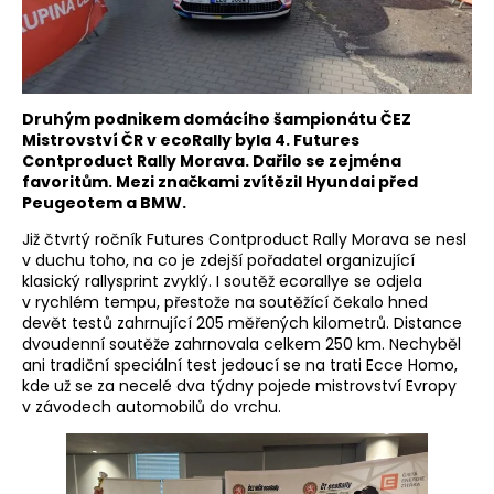
Druhým podnikem domácího šampionátu ČEZ
Mistrovství ČR v ecoRally byla 4. Futures
Contproduct Rally Morava. Dařilo se zejména
favoritům. Mezi značkami zvítězil Hyundai před
Peugeotem a BMW.
Již čtvrtý ročník Futures Contproduct Rally Morava se nesl
v duchu toho, na co je zdejší pořadatel organizující
klasický rallysprint zvyklý. I soutěž ecorallye se odjela
v rychlém tempu, přestože na soutěžící čekalo hned
devět testů zahrnující 205 měřených kilometrů. Distance
dvoudenní soutěže zahrnovala celkem 250 km. Nechyběl
ani tradiční speciální test jedoucí se na trati Ecce Homo,
kde už se za necelé dva týdny pojede mistrovství Evropy
v závodech automobilů do vrchu.