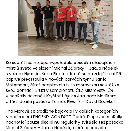
Se soutěží se nejlépe vypořádala posádka úřadujících
mistrů světa ve složení Michal Žďárský – Jakub Nábělek
s vozem Hyundai Kona Electric, která se na zdejší soutěži
poprvé představila v nových barvách týmu Janík
Motorsport, čímž adoptovala tuto moravskou soutěž za
svou domácí. Druzí v šampionátu ČEZ Mistrovství ČR
v ecoRally dokončili Kryštof Hájek s Jakubem Motlíkem
a třetí dojela posádka Tomáš Plesník – David Dočekal.
I na Moravě se tradičně bojovalo i v dalších kategoriích.
V hodnocení PHOENIX CONTACT Česká Trophy v ecoRally
hodnotící pouze disciplínu regularity zvítězila též posádka
Michal Žďárský – Jakub Nábělek, která opanovala