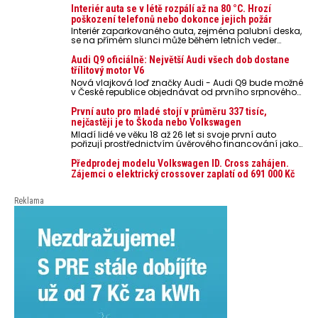
Interiér auta se v létě rozpálí až na 80 °C. Hrozí
poškození telefonů nebo dokonce jejich požár
Interiér zaparkovaného auta, zejména palubní deska,
se na přímém slunci může během letních veder
rozpálit až na 80 °C. Takové teploty představují
nebezpečí pro odložené mobilní telefony, powerbanky
Audi Q9 oficiálně: Největší Audi všech dob dostane
nebo notebooky. Můžou urychlit stárnutí baterií,
třílitový motor V6
poškodit elektroniku a ve výjimečných případech i
Nová vlajková loď značky Audi - Audi Q9 bude možné
zvýšit riziko požáru.
v České republice objednávat od prvního srpnového
týdne 2026, kde budou oznámeny také české ceny.
První auto pro mladé stojí v průměru 337 tisíc,
nejčastěji je to Škoda nebo Volkswagen
Mladí lidé ve věku 18 až 26 let si svoje první auto
pořizují prostřednictvím úvěrového financování jako
ojeté. Je to tak u 93,3 % lidí, jen 6,7 % si pořídí nové
auto. Průměrná pořizovací cena vozu dosahuje 337
Předprodej modelu Volkswagen ID. Cross zahájen.
tisíc korun a průměrná financovaná částka
Zájemci o elektrický crossover zaplatí od 691 000 Kč
přesahuje 251 tisíc korun. Vyplývá to z dat Leasingu
České spořitelny za posledních 10 let (2016–2026).
Reklama