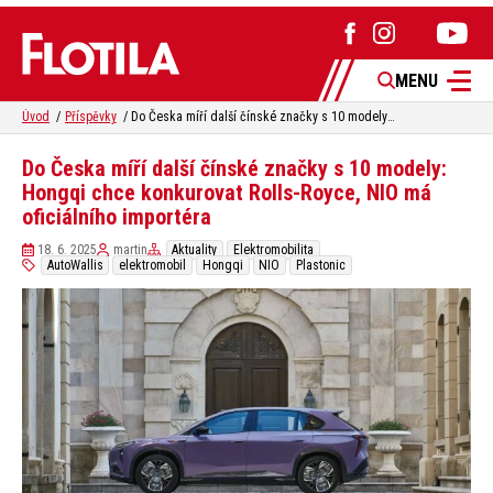
MENU
Úvod
Příspěvky
Do Česka míří další čínské značky s 10 modely: Hongqi chce konkurovat Rolls-Royce, NIO má oficiálního importéra
Do Česka míří další čínské značky s 10 modely:
Hongqi chce konkurovat Rolls-Royce, NIO má
oficiálního importéra
18. 6. 2025
martin
Aktuality
Elektromobilita
AutoWallis
elektromobil
Hongqi
NIO
Plastonic