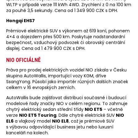
WLTP v případě verze 111 kWh 4WD. Zrychlení z 0 na 100 km
za pouhé 3,5 sekundy. Cena od 1 349 900 CZK s DPH.
Hongqi EHS7
Prémiové elektrické SUV s výkonem až 619 koní, pohonem
4×4 a dojezdem přes 500 km. Poskytuje nadstandardní
bezpečnost, vzduchový podvozek či obrovský centrální
displej. Cena od 1 479 900 CZK s DPH.
NIO OFICIÁLNĚ
Práva pro prodej elektrických vozidel NIO získala v Česku
skupina AutoWallis, importující vozy KGM, dříve
SsangYong. Působí jako importér různých dalších značek
celkem v 16 evropských zemích.
AutoWallis bude zajišťovat distribuci současné i budoucí
modelové řady značky NIO v celém regionu. To zahrnuje
chytrý elektrický sedan střední třídy
NIO ET5
– včetně
verze
NIO ET5 Touring
. Dále chytré elektrické SUV
NIO
EL6
a vlajkový model
NIO EL8
, což je prémiové SUV
s výbavou odpovídající business jetu nebo luxusní
kanceláři na kolech.