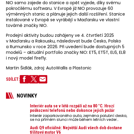
NIO samo zajede do stanice a opět vyjede, díky svému
pokročilému softwaru. V Evropě již NIO provozuje 60
výměnných stanic a plánuje jejich další rozšíření. Stanice
instalované v Evropě se vyrábějí v Maďarsku ve vlastní
továrně značky NIO.
Prodejní aktivity budou zahájeny ve 4. čtvrtletí 2025
v Maďarsku a Rakousku, následovat bude Česko, Polsko
a Rumunsko v roce 2026. Při uvedení bude dostupných 5
modelů – aktuální portfolio značky NIO: ET5, ET5T, EL6, EL8
i nový model firefly.
Martin Šidlák, zdroj: AutoWallis a Plastonic
SDÍLET:
NOVINKY
Interiér auta se v létě rozpálí až na 80 °C. Hrozí
poškození telefonů nebo dokonce jejich požár
Interiér zaparkovaného auta, zejména palubní deska,
se na přímém slunci může během letních veder
rozpálit až na 80 °C. Takové teploty představují
nebezpečí pro odložené mobilní telefony, powerbanky
Audi Q9 oficiálně: Největší Audi všech dob dostane
nebo notebooky. Můžou urychlit stárnutí baterií,
třílitový motor V6