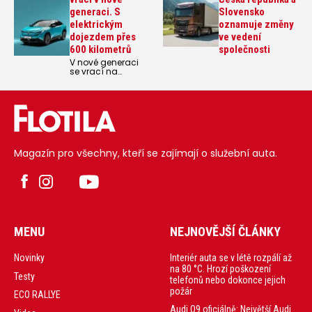
generaci. S
Slovensko
elektrickým
oznamuje změny
dojezdem přes
ve vedení
600 kilometrů
společnosti
V nové generaci
se vrací na
evropský trh
elektromobil
Nissan Leaf.
Slibuje atraktivní
alternativu pro
kupující vozů s
vnitřním
spalovacím
Magazín pro všechny, kteří se zajímají o služební auta.
motorem (ICE)
díky výrazně
zvýšenému
maximálnímu
dojezdu (až 604
km), vylepšeným
rychlostem
nabíjení (až 417
km za 30 minut)
MENU
NEJNOVĚJŠÍ ČLÁNKY
Interiér auta se v létě rozpálí až
Novinky
na 80 °C. Hrozí poškození
Testy
telefonů nebo dokonce jejich
požár
ECO RALLYE
Audi Q9 oficiálně: Největší Audi