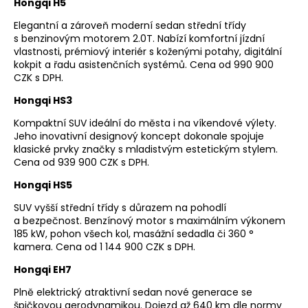
Hongqi H5
Elegantní a zároveň moderní sedan střední třídy
s benzinovým motorem 2.0T. Nabízí komfortní jízdní
vlastnosti, prémiový interiér s koženými potahy, digitální
kokpit a řadu asistenčních systémů. Cena od 990 900
CZK s DPH.
Hongqi HS3
Kompaktní SUV ideální do města i na víkendové výlety.
Jeho inovativní designový koncept dokonale spojuje
klasické prvky značky s mladistvým estetickým stylem.
Cena od 939 900 CZK s DPH.
Hongqi HS5
SUV vyšší střední třídy s důrazem na pohodlí
a bezpečnost. Benzínový motor s maximálním výkonem
185 kW, pohon všech kol, masážní sedadla či 360 °
kamera. Cena od 1 144 900 CZK s DPH.
Hongqi EH7
Plně elektrický atraktivní sedan nové generace se
špičkovou aerodynamikou. Dojezd až 640 km dle normy