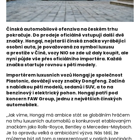
Čínská automobilové ofenziva na českém trhu
pokračuje. Do prodeje oficiálně vstupují další dvě
značky. Hongqi, nejstarší čínská značka vyrábějící
osobní auta, je považovaná za symbol luxusu
a prestiže v Číně, vozy NIO se zde už daly koupit, ale
nyní půjde vše přes oficiálního importéra. Každá
značka startuje rovnou s pěti modely.
Importérem luxusních vozů Hongqi je společnost
Plastonic, dovážejí vozy značky Dongfeng. Začíná
s nabídkou pěti modelů, sedanů i SUV, a to na
benzínový i elektrický pohon. Hongqi patří pod
koncern FAW Group, jednu z největších čínských
automobilek.
„Jak víme, Hongqi má ambice stát se globálním hráčem
na trhu luxusních automobilů a konkurovat etablovaným
značkám jako Rolls-Royce, Bentley a Mercedes-Maybach.
Je to opravdu velká a ambiciózní výzva. Nás těší, že
můžeme být při tom a reprezentovat v našich končinách