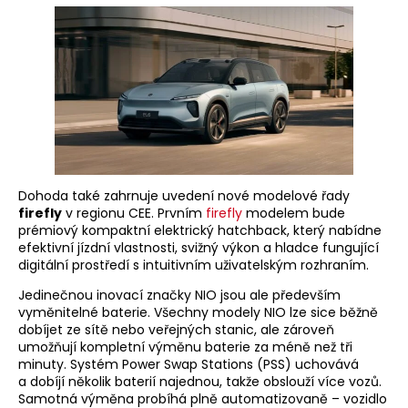
Dohoda také zahrnuje uvedení nové modelové řady
firefly
v regionu CEE. Prvním
firefly
modelem bude
prémiový kompaktní elektrický hatchback, který nabídne
efektivní jízdní vlastnosti, svižný výkon a hladce fungující
digitální prostředí s intuitivním uživatelským rozhraním.
Jedinečnou inovací značky NIO jsou ale především
vyměnitelné baterie. Všechny modely NIO lze sice běžně
dobíjet ze sítě nebo veřejných stanic, ale zároveň
umožňují kompletní výměnu baterie za méně než tři
minuty. Systém Power Swap Stations (PSS) uchovává
a dobíjí několik baterií najednou, takže obslouží více vozů.
Samotná výměna probíhá plně automatizovaně – vozidlo