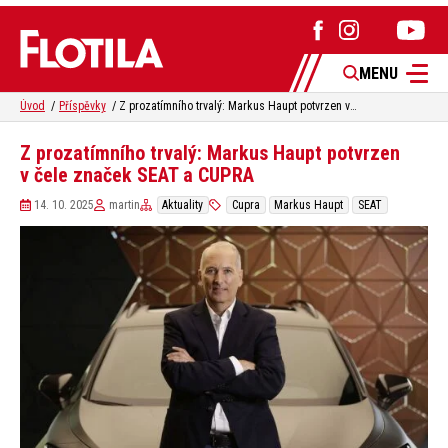
MENU
Úvod
Příspěvky
Z prozatímního trvalý: Markus Haupt potvrzen v čele značek SEAT a CUPRA
Z prozatímního trvalý: Markus Haupt potvrzen
v čele značek SEAT a CUPRA
14. 10. 2025
martin
Aktuality
Cupra
Markus Haupt
SEAT