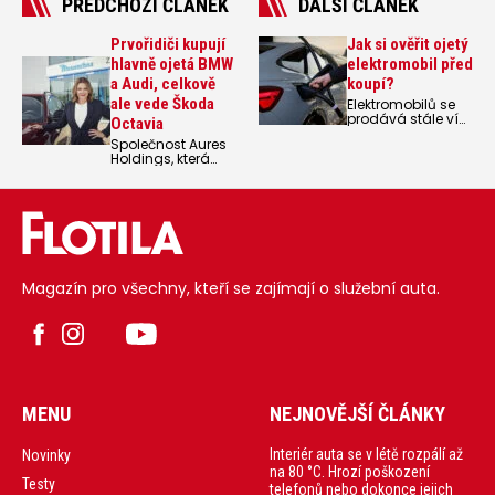
PŘEDCHOZÍ ČLÁNEK
DALŠÍ ČLÁNEK
Prvořidiči kupují
Jak si ověřit ojetý
hlavně ojetá BMW
elektromobil před
a Audi, celkově
koupí?
ale vede Škoda
Elektromobilů se
prodává stále víc
Octavia
a tím postupně na
Společnost Aures
trhu roste i
Holdings, která
nabídka těch
sdružuje sítě
ojetých. Jak si
prodejců ojetých
ověřit ojetý
aut AAA Auto a
elektromobil před
Mototechna, od
koupí, radí
poloviny roku 2024
Sdružení SOVA.
téměř
zdvojnásobila
počet mladých
Magazín pro všechny, kteří se zajímají o služební auta.
zákazníků, kteří si
pořizují své první
auto. Tito
prvořidiči dávají
stále častěji
přednost
sportovnějším
značkám, jako je
BMW nebo Audi,
MENU
NEJNOVĚJŠÍ ČLÁNKY
před tradiční
Škodou. Ta ale
dominuje v
Interiér auta se v létě rozpálí až
Novinky
celkových
na 80 °C. Hrozí poškození
prodejích.
Testy
telefonů nebo dokonce jejich