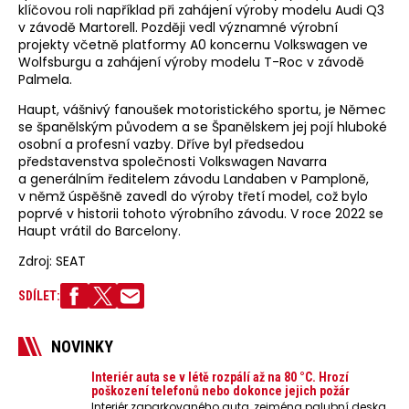
klíčovou roli například při zahájení výroby modelu Audi Q3
v závodě Martorell. Později vedl významné výrobní
projekty včetně platformy A0 koncernu Volkswagen ve
Wolfsburgu a zahájení výroby modelu T-Roc v závodě
Palmela.
Haupt, vášnivý fanoušek motoristického sportu, je Němec
se španělským původem a se Španělskem jej pojí hluboké
osobní a profesní vazby. Dříve byl předsedou
představenstva společnosti Volkswagen Navarra
a generálním ředitelem závodu Landaben v Pamploně,
v němž úspěšně zavedl do výroby třetí model, což bylo
poprvé v historii tohoto výrobního závodu. V roce 2022 se
Haupt vrátil do Barcelony.
Zdroj: SEAT
SDÍLET:
NOVINKY
Interiér auta se v létě rozpálí až na 80 °C. Hrozí
poškození telefonů nebo dokonce jejich požár
Interiér zaparkovaného auta, zejména palubní deska,