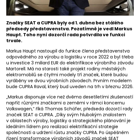
Značky SEAT a CUPRA byly od 1. dubna bez stálého
předsedy představenstva. Pozatímně je vedl Markus
Haupt. Toho nyní dozorčí rada potvrdila ve funkci
trvale.
Markus Haupt nastoupil do funkce člena představenstva
odpovědného za výrobu a logistiku v roce 2022 a byl třeba
u investice 3 miliard EUR do elektrifikace výrobního závodu
Martorell. Má na starosti také projekt rodiny městských
elektromobilů se čtyřmi modely tří značek, které budou
vyráběny ve dvou výrobních závodech. Prvním modelem
bude CUPRA Raval, který bud uveden na trh v březnu 2026.
„Markus disponuje více než dvěma desetiletími zkušeností
napříč různými značkami a zeměmi v rámci koncernu
Volkswagen,“ říká Thomas Schäfer, předseda dozorčí rady
značek SEAT a CUPRA. „Díky svým hlubokým znalostem
v oblastech výroby, logistiky a strategického plánování je
ideálním lídrem pro realizaci elektrifikační strategie
společnosti a udržení růstu značky CUPRA. Po úspěšném
řízení transformace výrobních závodů značek SEAT