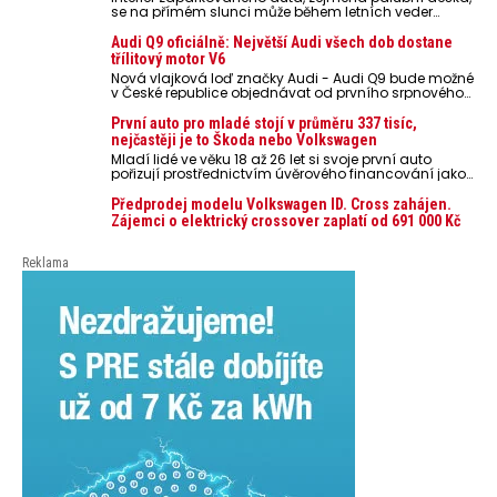
se na přímém slunci může během letních veder
rozpálit až na 80 °C. Takové teploty představují
nebezpečí pro odložené mobilní telefony, powerbanky
Audi Q9 oficiálně: Největší Audi všech dob dostane
nebo notebooky. Můžou urychlit stárnutí baterií,
třílitový motor V6
poškodit elektroniku a ve výjimečných případech i
Nová vlajková loď značky Audi - Audi Q9 bude možné
zvýšit riziko požáru.
v České republice objednávat od prvního srpnového
týdne 2026, kde budou oznámeny také české ceny.
První auto pro mladé stojí v průměru 337 tisíc,
nejčastěji je to Škoda nebo Volkswagen
Mladí lidé ve věku 18 až 26 let si svoje první auto
pořizují prostřednictvím úvěrového financování jako
ojeté. Je to tak u 93,3 % lidí, jen 6,7 % si pořídí nové
auto. Průměrná pořizovací cena vozu dosahuje 337
Předprodej modelu Volkswagen ID. Cross zahájen.
tisíc korun a průměrná financovaná částka
Zájemci o elektrický crossover zaplatí od 691 000 Kč
přesahuje 251 tisíc korun. Vyplývá to z dat Leasingu
České spořitelny za posledních 10 let (2016–2026).
Reklama