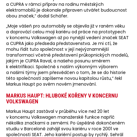
a CUPRA v rámci příprav na rodinu městských
elektromobilů je dokonale připraven utvářet budoucnost
obou značek,“ dodal Schäfer.
„Moje vášeň pro automobily se objevila již v raném věku
a doprovází celou moji kariéru od práce na prototypech
v koncernu Volkswagen až po nynější vedení značek SEAT
a CUPRA jako předseda představenstva. Je mi ctí, že
mohu řídit tuto společnost v její nejvýznamnější
transformaci včetně představení průkopnických modelů,
jakým je CUPRA Raval, a našeho posunu směrem
k elektrifikaci. Společně s naším výkonným výborem
a našimi týmy jsem přesvědčen o tom, že se do historie
této společnosti zapíšeme novou kapitolou růstu,“ řekl
Markus Haupt po svém novém jmenování.
MARKUS HAUPT: HLUBOKÉ KOŘENY V KONCERNU
VOLKSWAGEN
Markus Haupt zastával v průběhu více než 20 let
v koncernu Volkswagen manažerské funkce napříč
několika značkami a zeměmi. Po úspěšně dokončeném
studiu v Barceloně zahájil svou kariéru v roce 2001 ve
společnosti SEAT. Jeho kariérní postup by rychlý. Sehrál