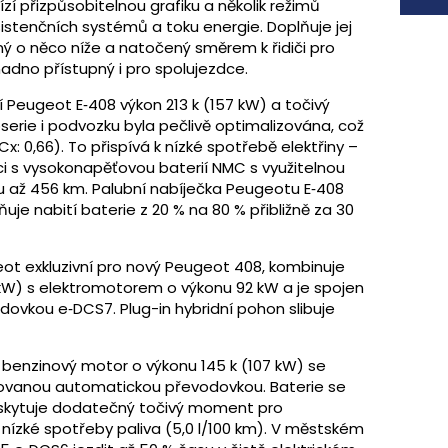
abízí přizpůsobitelnou grafiku a několik režimů
istenčních systémů a toku energie. Doplňuje jej
ěný o něco níže a natočený směrem k řidiči pro
adno přístupný i pro spolujezdce.
 Peugeot E‑408 výkon 213 k (157 kW) a točivý
rie i podvozku byla pečlivě optimalizována, což
x: 0,66). To přispívá k nízké spotřebě elektřiny –
i s vysokonapěťovou baterií NMC s využitelnou
 až 456 km. Palubní nabíječka Peugeotu E‑408
je nabití baterie z 20 % na 80 % přibližně za 30
eot exkluzivní pro nový Peugeot 408, kombinuje
 kW) s elektromotorem o výkonu 92 kW a je spojen
vkou e‑DCS7. Plug-in hybridní pohon slibuje
í benzinový motor o výkonu 145 k (107 kW) se
kovanou automatickou převodovkou. Baterie se
oskytuje dodatečný točivý moment pro
nízké spotřeby paliva (5,0 l/100 km). V městském