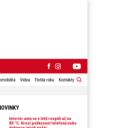
omobilita
Videa
Flotila roku
Kontakty
NOVINKY
Interiér auta se v létě rozpálí až na
80 °C. Hrozí poškození telefonů nebo
dokonce jejich požár