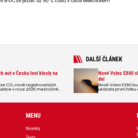
 e‑DCS6 jezdit až 50 % času v čistě elektrickém
DALŠÍ ČLÁNEK
 aut v Česku loni klesly na
Nové Volvo EX60 sl
dní
e CO₂ nově registrovaných
Nové Volvo EX60 bu
ublice v roce 2025 meziročně
ukázala první fotku 
8 g/km. Z dvacítky
Prémiový elektrický 
nejnižší emise Toyota.
MENU
Novinky
Testy