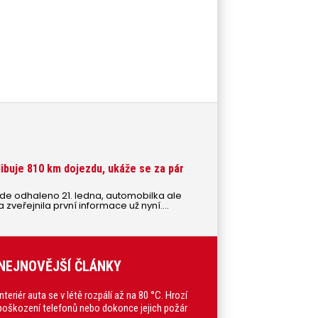
ibuje 810 km dojezdu, ukáže se za pár
de odhaleno 21. ledna, automobilka ale
a zveřejnila první informace už nyní.
model slibuje nejdelší dojezd ve své třídě.
NEJNOVĚJŠÍ ČLÁNKY
Interiér auta se v létě rozpálí až na 80 °C. Hrozí
poškození telefonů nebo dokonce jejich požár