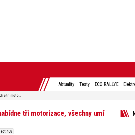
Aktuality
Testy
ECO RALLYE
Elektr
Nový Peugeot 408 odhalen, nabídne tři motorizace, všechny umí jezdit na elektřinu
abídne tři motorizace, všechny umí
eot 408