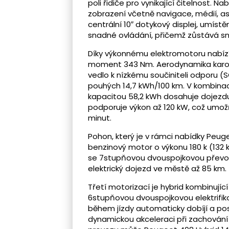
poli řidiče pro vynikající čitelnost. N
zobrazení včetně navigace, médií, as
centrální 10″ dotykový displej, umíst
snadné ovládání, přičemž zůstává sn
Díky výkonnému elektromotoru nabízí
moment 343 Nm. Aerodynamika karose
vedlo k nízkému součiniteli odporu (SC
pouhých 14,7 kWh/100 km. V kombinac
kapacitou 58,2 kWh dosahuje dojezdu
podporuje výkon až 120 kW, což umožňu
minut.
Pohon, který je v rámci nabídky Peug
benzinový motor o výkonu 180 k (132
se 7stupňovou dvouspojkovou převodo
elektrický dojezd ve městě až 85 km.
Třetí motorizací je hybrid kombinujíc
6stupňovou dvouspojkovou elektrifi
během jízdy automaticky dobíjí a p
dynamickou akceleraci při zachování 