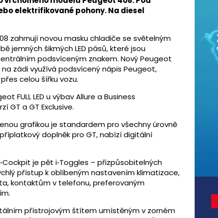
o vrcholného modelu Peugeot 408. Pod
ebo elektrifikované pohony. Na diesel
8 zahrnují novou masku chladiče se světelným
ě jemných šikmých LED pásů, které jsou
 centrálním podsvíceným znakem. Nový Peugeot
 na zádi využívá podsvícený nápis Peugeot,
přes celou šířku vozu.
eot FULL LED u výbav Allure a Business
zí GT a GT Exclusive.
epšenou grafikou je standardem pro všechny úrovně
příplatkový doplněk pro GT, nabízí digitální
Cockpit je pět i‑Toggles – přizpůsobitelných
ychlý přístup k oblíbeným nastavením klimatizace,
ta, kontaktům v telefonu, preferovaným
ím.
itálním přístrojovým štítem umístěným v zorném