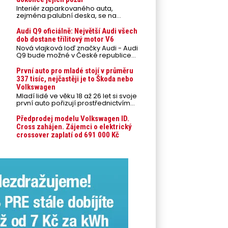
Interiér zaparkovaného auta,
zejména palubní deska, se na
přímém slunci může během letních
veder rozpálit až na 80 °C. Takové
Audi Q9 oficiálně: Největší Audi všech
teploty představují nebezpečí pro
dob dostane třílitový motor V6
odložené mobilní telefony,
Nová vlajková loď značky Audi - Audi
powerbanky nebo notebooky. Můžou
Q9 bude možné v České republice
urychlit stárnutí baterií, poškodit
objednávat od prvního srpnového
elektroniku a ve výjimečných
týdne 2026, kde budou oznámeny
První auto pro mladé stojí v průměru
případech i zvýšit riziko požáru.
také české ceny.
337 tisíc, nejčastěji je to Škoda nebo
Volkswagen
Mladí lidé ve věku 18 až 26 let si svoje
první auto pořizují prostřednictvím
úvěrového financování jako ojeté. Je
to tak u 93,3 % lidí, jen 6,7 % si pořídí
Předprodej modelu Volkswagen ID.
nové auto. Průměrná pořizovací
Cross zahájen. Zájemci o elektrický
cena vozu dosahuje 337 tisíc korun a
crossover zaplatí od 691 000 Kč
průměrná financovaná částka
přesahuje 251 tisíc korun. Vyplývá to z
dat Leasingu České spořitelny za
posledních 10 let (2016–2026).