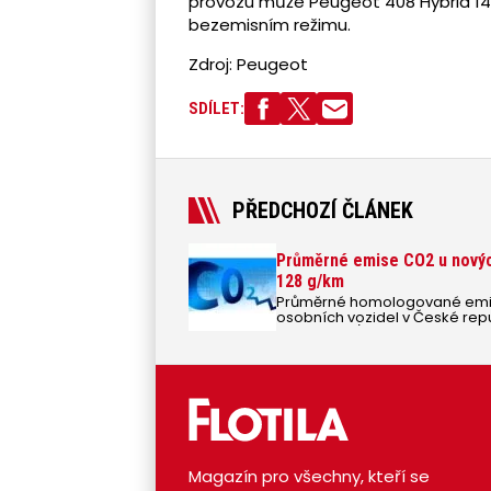
provozu může Peugeot 408 Hybrid 145
bezemisním režimu.
Zdroj: Peugeot
SDÍLET:
PŘEDCHOZÍ ČLÁNEK
Průměrné emise CO2 u nových
128 g/km
Průměrné homologované emis
osobních vozidel v České rep
klesly o 5 g/km na hodnotu 12
nejprodávanějších značek má 
Magazín pro všechny, kteří se