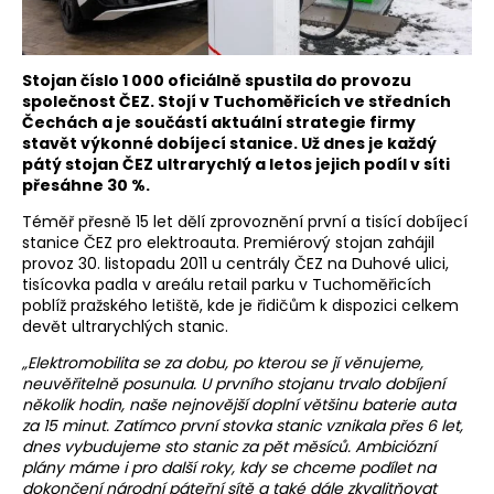
Stojan číslo 1 000 oficiálně spustila do provozu
společnost ČEZ. Stojí v Tuchoměřicích ve středních
Čechách a je součástí aktuální strategie firmy
stavět výkonné dobíjecí stanice. Už dnes je každý
pátý stojan ČEZ ultrarychlý a letos jejich podíl v síti
přesáhne 30 %.
Téměř přesně 15 let dělí zprovoznění první a tisící dobíjecí
stanice ČEZ pro elektroauta. Premiérový stojan zahájil
provoz 30. listopadu 2011 u centrály ČEZ na Duhové ulici,
tisícovka padla v areálu retail parku v Tuchoměřicích
poblíž pražského letiště, kde je řidičům k dispozici celkem
devět ultrarychlých stanic.
„Elektromobilita se za dobu, po kterou se jí věnujeme,
neuvěřitelně posunula. U prvního stojanu trvalo dobíjení
několik hodin, naše nejnovější doplní většinu baterie auta
za 15 minut. Zatímco první stovka stanic vznikala přes 6 let,
dnes vybudujeme sto stanic za pět měsíců. Ambiciózní
plány máme i pro další roky, kdy se chceme podílet na
dokončení národní páteřní sítě a také dále zkvalitňovat