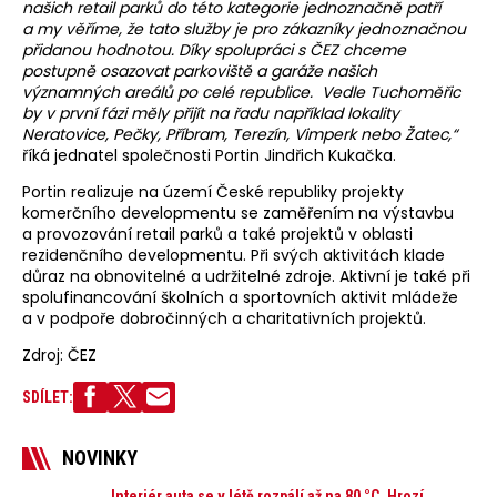
našich retail parků do této kategorie jednoznačně patří
a my věříme, že tato služby je pro zákazníky jednoznačnou
přidanou hodnotou. Díky spolupráci s ČEZ chceme
postupně osazovat parkoviště a garáže našich
významných areálů po celé republice. Vedle Tuchoměřic
by v první fázi měly přijít na řadu například lokality
Neratovice, Pečky, Příbram, Terezín, Vimperk nebo Žatec,“
říká jednatel společnosti Portin Jindřich Kukačka.
Portin realizuje na území České republiky projekty
komerčního developmentu se zaměřením na výstavbu
a provozování retail parků a také projektů v oblasti
rezidenčního developmentu. Při svých aktivitách klade
důraz na obnovitelné a udržitelné zdroje. Aktivní je také při
spolufinancování školních a sportovních aktivit mládeže
a v podpoře dobročinných a charitativních projektů.
Zdroj: ČEZ
SDÍLET:
NOVINKY
Interiér auta se v létě rozpálí až na 80 °C. Hrozí