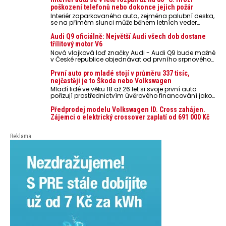
poškození telefonů nebo dokonce jejich požár
Interiér zaparkovaného auta, zejména palubní deska,
se na přímém slunci může během letních veder
rozpálit až na 80 °C. Takové teploty představují
nebezpečí pro odložené mobilní telefony, powerbanky
Audi Q9 oficiálně: Největší Audi všech dob dostane
nebo notebooky. Můžou urychlit stárnutí baterií,
třílitový motor V6
poškodit elektroniku a ve výjimečných případech i
Nová vlajková loď značky Audi - Audi Q9 bude možné
zvýšit riziko požáru.
v České republice objednávat od prvního srpnového
týdne 2026, kde budou oznámeny také české ceny.
První auto pro mladé stojí v průměru 337 tisíc,
nejčastěji je to Škoda nebo Volkswagen
Mladí lidé ve věku 18 až 26 let si svoje první auto
pořizují prostřednictvím úvěrového financování jako
ojeté. Je to tak u 93,3 % lidí, jen 6,7 % si pořídí nové
auto. Průměrná pořizovací cena vozu dosahuje 337
Předprodej modelu Volkswagen ID. Cross zahájen.
tisíc korun a průměrná financovaná částka
Zájemci o elektrický crossover zaplatí od 691 000 Kč
přesahuje 251 tisíc korun. Vyplývá to z dat Leasingu
České spořitelny za posledních 10 let (2016–2026).
Reklama