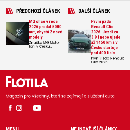
PŘEDCHOZÍ ČLÁNEK
DALŠÍ ČLÁNEK
MG chce v roce
První jízda
2026 prodat 5000
Renault Clio
aut, chystá 2 nové
2026: Jezdí za
modely
3,9 l nebo ujede
až 1450 km a v
Značka MG Motor
loni v Česku
Česku startuje
registrovala 4678
pod 400 tisíc
nových vozů, čímž
se dostala na 12.
První jízda Renault
místo na
Clio 2026:
tuzemském trhu, o
Zatímco člověk
jedno místo výš
má někdy pocit, že
než v roce 2024.
skoro všechny
Pro rok 2026 se
automobilky už
chce přiblížit
prodávají jenom
5tisícové hranici.
SUB a čím větší,
tím lepší, tak
Renault slaví
Magazín pro všechny, kteří se zajímají o služební auta.
dlouhodobě
největší úspěchy
s jedním ze svých
skoro nejmenších
aut, které
rozhodně není
SUV. Renault Clio
se právě začal
prodávat už
MENU
NEJNOVĚJŠÍ ČLÁNKY
v šesté generaci.