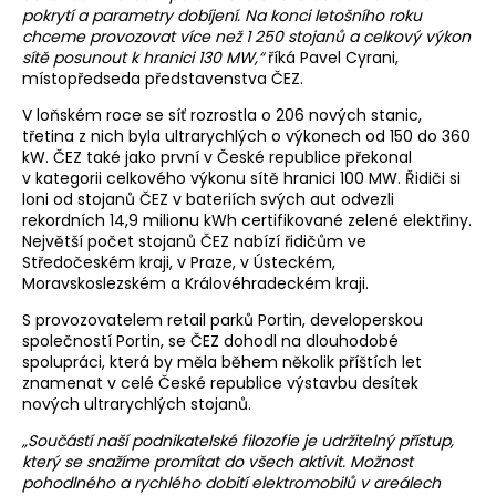
pokrytí a parametry dobíjení. Na konci letošního roku
chceme provozovat více než 1 250 stojanů a celkový výkon
sítě posunout k hranici 130 MW,“
říká Pavel Cyrani,
místopředseda představenstva ČEZ.
V loňském roce se síť rozrostla o 206 nových stanic,
třetina z nich byla ultrarychlých o výkonech od 150 do 360
kW. ČEZ také jako první v České republice překonal
v kategorii celkového výkonu sítě hranici 100 MW. Řidiči si
loni od stojanů ČEZ v bateriích svých aut odvezli
rekordních 14,9 milionu kWh certifikované zelené elektřiny.
Největší počet stojanů ČEZ nabízí řidičům ve
Středočeském kraji, v Praze, v Ústeckém,
Moravskoslezském a Královéhradeckém kraji.
S provozovatelem retail parků Portin, developerskou
společností Portin, se ČEZ dohodl na dlouhodobé
spolupráci, která by měla během několik příštích let
znamenat v celé České republice výstavbu desítek
nových ultrarychlých stojanů.
„Součástí naší podnikatelské filozofie je udržitelný přístup,
který se snažíme promítat do všech aktivit. Možnost
pohodlného a rychlého dobití elektromobilů v areálech