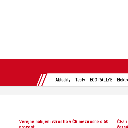
Aktuality
Testy
ECO RALLYE
Elektr
Veřejné nabíjení vzrostlo v ČR meziročně o 50
ČEZ i
procent
čerpá