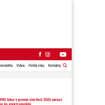
omobilita
Videa
Flotila roku
Kontakty
 PRE hlásí v prvním čtvrtletí 2025 nárůst
ní do elektromobilů