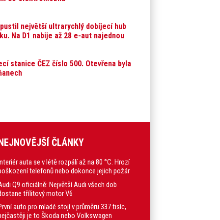
pustil největší ultrarychlý dobíjecí hub
ku. Na D1 nabije až 28 e-aut najednou
ecí stanice ČEZ číslo 500. Otevřena byla
ňanech
NEJNOVĚJŠÍ ČLÁNKY
Interiér auta se v létě rozpálí až na 80 °C. Hrozí
poškození telefonů nebo dokonce jejich požár
Audi Q9 oficiálně: Největší Audi všech dob
dostane třílitový motor V6
První auto pro mladé stojí v průměru 337 tisíc,
nejčastěji je to Škoda nebo Volkswagen