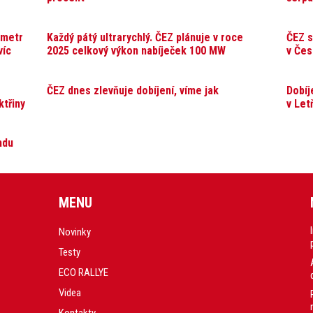
ometr
Každý pátý ultrarychlý. ČEZ plánuje v roce
ČEZ s
víc
2025 celkový výkon nabíječek 100 MW
v Čes
ČEZ dnes zlevňuje dobíjení, víme jak
Dobíj
ktřiny
v Let
ndu
MENU
Novinky
Testy
ECO RALLYE
Videa
Kontakty