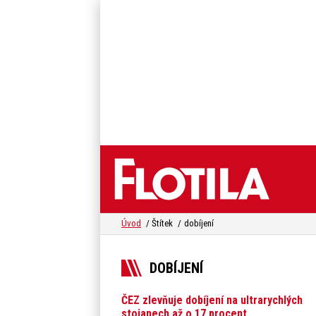
Úvod
Štítek
dobíjení
DOBÍJENÍ
ČEZ zlevňuje dobíjení na ultrarychlých
stojanech až o 17 procent