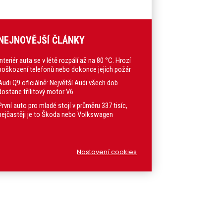
NEJNOVĚJŠÍ ČLÁNKY
Interiér auta se v létě rozpálí až na 80 °C. Hrozí
poškození telefonů nebo dokonce jejich požár
Audi Q9 oficiálně: Největší Audi všech dob
dostane třílitový motor V6
První auto pro mladé stojí v průměru 337 tisíc,
nejčastěji je to Škoda nebo Volkswagen
Nastavení cookies