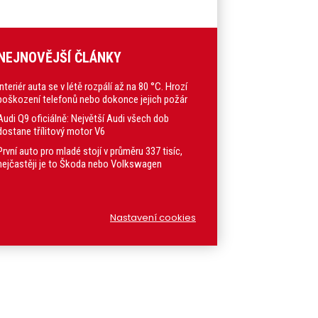
NEJNOVĚJŠÍ ČLÁNKY
Interiér auta se v létě rozpálí až na 80 °C. Hrozí
poškození telefonů nebo dokonce jejich požár
Audi Q9 oficiálně: Největší Audi všech dob
dostane třílitový motor V6
První auto pro mladé stojí v průměru 337 tisíc,
nejčastěji je to Škoda nebo Volkswagen
Nastavení cookies