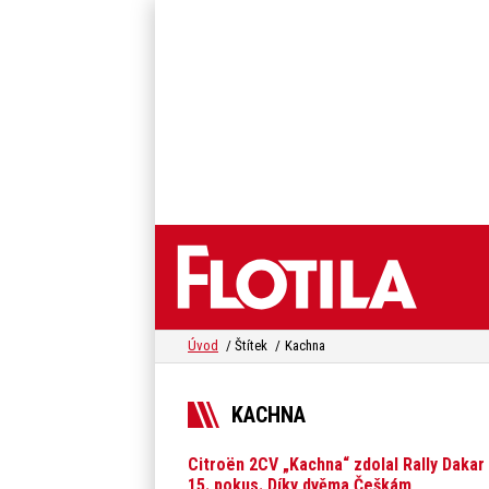
Úvod
Štítek
Kachna
KACHNA
Citroën 2CV „Kachna“ zdolal Rally Dakar
15. pokus. Díky dvěma Češkám