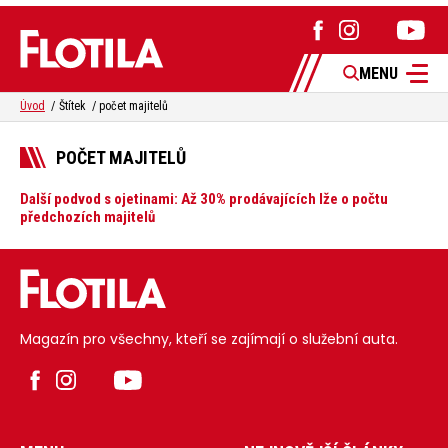
MENU
Úvod
Štítek
počet majitelů
POČET MAJITELŮ
Další podvod s ojetinami: Až 30% prodávajících lže o počtu
předchozích majitelů
Magazín pro všechny, kteří se zajímají o služební auta.