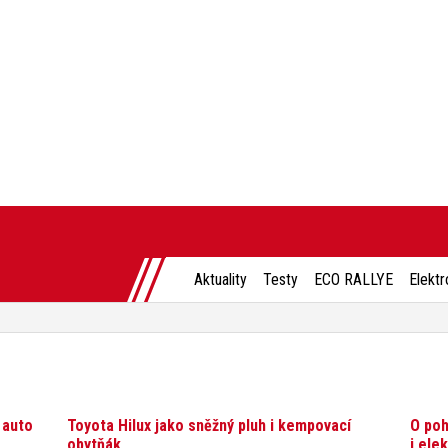
Aktuality
Testy
ECO RALLYE
Elektr
 auto
Toyota Hilux jako sněžný pluh i kempovací
O poh
obytňák
i ele