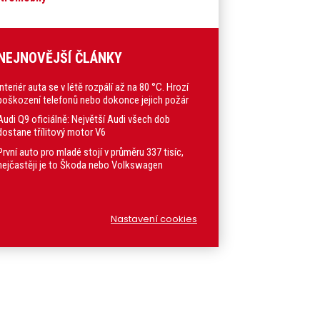
NEJNOVĚJŠÍ ČLÁNKY
Interiér auta se v létě rozpálí až na 80 °C. Hrozí
poškození telefonů nebo dokonce jejich požár
Audi Q9 oficiálně: Největší Audi všech dob
dostane třílitový motor V6
První auto pro mladé stojí v průměru 337 tisíc,
nejčastěji je to Škoda nebo Volkswagen
Nastavení cookies