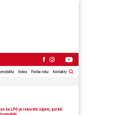
omobilita
Videa
Flotila roku
Kontakty
on na LPG je rekordní zájem, poráží
ktromobily