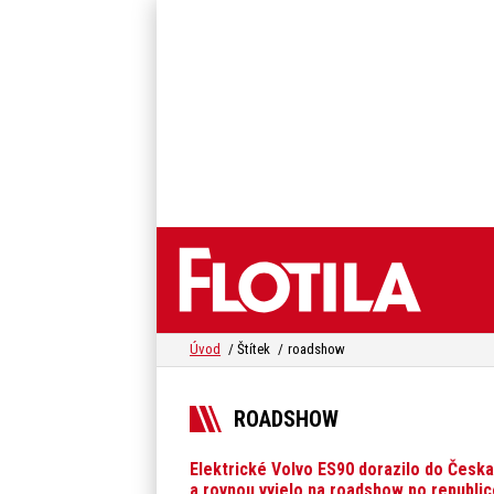
Úvod
Štítek
roadshow
ROADSHOW
Elektrické Volvo ES90 dorazilo do Česka
a rovnou vyjelo na roadshow po republic