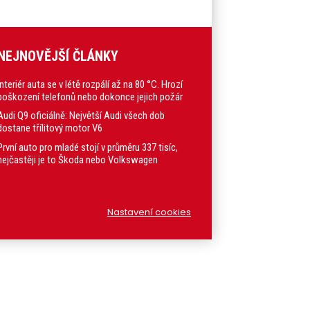
NEJNOVĚJŠÍ ČLÁNKY
Interiér auta se v létě rozpálí až na 80 °C. Hrozí
poškození telefonů nebo dokonce jejich požár
Audi Q9 oficiálně: Největší Audi všech dob
dostane třílitový motor V6
První auto pro mladé stojí v průměru 337 tisíc,
nejčastěji je to Škoda nebo Volkswagen
Nastavení cookies