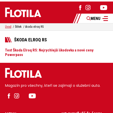
MENU
Úvod
Štítek
škoda elroq RS
ŠKODA ELROQ RS
Test Škoda Elroq RS: Nejrychlejší škodovka a nové ceny
Powerpass
Magazín pro všechny, kteří se zajímají o služební auta.