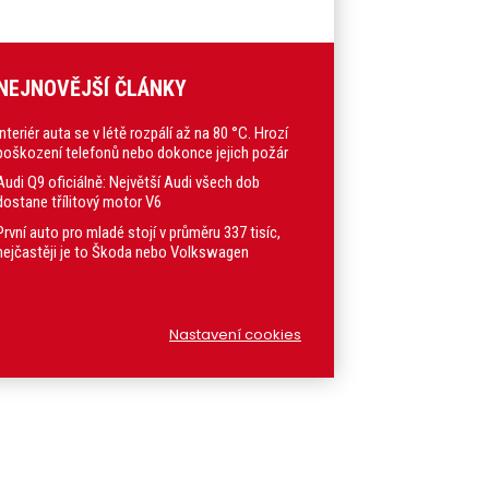
NEJNOVĚJŠÍ ČLÁNKY
Interiér auta se v létě rozpálí až na 80 °C. Hrozí
poškození telefonů nebo dokonce jejich požár
Audi Q9 oficiálně: Největší Audi všech dob
dostane třílitový motor V6
První auto pro mladé stojí v průměru 337 tisíc,
nejčastěji je to Škoda nebo Volkswagen
Nastavení cookies