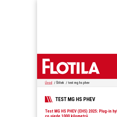
Úvod
Štítek
test mg hs phev
TEST MG HS PHEV
Test MG HS PHEV (EHS) 2025: Plug-in hyb
co ujede 1000 kilometrů