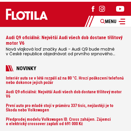
MENU
Audi Q9 oficiálně: Největší Audi všech dob dostane třílitový
motor V6
Nová vlajková loď značky Audi - Audi Q9 bude možné
v České republice objednávat od prvního srpnového
týdne 2026, kde budou oznámeny také české ceny.
NOVINKY
Interiér auta se v létě rozpálí až na 80 °C. Hrozí poškození telefonů
nebo dokonce jejich požár
Audi Q9 oficiálně: Největší Audi všech dob dostane třílitový motor
V6
První auto pro mladé stojí v průměru 337 tisíc, nejčastěji je to
Škoda nebo Volkswagen
Předprodej modelu Volkswagen ID. Cross zahájen. Zájemci
o elektrický crossover zaplatí od 691 000 Kč