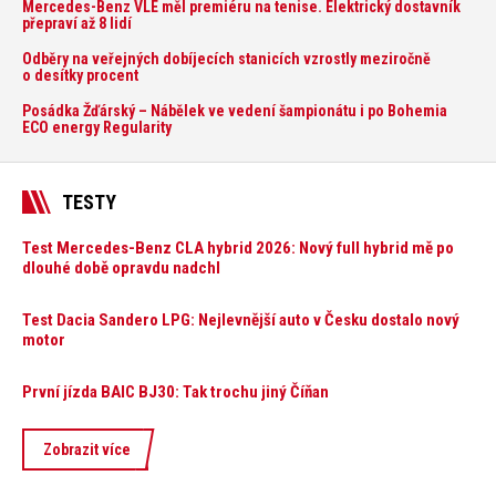
Mercedes-Benz VLE měl premiéru na tenise. Elektrický dostavník
přepraví až 8 lidí
Odběry na veřejných dobíjecích stanicích vzrostly meziročně
o desítky procent
Posádka Žďárský – Nábělek ve vedení šampionátu i po Bohemia
ECO energy Regularity
TESTY
Test Mercedes-Benz CLA hybrid 2026: Nový full hybrid mě po
dlouhé době opravdu nadchl
Test Dacia Sandero LPG: Nejlevnější auto v Česku dostalo nový
motor
První jízda BAIC BJ30: Tak trochu jiný Číňan
Zobrazit více