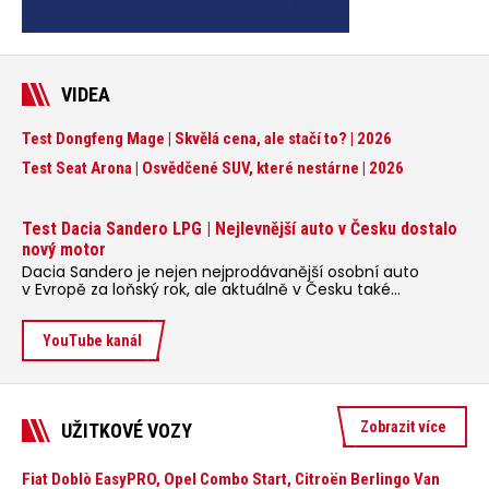
VIDEA
Test Dongfeng Mage | Skvělá cena, ale stačí to? | 2026
Test Seat Arona | Osvědčené SUV, které nestárne | 2026
Test Dacia Sandero LPG | Nejlevnější auto v Česku dostalo
nový motor
Dacia Sandero je nejen nejprodávanější osobní auto
v Evropě za loňský rok, ale aktuálně v Česku také
nejlevnější plnohodnotný vůz, který si můžete koupit.
Dacia se také jako jedna z posledních značek nevzdala
pohonu na LPG a vyvíjí v tomto směru i novinky, z nichž
YouTube kanál
jednu jsme vyzkoušeli právě v modelu Sandero.
Zobrazit více
UŽITKOVÉ VOZY
Fiat Doblò EasyPRO, Opel Combo Start, Citroën Berlingo Van