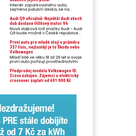
Interiér zaparkovaného auta,
zejména palubní deska, se na
přímém slunci může během letních
veder rozpálit až na 80 °C. Takové
Audi Q9 oficiálně: Největší Audi všech
teploty představují nebezpečí pro
dob dostane třílitový motor V6
odložené mobilní telefony,
Nová vlajková loď značky Audi - Audi
powerbanky nebo notebooky. Můžou
Q9 bude možné v České republice
urychlit stárnutí baterií, poškodit
objednávat od prvního srpnového
elektroniku a ve výjimečných
týdne 2026, kde budou oznámeny
První auto pro mladé stojí v průměru
případech i zvýšit riziko požáru.
také české ceny.
337 tisíc, nejčastěji je to Škoda nebo
Volkswagen
Mladí lidé ve věku 18 až 26 let si svoje
první auto pořizují prostřednictvím
úvěrového financování jako ojeté. Je
to tak u 93,3 % lidí, jen 6,7 % si pořídí
Předprodej modelu Volkswagen ID.
nové auto. Průměrná pořizovací
Cross zahájen. Zájemci o elektrický
cena vozu dosahuje 337 tisíc korun a
crossover zaplatí od 691 000 Kč
průměrná financovaná částka
přesahuje 251 tisíc korun. Vyplývá to z
dat Leasingu České spořitelny za
posledních 10 let (2016–2026).