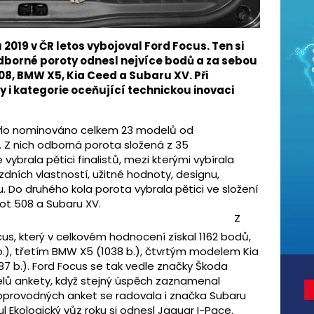
 2019 v ČR letos vybojoval Ford Focus. Ten si
dborné poroty odnesl nejvíce bodů a za sebou
08, BMW X5, Kia Ceed a Subaru XV. Při
 i kategorie oceňující technickou inovaci
ylo nominováno celkem 23 modelů od
 Z nich odborná porota složená z 35
vybrala pětici finalistů, mezi kterými vybírala
zdních vlastností, užitné hodnoty, designu,
. Do druhého kola porota vybrala pětici ve složení
ot 508 a Subaru XV.
Z
us, který v celkovém hodnocení získal 1162 bodů,
), třetím BMW X5 (1038 b.), čtvrtým modelem Kia
7 b.). Ford Focus se tak vedle značky Škoda
lů ankety, když stejný úspěch zaznamenal
i doprovodných anket se radovala i značka Subaru
l Ekologický vůz roku si odnesl Jaguar I-Pace.