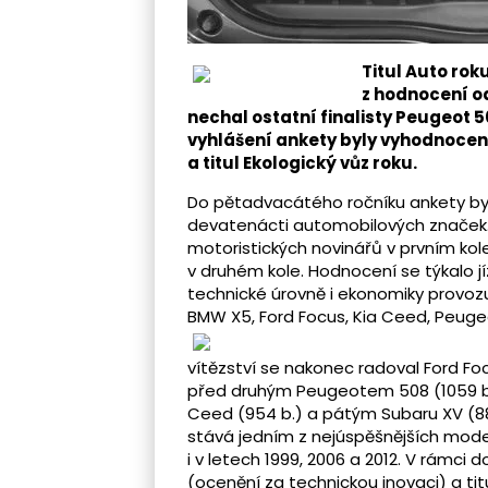
Titul Auto roku
z hodnocení o
nechal ostatní finalisty Peugeot 5
vyhlášení ankety byly vyhodnoceny
a titul Ekologický vůz roku.
Do pětadvacátého ročníku ankety b
devatenácti automobilových značek.
motoristických novinářů v prvním kole 
v druhém kole. Hodnocení se týkalo jí
technické úrovně i ekonomiky provozu
BMW X5, Ford Focus, Kia Ceed, Peuge
vítězství se nakonec radoval Ford Foc
před druhým Peugeotem 508 (1059 b.
Ceed (954 b.) a pátým Subaru XV (88
stává jedním z nejúspěšnějších mode
i v letech 1999, 2006 a 2012. V rámc
(ocenění za technickou inovaci) a titu