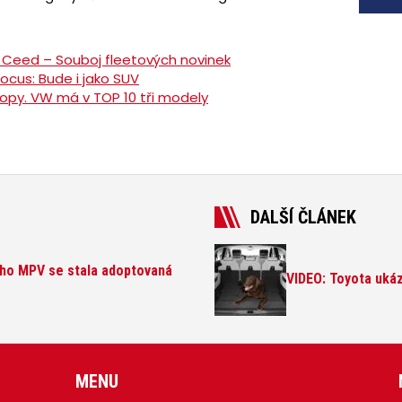
 Ceed – Souboj fleetových novinek
Focus: Bude i jako SUV
ropy. VW má v TOP 10 tři modely
DALŠÍ ČLÁNEK
kého MPV se stala adoptovaná
VIDEO: Toyota ukáza
MENU