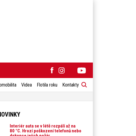
omobilita
Videa
Flotila roku
Kontakty
NOVINKY
Interiér auta se v létě rozpálí až na
80 °C. Hrozí poškození telefonů nebo
dokonce jejich požár