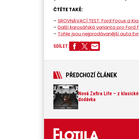
ČTĚTE TAKÉ:
–
SROVNÁVACÍ TEST: Ford Focus a Kia
–
Další karosářská varianta pro Ford 
–
Tohle jsou nejprodávanější auta Ev
SDÍLET:
PŘEDCHOZÍ ČLÁNEK
Nová Zafira Life – z klasic
dodávka