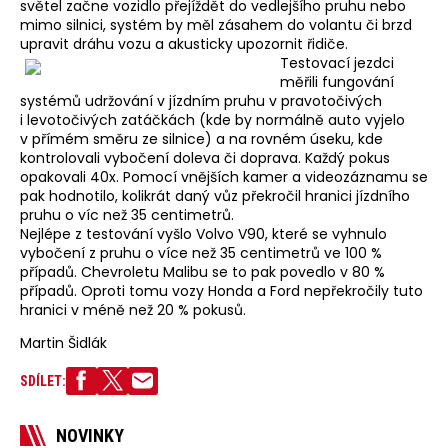
světel začne vozidlo přejíždět do vedlejšího pruhu nebo
mimo silnici, systém by měl zásahem do volantu či brzd
upravit dráhu vozu a akusticky upozornit řidiče.
Testovací jezdci
měřili fungování
systémů udržování v jízdním pruhu v pravotočivých
i levotočivých zatáčkách (kde by normálně auto vyjelo
v přímém směru ze silnice) a na rovném úseku, kde
kontrolovali vybočení doleva či doprava. Každý pokus
opakovali 40x. Pomocí vnějších kamer a videozáznamu se
pak hodnotilo, kolikrát daný vůz překročil hranici jízdního
pruhu o víc než 35 centimetrů.
Nejlépe z testování vyšlo Volvo V90, které se vyhnulo
vybočení z pruhu o více než 35 centimetrů ve 100 %
případů. Chevroletu Malibu se to pak povedlo v 80 %
případů. Oproti tomu vozy Honda a Ford nepřekročily tuto
hranici v méně než 20 % pokusů.
Martin Šidlák
SDÍLET:
NOVINKY