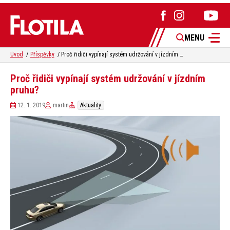
MENU
Úvod
Příspěvky
Proč řidiči vypínají systém udržování v jízdním pruhu?
Proč řidiči vypínají systém udržování v jízdním
pruhu?
12. 1. 2019
martin
Aktuality