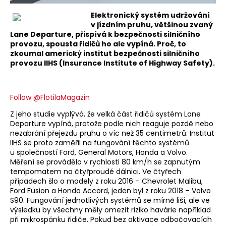
Elektronický systém udržování
v jízdním pruhu, většinou zvaný
Lane Departure, přispívá k bezpečnosti silničního
provozu, spousta řidičů ho ale vypíná. Proč, to
zkoumal americký institut bezpečnosti silničního
provozu IIHS (Insurance Institute of Highway Safety).
Follow @FlotilaMagazin
Z jeho studie vyplývá, že velká část řidičů systém Lane
Departure vypíná, protože podle nich reaguje pozdě nebo
nezabrání přejezdu pruhu o víc než 35 centimetrů. Institut
IIHS se proto zaměřil na fungování těchto systémů
u společností Ford, General Motors, Honda a Volvo.
Měření se provádělo v rychlosti 80 km/h se zapnutým
tempomatem na čtyřproudé dálnici. Ve čtyřech
případech šlo o modely z roku 2016 – Chevrolet Malibu,
Ford Fusion a Honda Accord, jeden byl z roku 2018 – Volvo
S90. Fungování jednotlivých systémů se mírně liší, ale ve
výsledku by všechny měly omezit riziko havárie například
při mikrospánku řidiče. Pokud bez aktivace odbočovacích