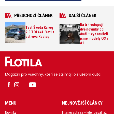
PŘEDCHOZÍ ČLÁNEK
DALŠÍ ČLÁNEK
Na trh vstupují
Test Škoda Karoq
dvě novinky od
2.0 TDI 4x4: Yeti z
Audi – vyzkoušeli
ostrova Kodiaq
jsme modely Q3 a
A1
Magazín pro všechny, kteří se zajímají o služební auta.
MENU
NEJNOVĚJŠÍ ČLÁNKY
Interiér auta se v létě rozpálí až
Novinky