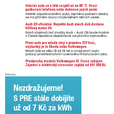
Interiér auta se v létě rozpálí až na 80 °C. Hrozí
poškození telefonů nebo dokonce jejich požár
Interiér zaparkovaného auta, zejména palubní deska,
se na přímém slunci může během letních veder
rozpálit až na 80 °C. Takové teploty představují
nebezpečí pro odložené mobilní telefony, powerbanky
Audi Q9 oficiálně: Největší Audi všech dob dostane
nebo notebooky. Můžou urychlit stárnutí baterií,
třílitový motor V6
poškodit elektroniku a ve výjimečných případech i
Nová vlajková loď značky Audi - Audi Q9 bude možné
zvýšit riziko požáru.
v České republice objednávat od prvního srpnového
týdne 2026, kde budou oznámeny také české ceny.
První auto pro mladé stojí v průměru 337 tisíc,
nejčastěji je to Škoda nebo Volkswagen
Mladí lidé ve věku 18 až 26 let si svoje první auto
pořizují prostřednictvím úvěrového financování jako
ojeté. Je to tak u 93,3 % lidí, jen 6,7 % si pořídí nové
auto. Průměrná pořizovací cena vozu dosahuje 337
Předprodej modelu Volkswagen ID. Cross zahájen.
tisíc korun a průměrná financovaná částka
Zájemci o elektrický crossover zaplatí od 691 000 Kč
přesahuje 251 tisíc korun. Vyplývá to z dat Leasingu
České spořitelny za posledních 10 let (2016–2026).
Reklama