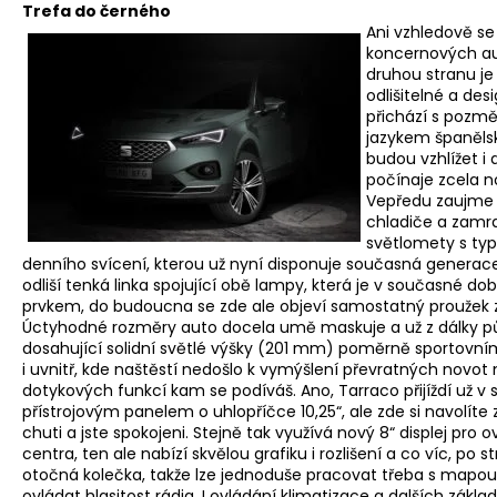
Trefa do černého
Ani vzhledově se
koncernových aut
druhou stranu je
odlišitelné a des
přichází s poz
jazykem španěls
budou vzhlížet i
počínaje zcela n
Vepředu zaujme 
chladiče a zamr
světlomety s typ
denního svícení, kterou už nyní disponuje současná generac
odliší tenká linka spojující obě lampy, která je v současné d
prvkem, do budoucna se zde ale objeví samostatný proužek z
Úctyhodné rozměry auto docela umě maskuje a už z dálky pů
dosahující solidní světlé výšky (201 mm) poměrně sportovn
i uvnitř, kde naštěstí nedošlo k vymýšlení převratných novo
dotykových funkcí kam se podíváš. Ano, Tarraco přijíždí už v sé
přístrojovým panelem o uhlopříčce 10,25“, ale zde si navolíte
chuti a jste spokojeni. Stejně tak využívá nový 8“ displej pro
centra, ten ale nabízí skvělou grafiku i rozlišení a co víc, po 
otočná kolečka, takže lze jednoduše pracovat třeba s mapou
ovládat hlasitost rádia. I ovládání klimatizace a dalších zákla