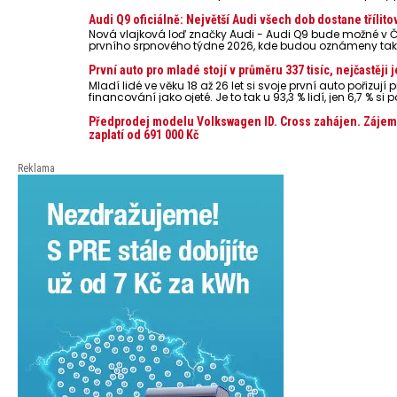
odložené mobilní telefony, powerbanky nebo notebooky. Můž
poškodit elektroniku a ve výjimečných případech i zvýšit r
Audi Q9 oficiálně: Největší Audi všech dob dostane třílito
Nová vlajková loď značky Audi - Audi Q9 bude možné v 
prvního srpnového týdne 2026, kde budou oznámeny tak
První auto pro mladé stojí v průměru 337 tisíc, nejčastěj
Mladí lidé ve věku 18 až 26 let si svoje první auto pořizuj
financování jako ojeté. Je to tak u 93,3 % lidí, jen 6,7 % s
pořizovací cena vozu dosahuje 337 tisíc korun a průmě
přesahuje 251 tisíc korun. Vyplývá to z dat Leasingu Česk
Předprodej modelu Volkswagen ID. Cross zahájen. Zájemc
let (2016–2026).
zaplatí od 691 000 Kč
Reklama