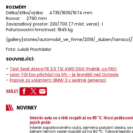
ROZMĚRY
Délka/šířka/výška: 4735/1839/1674 mm
Rozvor: 2790 mm
Zavazadlový prostor: 230/700 (7 míst. verze) l
Pohotovostní hmotnost: 1845 kg
{gallery}stories/automobil_ve_firme/2019/_duben/tarraco{/
Foto:
Lukáš Procházka
SOUVISEJÍCÍ:
–
Test Seat Ateca FR 2.0 TSI 4WD DSG: Praktik, co FRčí
–
Leon TGI Evo přichází na trh – je levnější než Octavia
–
Poprvé za volantem: BMW 3 v sedmé generaci
SDÍLET:
NOVINKY
Interiér auta se v létě rozpálí až na 80 °C. Hrozí poškoz
jejich požár
Interiér zaparkovaného auta, zejména palubní deska, s
během letních veder rozpálit až na 80 °C. Takové teploty