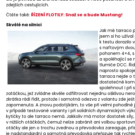
zdejších cestujících.
Čtěte také:
ŘÍZENÍ FLOTILY: Snaž se a bude Mustang!
Skvělé na silnici
Jak mě tarraco po
jsem si ho užíval 
k testu dorazilo v
s naftovým dvou
pohonem 4×4, s
a spoléhající se 
tlumiče DCC. Řid
naprosto spokoje
tarraca nejde o 
dostatečně komfo
spolehnout i při 
zatáčkou, jež zvládne skvěle odfiltrovat nejednu ošklivou ner
zkrátka rádi řídit, protože i samotná odezva z volantu zde ješ
zapomenuta. A znovu podotýkám, to vše při velmi pohodlné jí
v případě testované varianty i při solidních dynamických výk
kytičky to ale tarraco nemá. Jakkoliv má motor dostatek síly,
v nižších otáčkách, čemuž nelze zabránit ani volbou sportovn
otáčky ale jen o trochu zvednou a převodovka zareaguje, p
je nadstandardní a samotná převodovka přeřazuje tak rychle 