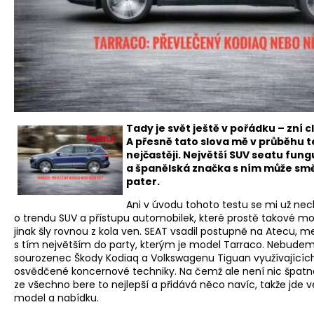
Tady je svět ještě v pořádku – zní 
A přesně tato slova mě v průběhu 
nejčastěji. Největší SUV seatu fung
a španělská značka s ním může smě
pater.
Ani v úvodu tohoto testu se mi už ne
o trendu SUV a přístupu automobilek, které prostě takové mo
jinak šly rovnou z kola ven. SEAT vsadil postupně na Atecu, m
s tím největším do party, kterým je model Tarraco. Nebudeme 
sourozenec Škody Kodiaq a Volkswagenu Tiguan využívajícíc
osvědčené koncernové techniky. Na čemž ale není nic špatné
ze všechno bere to nejlepší a přidává něco navíc, takže jde v
model a nabídku.