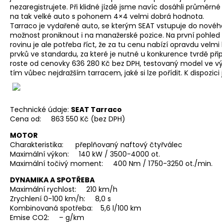
nezaregistrujete. Při klidné jízdě jsme navíc dosáhli průměrné s
na tak velké auto s pohonem 4×4 velmi dobrá hodnota.
Tarraco je vydařené auto, se kterým SEAT vstupuje do nové
možnost proniknout i na manažerské pozice. Na první pohled n
rovinu je ale potřeba říct, že za tu cenu nabízí opravdu vel
prvků ve standardu, za které je nutné u konkurence tvrdě při
roste od cenovky 636 280 Kč bez DPH, testovaný model ve v
tím vůbec nejdražším tarracem, jaké si lze pořídit. K dispozici
Technické údaje:
SEAT Tarraco
Cena od: 863 550 Kč (bez DPH)
MOTOR
Charakteristika: přeplňovaný naftový čtyřválec
Maximální výkon: 140 kW / 3500-4000 ot.
Maximální točivý moment: 400 Nm / 1750-3250 ot./min.
DYNAMIKA A SPOTŘEBA
Maximální rychlost: 210 km/h
Zrychlení 0-100 km/h: 8,0 s
Kombinovaná spotřeba: 5,6 l/100 km
Emise CO2: – g/km