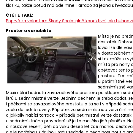
klasiku, takže potud má ode mne Tarraco za jedna s hvězdou
ČTĚTE TAKÉ:
Poprvé za volantem Škody Scala: plně konektivní, ale bubnov
Prostor a variabilita
Místa je na před
dostatek. Dobrou 
lavici lze dle va
v dostatečném r
si tak můžete vyb
místa pro nohy c
obětovat tento 
prostoru. Ten mů
u pětimístné ver
sedmimístné vari
Maximální hodnota zavazadlového prostoru po sklopení sedade
litrů u sedmimístné verze. Jedním dechem je třeba dodat, že
i páčkami ze zavazadlového prostotu a ta se i v případě sed
zcela do jedné roviny. Příplatek za sedmimístnou verzi činí 
a jakkoliv nabízí tarraco v případě pětimístné verze dostatek
u sedmímístného provedení už je to maličko jiná písnička. Ne
o nouzové řešení, děti do věku deseti let zde mohou cestova
ale je potřeba už druhou řadu sedadel o něco posunout a o