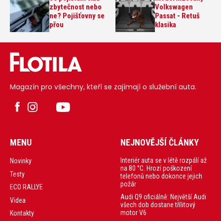
zbytečnost nebo
Volkswagen
ne? Pojišťovny se
Passat - Retuš
přou
klasika
Magazín pro všechny, kteří se zajímají o služební auta.
MENU
NEJNOVĚJŠÍ ČLÁNKY
Interiér auta se v létě rozpálí až
Novinky
na 80 °C. Hrozí poškození
Testy
telefonů nebo dokonce jejich
požár
ECO RALLYE
Audi Q9 oficiálně: Největší Audi
Videa
všech dob dostane třílitový
motor V6
Kontakty