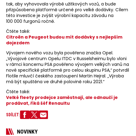
tak, aby vyhovovala výrobě užitkových vozů, a bude
přizpůsobena platformě určené pro velké dodávky. Cílem
této investice je zvýšit výrobní kapacitu závodu na
100 000 furgonů ročně.
Čtěte také:
Citroën a Peugeot budou mít dodávky s nejlepším
dojezdem
Vývojem nového vozu byla pověřena značka Opel.
„Vývojové centrum Opelu ITDC v Russelsheimu bylo vloni
v rámci koncernu PSA pověřeno vývojem velkých vanů na
nové specifické platformě pro celou skupinu PSA,“ potvrdil
Flotile mluvčí českého zastoupení Martin Hejral. „Výroba
má být spuštěna ve druhé polovině roku 2021.“
Čtěte také:
Velké fleety prodejce zaměstnají, ale odnaučí je
prodávat, říká šéf Renaultu
SDÍLET:
NOVINKY