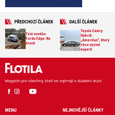
PŘEDCHOZÍ ČLÁNEK
DALŠÍ ČLÁNEK
Toyota Camry
Test nového
Hybrid:
Fordu Edge: Na
„Američan“, který
hraně
chce vyzvat
superb
Magazín pro všechny, kteří se zajímají o služební auta.
MENU
NEJNOVĚJŠÍ ČLÁNKY