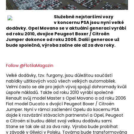
Služebně nejstaršími vozy
v koncernu PSA jsou nyní velké
dodávky. Opel Movano se v aktuální generaci vyrábí
od roku 2010, dvojice Peugeot Boxer / Citroën
Jumper dokonce od roku 2006. Další generace už
bude společná, výroba začne ale až za dva roky.
Follow @FlotilaMagazin
Velké dodávky, tzv. furgony, jsou důležitou součástí
nabídky užitkových vozů všech velkých automobilek.
Velmi často se ale pro jejich vývoj spojují dohromady kvůli
úspoře nákladů. Takže od roku 2010 vyrábí společně
Renault svůj model Master s Opel Movano a od roku 2006
Fiat model Ducato s dvojicí Peugeot Boxer / Citroën
Jumper. Nyní v rámci začlenění Opelu do kocernu PSA
dojde k rozvázání stávacích partnerství a Opel, Peugeot
a Citroën si budou dělat svoji velkou dodávku sami.
Stane se tak ale až za dva roky. Výroba bude probíhat
v závodě v Gliwici v Polsku. Továrna bude transformována