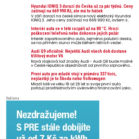
Hyundai IONIQ 3 dorazí do Česka už za pár týdnů. Ceny
začínají na 669 990 Kč, ale má to háček
V září dorazí na české silnice nový elektrický Hyundai
IONIQ 3. Jeho ceny začínají na 669 990 Kč, ovšem s
využitím značkového financování Hyundai Finance,
případně 529 579 Kč bez DPH pro firemní zákazníky a
Interiér auta se v létě rozpálí až na 80 °C. Hrozí
podnikatele. Ceníková cena zatím není známa.
poškození telefonů nebo dokonce jejich požár
Interiér zaparkovaného auta, zejména palubní deska,
se na přímém slunci může během letních veder
rozpálit až na 80 °C. Takové teploty představují
nebezpečí pro odložené mobilní telefony, powerbanky
Audi Q9 oficiálně: Největší Audi všech dob dostane
nebo notebooky. Můžou urychlit stárnutí baterií,
třílitový motor V6
poškodit elektroniku a ve výjimečných případech i
Nová vlajková loď značky Audi - Audi Q9 bude možné
zvýšit riziko požáru.
v České republice objednávat od prvního srpnového
týdne 2026, kde budou oznámeny také české ceny.
První auto pro mladé stojí v průměru 337 tisíc,
nejčastěji je to Škoda nebo Volkswagen
Mladí lidé ve věku 18 až 26 let si svoje první auto
pořizují prostřednictvím úvěrového financování jako
ojeté. Je to tak u 93,3 % lidí, jen 6,7 % si pořídí nové
auto. Průměrná pořizovací cena vozu dosahuje 337
Reklama
tisíc korun a průměrná financovaná částka
přesahuje 251 tisíc korun. Vyplývá to z dat Leasingu
České spořitelny za posledních 10 let (2016–2026).