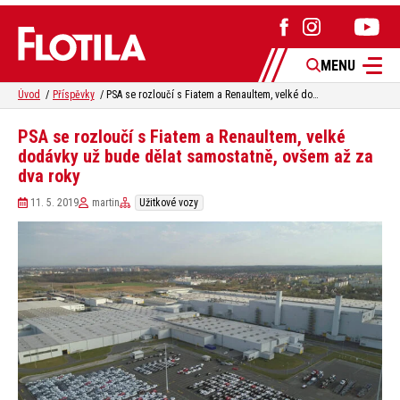
MENU
Úvod
Příspěvky
PSA se rozloučí s Fiatem a Renaultem, velké dodávky už bude dělat samostatně, ovšem až za dva roky
PSA se rozloučí s Fiatem a Renaultem, velké
dodávky už bude dělat samostatně, ovšem až za
dva roky
11. 5. 2019
martin
Užitkové vozy