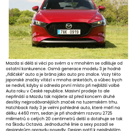
Mazda si dělá si věci po svém a v mnohém se odlišuje od
ostatní konkurence. Osmá generace modelu 3 je hodně
„řidičské“ auto a je brána jako auto pro znalce. Vozy této
japonské značky vítězí v mnoha anketách, a vůbec bych
se nedivil, kdyby si odnesla první místo při nejbližší volbě
Auta roku v České republice. Masivní prodeje to ale
nepřináší a Mazdu tak najdete až před koncem druhé
desítky nejprodávanějších značek na tuzemském trhu.
Hatchback řady 3 je velmi pohledné auto, které měří na
délku 4460 mm, sedan je při shodném rozvoru 2725
milimetrů o celých 20 centimetrů delší a dotahuje se tak
na Škodu Octavia. Jednoduché linie a sexy pozadí se
designérům opravdu povedly. Design patří k nejsilnějším