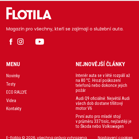
Magazín pro všechny, kteří se zajímají o služební auta.
MENU
NEJNOVĚJŠÍ ČLÁNKY
Interiér auta se v létě rozpálí až
Novinky
na 80 °C. Hrozí poškození
Testy
telefonů nebo dokonce jejich
požár
ECO RALLYE
Audi Q9 oficiálně: Největší Audi
Videa
všech dob dostane třílitový
motor V6
Kontakty
První auto pro mladé stojí
v průměru 337 tisíc, nejčastěji je
to Škoda nebo Volkswagen
E-flotila © 2026, všechna práva vyhrazena.
Nastavení cookies