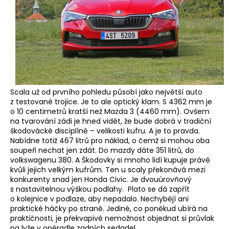
Scala už od prvního pohledu působí jako největší auto
z testované trojice. Je to ale optický klam. S 4362 mm je
o 10 centimetrů kratší než Mazda 3 (4460 mm). Ovšem
na tvarování zádi je hned vidět, že bude dobrá v tradiční
škodovácké disciplíně – velikosti kufru. A je to pravda.
Nabídne totiž 467 litrů pro náklad, o čemž si mohou oba
soupeři nechat jen zdát. Do mazdy dáte 351 litrů, do
volkswagenu 380. A Škodovky si mnoho lidí kupuje právě
kvůli jejich velkým kufrům. Ten u scaly překonává mezi
konkurenty snad jen Honda Civic. Je dvouúrovňový
s nastavitelnou výškou podlahy. Plato se dá zapřít
o kolejnice v podlaze, aby nepadalo. Nechybějí ani
praktické háčky po straně. Jediné, co poněkud ubírá na
praktičnosti, je překvapivě nemožnost objednat si průvlak
na lyže v opěradle zadních sedadel.