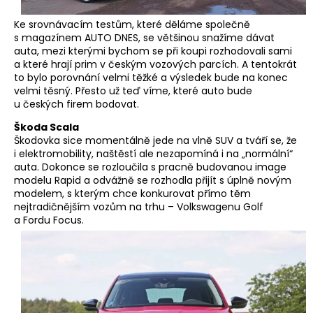
Ke srovnávacím testům, které děláme společně
s magazínem AUTO DNES, se většinou snažíme dávat
auta, mezi kterými bychom se při koupi rozhodovali sami
a které hrají prim v českým vozových parcích. A tentokrát
to bylo porovnání velmi těžké a výsledek bude na konec
velmi těsný. Přesto už teď víme, které auto bude
u českých firem bodovat.
Škoda Scala
Škodovka sice momentálně jede na vlně SUV a tváří se, že
i elektromobility, naštěstí ale nezapomíná i na „normální“
auta. Dokonce se rozloučila s pracně budovanou image
modelu Rapid a odvážně se rozhodla přijít s úplně novým
modelem, s kterým chce konkurovat přímo těm
nejtradičnějším vozům na trhu – Volkswagenu Golf
a Fordu Focus.