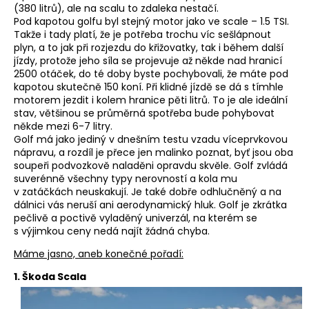
(380 litrů), ale na scalu to zdaleka nestačí.
Pod kapotou golfu byl stejný motor jako ve scale – 1.5 TSI.
Takže i tady platí, že je potřeba trochu víc sešlápnout
plyn, a to jak při rozjezdu do křižovatky, tak i během další
jízdy, protože jeho síla se projevuje až někde nad hranicí
2500 otáček, do té doby byste pochybovali, že máte pod
kapotou skutečně 150 koní. Při klidné jízdě se dá s tímhle
motorem jezdit i kolem hranice pěti litrů. To je ale ideální
stav, většinou se průměrná spotřeba bude pohybovat
někde mezi 6-7 litry.
Golf má jako jediný v dnešním testu vzadu víceprvkovou
nápravu, a rozdíl je přece jen malinko poznat, byť jsou oba
soupeři podvozkově naladěni opravdu skvěle. Golf zvládá
suverénně všechny typy nerovností a kola mu
v zatáčkách neuskakují. Je také dobře odhlučněný a na
dálnici vás neruší ani aerodynamický hluk. Golf je zkrátka
pečlivě a poctivě vyladěný univerzál, na kterém se
s výjimkou ceny nedá najít žádná chyba.
Máme jasno, aneb konečné pořadí:
1. Škoda Scala