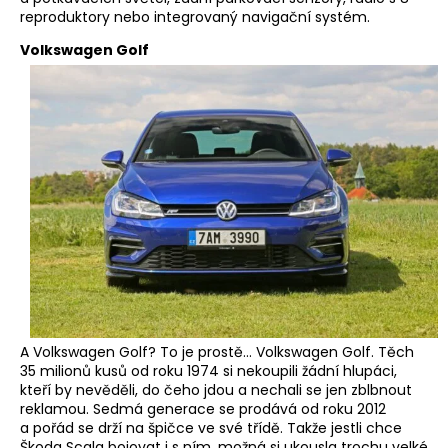
reproduktory nebo integrovaný navigační systém.
Volkswagen Golf
A Volkswagen Golf? To je prostě… Volkswagen Golf. Těch
35 milionů kusů od roku 1974 si nekoupili žádní hlupáci,
kteří by nevěděli, do čeho jdou a nechali se jen zblbnout
reklamou. Sedmá generace se prodává od roku 2012
a pořád se drží na špičce ve své třídě. Takže jestli chce
Škoda Scala bojovat i s ním, možná si ukousla trochu velké