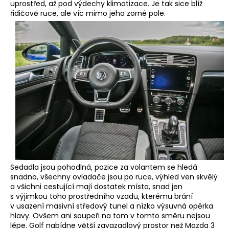
uprostřed, až pod výdechy klimatizace. Je tak sice blíž
řidičově ruce, ale víc mimo jeho zorné pole.
Sedadla jsou pohodlná, pozice za volantem se hledá
snadno, všechny ovladače jsou po ruce, výhled ven skvělý
a všichni cestující mají dostatek místa, snad jen
s výjimkou toho prostředního vzadu, kterému brání
v usazení masivní středový tunel a nízko výsuvná opěrka
hlavy. Ovšem ani soupeři na tom v tomto směru nejsou
lépe. Golf nabídne větší zavazadlový prostor než Mazda 3