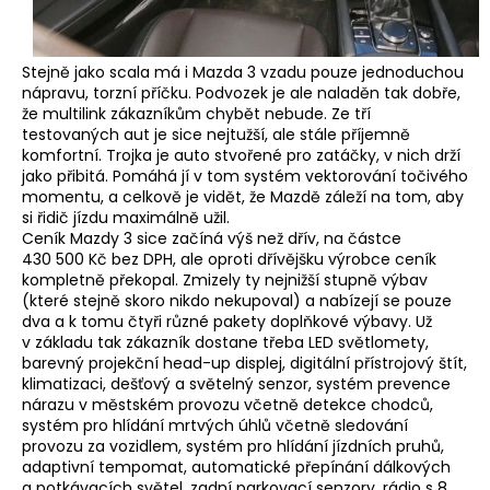
Stejně jako scala má i Mazda 3 vzadu pouze jednoduchou
nápravu, torzní příčku. Podvozek je ale naladěn tak dobře,
že multilink zákazníkům chybět nebude. Ze tří
testovaných aut je sice nejtužší, ale stále příjemně
komfortní. Trojka je auto stvořené pro zatáčky, v nich drží
jako přibitá. Pomáhá jí v tom systém vektorování točivého
momentu, a celkově je vidět, že Mazdě záleží na tom, aby
si řidič jízdu maximálně užil.
Ceník Mazdy 3 sice začíná výš než dřív, na částce
430 500 Kč bez DPH, ale oproti dřívějšku výrobce ceník
kompletně překopal. Zmizely ty nejnižší stupně výbav
(které stejně skoro nikdo nekupoval) a nabízejí se pouze
dva a k tomu čtyři různé pakety doplňkové výbavy. Už
v základu tak zákazník dostane třeba LED světlomety,
barevný projekční head-up displej, digitální přístrojový štít,
klimatizaci, dešťový a světelný senzor, systém prevence
nárazu v městském provozu včetně detekce chodců,
systém pro hlídání mrtvých úhlů včetně sledování
provozu za vozidlem, systém pro hlídání jízdních pruhů,
adaptivní tempomat, automatické přepínání dálkových
a potkávacích světel, zadní parkovací senzory, rádio s 8