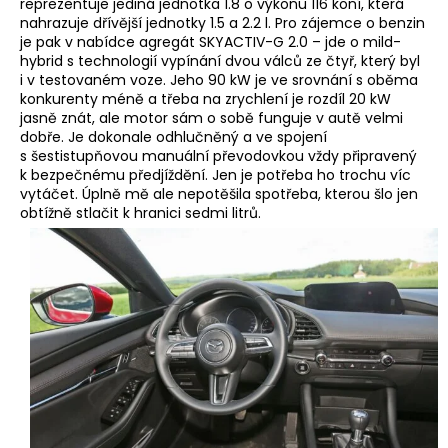
reprezentuje jediná jednotka 1.8 o výkonu 116 koní, která
nahrazuje dřívější jednotky 1.5 a 2.2 l. Pro zájemce o benzin
je pak v nabídce agregát SKYACTIV-G 2.0 – jde o mild-
hybrid s technologií vypínání dvou válců ze čtyř, který byl
i v testovaném voze. Jeho 90 kW je ve srovnání s oběma
konkurenty méně a třeba na zrychlení je rozdíl 20 kW
jasně znát, ale motor sám o sobě funguje v autě velmi
dobře. Je dokonale odhlučněný a ve spojení
s šestistupňovou manuální převodovkou vždy připravený
k bezpečnému předjíždění. Jen je potřeba ho trochu víc
vytáčet. Úplně mě ale nepotěšila spotřeba, kterou šlo jen
obtížně stlačit k hranici sedmi litrů.