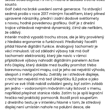
sousto.
Golf čeká na brzké uvedení osmé generace. Ta stávající
sedmá prošla v roce 2017 mírným faceliftem, který přinesl
upravené nárazníky, přední i zadní diodové světlomety
s novou, hodně povedenou grafikou. Golf je z dnešní
trojice vzhledově nejméně dynamický, čímž ale neříkám,
že ošklivý.
Interiér možná vypadá trochu stroze, ale je léty prověřený
z hlediska ergonomie a funkčnosti. Předloňský facelift
přidal hlavně digitální funkce. Analogový tachometr je
věcí minulosti. Už od základní výbavy tak má Golf
tachometr elektronický, který jde navíc v rámci
příplatkové výbavy nahradit digitálním panelem Active
Info Display, který dokáže mezi budíky promítat třeba
barevnou navigační mapu, což je jeho asi největší výhoda,
alespoň z mého pohledu. Zvětšily se i středové displeje,
z nichž ten největší má teď úhlopříčku 9,2 palce a jako
první ve své třídě nabídl ovládání gesty, byť zatím zvládá
jen jedno – vodorovným máváním ruky listovat v menu,
například přepínat stanice rádia. Zatím to je spíš legrační
hračka než praktický pomocník. Rozdíl proti soupeřům
z dnešního testu je v interiéru hlavně v tom, že středový
displej není umístěn nahoře na palubní desce, ale