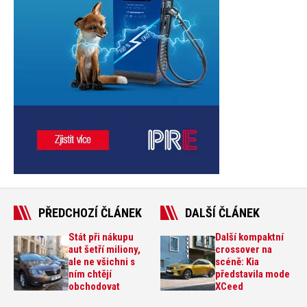
PŘEDCHOZÍ ČLÁNEK
DALŠÍ ČLÁNEK
Stát při nákupu
Další kompaktní
aut šetří miliony,
crossover na
ale ne všichni s
scéně: Kia
ním chtějí
představila mode
obchodovat
XCeed