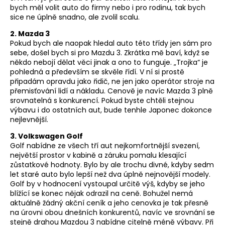
bych měl volit auto do firmy nebo i pro rodinu, tak bych
sice ne úplně snadno, ale zvolil scalu.
2. Mazda 3
Pokud bych ale naopak hledal auto této třídy jen sám pro
sebe, došel bych si pro Mazdu 3. Zkrátka mě baví, když se
někdo nebojí dělat věci jinak a ono to funguje. „Trojka“ je
pohledná a především se skvěle řídí. V ní si prostě
připadám opravdu jako řidič, ne jen jako operátor stroje na
přemisťování lidí a nákladu. Cenově je navíc Mazda 3 plně
srovnatelná s konkurencí. Pokud byste chtěli stejnou
výbavu i do ostatních aut, bude tenhle Japonec dokonce
nejlevnější.
3. Volkswagen Golf
Golf nabídne ze všech tří aut nejkomfortnější svezení,
největší prostor v kabině a záruku pomalu klesající
zůstatkové hodnoty. Bylo by ale trochu divné, kdyby sedm
let staré auto bylo lepší než dva úplně nejnovější modely.
Golf by v hodnocení vystoupal určitě výš, kdyby se jeho
blížící se konec nějak odrazil na ceně. Bohužel nemá
aktuálně žádný akční ceník a jeho cenovka je tak přesně
na úrovni obou dnešních konkurentů, navíc ve srovnání se
stejně drahou Mazdou 3 nabídne citelně méně výbavy. Při