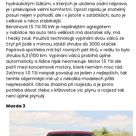
hydraulickým lůžkům, v kterých je uložena zadní náprava,
je i překvapivě velmi komfortní. Oproti rapidu je znatelný
posun nejen v pohodlí, ale i v jistotě v zatáčkách, auto je
celkově o něco stabilnější.
Benzinová 1.5 TSI 110 kW je nejsilnějším agregátem
v nabídce. Na auto této velikosti má dostatek síly, má
i hezký zvuk. Používá technologii vypínání dvou válců ze
čtyř při jízdě s mírnou zátěží zhruba do 3000 otáček.
Papírová spotřeba má být rovných pět litrů, v reálu to bylo
zhruba 6,3 l/100 km. Vypínání válců probíhá úplně
automaticky a řidiče nijak neomezuje. Motor 1.5 TSI ale
patří mezi koncernové motory, které nemám moc rád.
Zatímco 1.0 TSI naopak považuji za jeden z nejlepších, tak
tenhle objemnější mě už v několika modelech příliš
nepřesvědčil. Občas zhasíná při rozjezdu a je proto
potřeba dávat třeba v křižovatce víc plynu a rozjezd tak
není úplně plynulý.
Mazda 3