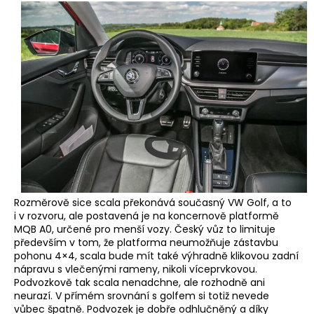
Rozměrově sice scala překonává současný VW Golf, a to
i v rozvoru, ale postavená je na koncernově platformě
MQB A0, určené pro menší vozy. Český vůz to limituje
především v tom, že platforma neumožňuje zástavbu
pohonu 4×4, scala bude mít také výhradně klikovou zadní
nápravu s vlečenými rameny, nikoli víceprvkovou.
Podvozkově tak scala nenadchne, ale rozhodně ani
neurazí. V přímém srovnání s golfem si totiž nevede
vůbec špatně. Podvozek je dobře odhlučněný a díky