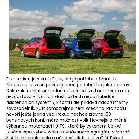
První místo je velmi těsné, ale je potřeba přiznat, že
Škodovce se zase povedlo něco podobného jako s octavií.
Dokázala udělat pohledné auto, které za konkurencí nijak
nezaostává v jízdních vlastnostech nebo nabídce
asistenčních systémů, k tomu ale přidává nadprůměrný
zavazadelník. Kufr samozřejmě není všechno. Pro scalu
hovoří ještě jedna věc. Pokud nechce zrovna 150
benzinových koní, máte možnost volit i levnější a méně
výkonnou motorizaci 1.0 TSI, která by výkonem 85 kW
o něco lépe vyhovovala srovnávaném agregátu v Mazdě
3. A tam je pak scala o pár desítek tisíc levnější. Pokud