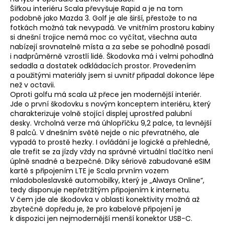
Šířkou interiéru Scala převyšuje Rapid a je na tom
podobně jako Mazda 3. Golf je ale širší, přestože to na
fotkách možná tak nevypadá. Ve vnitřním prostoru kabiny
si dnešní trojice nemá moc co vyčítat, všechna auta
nabízejí srovnatelně místa a za sebe se pohodlně posadí
i nadprůměrně vzrostlí lidé. Škodovka má i velmi pohodlná
sedadla a dostatek odkládacích prostor. Provedením
a použitými materiály jsem si uvnitř připadal dokonce lépe
než v octavii.
Oproti golfu má scala už přece jen modernější interiér.
Jde o první škodovku s novým konceptem interiéru, který
charakterizuje volně stojící displej uprostřed palubní
desky. Vrcholná verze má úhlopříčku 9,2 palce, ta levnější
8 palců. V dnešním světě nejde o nic převratného, ale
vypadá to prostě hezky. I ovládání je logické a přehledné,
ale trefit se za jízdy vždy na správné virtuální tlačítko není
úplně snadné a bezpečné. Díky sériově zabudované eSIM
kartě s připojením LTE je Scala prvním vozem
mladoboleslavské automobilky, který je „Always Online“,
tedy disponuje nepřetržitým připojením k internetu.
V čem jde ale škodovka v oblasti konektivity možná až
zbytečně dopředu je, že pro kabelové připojení je
k dispozici jen nejmodernější menší konektor USB-C.