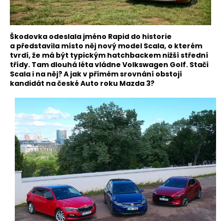
Škodovka odeslala jméno Rapid do historie
a představila místo něj nový model Scala, o kterém
tvrdí, že má být typickým hatchbackem nižší střední
třídy. Tam dlouhá léta vládne Volkswagen Golf. Stačí
Scala i na něj? A jak v přímém srovnání obstojí
kandidát na české Auto roku Mazda 3?