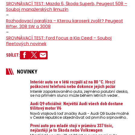
SROVNÁVACÍ TEST: Mazda 6, Škoda Superb, Peugeot 508 –
Souboj manažerských limuzín
–
Rozhodovací paralýza – Kterou karoserii zvolit? Peugeot
Rifter, 308 SW a 3008
–
SROVNÁVACÍ TEST: Ford Focus a Kia Ceed – Souboj
fleetových novinek
SDÍLET:
NOVINKY
Interiér auta se v létě rozpálí až na 80 °C. Hrozí
poškození telefonů nebo dokonce jejich požár
Interiér zaparkovaného auta, zejména palubní deska,
se na přímém slunci může během letních veder
rozpálit až na 80 °C. Takové teploty představují
nebezpečí pro odložené mobilní telefony, powerbanky
Audi Q9 oficiálně: Největší Audi všech dob dostane
nebo notebooky. Můžou urychlit stárnutí baterií,
třílitový motor V6
poškodit elektroniku a ve výjimečných případech i
Nová vlajková loď značky Audi - Audi Q9 bude možné
zvýšit riziko požáru.
v České republice objednávat od prvního srpnového
týdne 2026, kde budou oznámeny také české ceny.
První auto pro mladé stojí v průměru 337 tisíc,
nejčastěji je to Škoda nebo Volkswagen