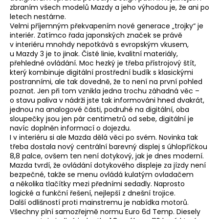
zbraním všech modelů Mazdy a jeho výhodou je, že ani po
letech nestárne.
Velmi příjemným překvapením nové generace „trojky“ je
interiér. Zatímco řada japonských značek se právě
v interiéru mnohdy nepotkává s evropským vkusem,
u Mazdy 3 je to jinak. Čisté linie, kvalitní materiály,
přehledné ovládání. Moc hezký je třeba přístrojový štít,
který kombinuje digitální prostřední budík s klasickými
postranními, ale tak dovedně, že to není na první pohled
poznat. Jen při tom vznikla jedna trochu záhadná věc –
o stavu paliva v nádrži jste tak informováni hned dvakrát,
jednou na analogové části, podruhé na digitální, oba
sloupečky jsou jen pár centimetrů od sebe, digitální je
navíc doplněn informací o dojezdu.
I v interiéru si ale Mazda dělá věci po svém. Novinka tak
třeba dostala nový centrální barevný displej s úhlopříčkou
8,8 palce, ovšem ten není dotykový, jak je dnes moderní.
Mazda tvrdí, že ovládání dotykového displeje za jízdy není
bezpečné, takže se menu ovládá kulatým ovladačem
a několika tlačítky mezi předními sedadly. Naprosto
logické a funkční řešení, nejlepší z dnešní trojice.
Další odlišností proti mainstremu je nabídka motorů.
Všechny plní samozřejmě normu Euro 6d Temp. Diesely