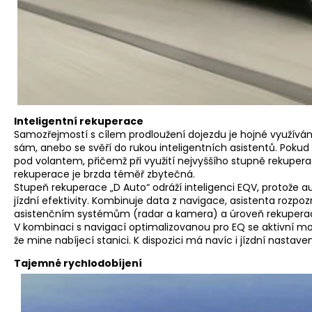
Inteligentní rekuperace
Samozřejmostí s cílem prodloužení dojezdu je hojné využívání
sám, anebo se svěří do rukou inteligentních asistentů. Pokud 
pod volantem, přičemž při využití nejvyššího stupně rekuper
rekuperace je brzda téměř zbytečná.
Stupeň rekuperace „D Auto“ odráží inteligenci EQV, protože
jízdní efektivity. Kombinuje data z navigace, asistenta roz
asistenčním systémům (radar a kamera) a úroveň rekupera
V kombinaci s navigací optimalizovanou pro EQ se aktivní mon
že mine nabíjecí stanici. K dispozici má navíc i jízdní nast
Tajemné rychlodobíjení