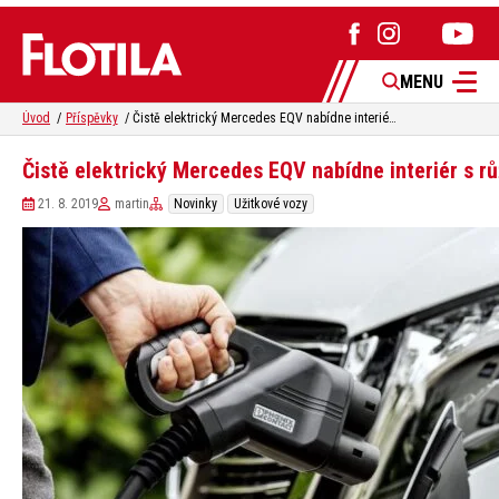
MENU
Úvod
Příspěvky
Čistě elektrický Mercedes EQV nabídne interiér s růžovým zlatem
Čistě elektrický Mercedes EQV nabídne interiér s 
21. 8. 2019
martin
Novinky
Užitkové vozy