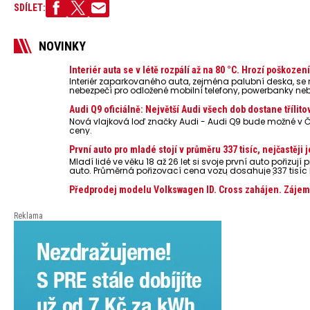
SDÍLET:
NOVINKY
Interiér auta se v létě rozpálí až na 80 °C. Hrozí poškoze
Interiér zaparkovaného auta, zejména palubní deska, se 
nebezpečí pro odložené mobilní telefony, powerbanky nebo
zvýšit riziko požáru.
Audi Q9 oficiálně: Největší Audi všech dob dostane třílito
Nová vlajková loď značky Audi - Audi Q9 bude možné v 
ceny.
První auto pro mladé stojí v průměru 337 tisíc, nejčastěj
Mladí lidé ve věku 18 až 26 let si svoje první auto pořizují
auto. Průměrná pořizovací cena vozu dosahuje 337 tisíc 
České spořitelny za posledních 10 let (2016–2026).
Předprodej modelu Volkswagen ID. Cross zahájen. Zájemci
Reklama