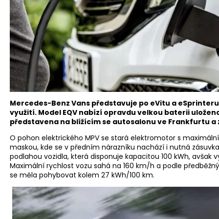
Mercedes-Benz Vans představuje po eVitu a eSprinteru p
využití. Model EQV nabízí opravdu velkou baterii ulože
představena na blížícím se autosalonu ve Frankfurtu a 
O pohon elektrického MPV se stará elektromotor s maximální
maskou, kde se v předním nárazníku nachází i nutná zásuvka 
podlahou vozidla, která disponuje kapacitou 100 kWh, avšak 
Maximální rychlost vozu sahá na 160 km/h a podle předběžn
se měla pohybovat kolem 27 kWh/100 km.