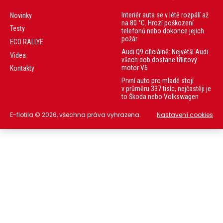
Interiér auta se v létě rozpálí až
Novinky
na 80 °C. Hrozí poškození
Testy
telefonů nebo dokonce jejich
požár
ECO RALLYE
Audi Q9 oficiálně: Největší Audi
Videa
všech dob dostane třílitový
motor V6
Kontakty
První auto pro mladé stojí
v průměru 337 tisíc, nejčastěji je
to Škoda nebo Volkswagen
E-flotila © 2026, všechna práva vyhrazena.
Nastavení cookies