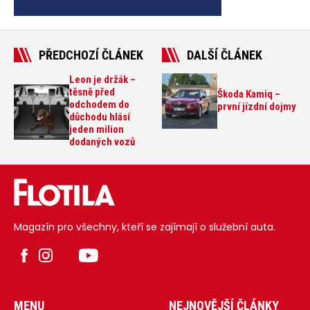
PŘEDCHOZÍ ČLÁNEK
DALŠÍ ČLÁNEK
Leon je držák –
těsně před
Škoda Kamiq –
odchodem do
první jízdní dojmy
důchodu hlásí
jeden milion
dodaných vozů
Magazín pro všechny, kteří se zajímají o služební auta.
MENU
NEJNOVĚJŠÍ ČLÁNKY