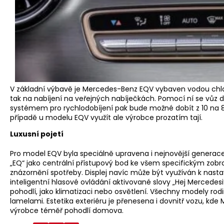
V základní výbavě je Mercedes-Benz EQV vybaven vodou chla
tak na nabíjení na veřejných nabíječkách. Pomocí ní se vůz 
systémem pro rychlodobíjení pak bude možné dobít z 10 na 
případě u modelu EQV využít ale výrobce prozatím tají.
Luxusní pojetí
Pro model EQV byla speciálně upravena i nejnovější generace
„EQ“ jako centrální přístupový bod ke všem specifickým zobr
znázornění spotřeby. Displej navíc může být využíván k nas
inteligentní hlasové ovládání aktivované slovy „Hej Mercedesi“
pohodlí, jako klimatizaci nebo osvětlení. Všechny modely ro
lamelami. Estetika exteriéru je přenesena i dovnitř vozu, kde
výrobce téměř pohodlí domova.