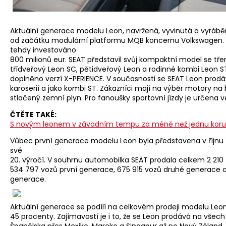
Aktuální generace modelu Leon, navržená, vyvinutá a vyráběn
od začátku modulární platformu MQB koncernu Volkswagen.
tehdy investováno
800 milionů eur. SEAT představil svůj kompaktní model se tře
třídveřový Leon SC, pětidveřový Leon a rodinné kombi Leon ST
doplněno verzí X-PERIENCE. V současnosti se SEAT Leon prod
karoserií a jako kombi ST. Zákazníci mají na výběr motory na
stlačený zemní plyn. Pro fanoušky sportovní jízdy je určena 
ČTĚTE TAKÉ:
S novým leonem v závodním tempu za méně než jednu korun
Vůbec první generace modelu Leon byla představena v říjnu 1
své
20. výročí. V souhrnu automobilka SEAT prodala celkem 2 210 
534 797 vozů první generace, 675 915 vozů druhé generace a 
generace.
Aktuální generace se podílí na celkovém prodeji modelu Leon
45 procenty. Zajímavostí je i to, že se Leon prodává na všech