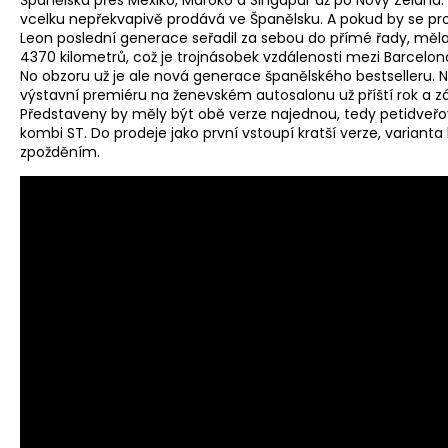
Španělska přes Mexiko, Maroko a Singapur až po Nový Zéland.
vcelku nepřekvapivě prodává ve Španělsku. A pokud by se pr
Leon poslední generace seřadil za sebou do přímé řady, měla
4370 kilometrů, což je trojnásobek vzdálenosti mezi Barcelo
No obzoru už je ale nová generace španělského bestselleru. N
výstavní premiéru na ženevském autosalonu už příští rok a z
Představeny by měly být obě verze najednou, tedy petidveřov
kombi ST. Do prodeje jako první vstoupí kratší verze, varian
zpožděním.