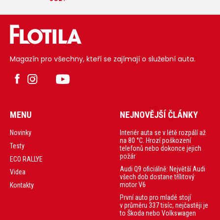
Magazín pro všechny, kteří se zajímají o služební auta.
MENU
NEJNOVĚJŠÍ ČLÁNKY
Interiér auta se v létě rozpálí až
Novinky
na 80 °C. Hrozí poškození
Testy
telefonů nebo dokonce jejich
požár
ECO RALLYE
Audi Q9 oficiálně: Největší Audi
Videa
všech dob dostane třílitový
motor V6
Kontakty
První auto pro mladé stojí
v průměru 337 tisíc, nejčastěji je
to Škoda nebo Volkswagen