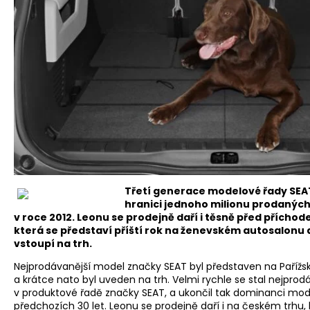
Třetí generace modelové řady SEA
hranici jednoho milionu prodaných
v roce 2012. Leonu se prodejně daří i těsně před přích
která se představí příští rok na ženevském autosalonu
vstoupí na trh.
Nejprodávanější model značky SEAT byl představen na Pařížs
a krátce nato byl uveden na trh. Velmi rychle se stal nejp
v produktové řadě značky SEAT, a ukončil tak dominanci model
předchozích 30 let. Leonu se prodejně daří i na českém trhu, 