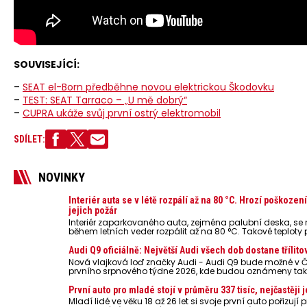
SOUVISEJÍCÍ:
–
SEAT el-Born předběhne novou elektrickou Škodovku
–
TEST: SEAT Tarraco – „U mě dobrý“
–
CUPRA ukáže svůj první ostrý elektromobil
SDÍLET:
NOVINKY
Interiér auta se v létě rozpálí až na 80 °C. Hrozí poškoz
jejich požár
Interiér zaparkovaného auta, zejména palubní deska, s
během letních veder rozpálit až na 80 °C. Takové teploty
odložené mobilní telefony, powerbanky nebo notebooky. Můž
poškodit elektroniku a ve výjimečných případech i zvýšit r
Audi Q9 oficiálně: Největší Audi všech dob dostane třílito
Nová vlajková loď značky Audi - Audi Q9 bude možné v 
prvního srpnového týdne 2026, kde budou oznámeny tak
První auto pro mladé stojí v průměru 337 tisíc, nejčastěj
Mladí lidé ve věku 18 až 26 let si svoje první auto pořizuj