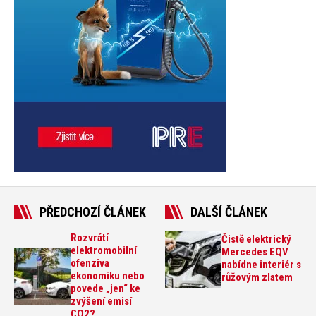
PŘEDCHOZÍ ČLÁNEK
DALŠÍ ČLÁNEK
Rozvrátí
Čistě elektrický
elektromobilní
Mercedes EQV
ofenziva
nabídne interiér s
ekonomiku nebo
růžovým zlatem
povede „jen“ ke
zvýšení emisí
CO2?