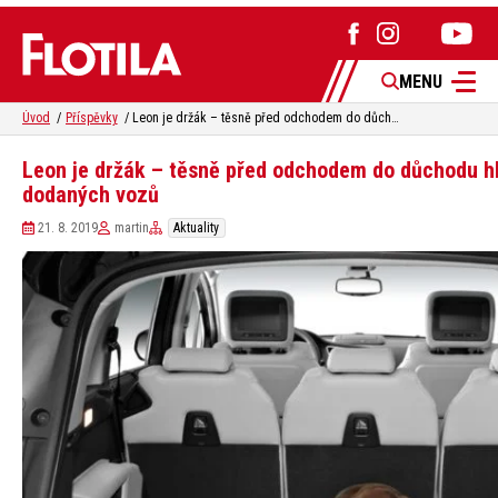
MENU
Úvod
Příspěvky
Leon je držák – těsně před odchodem do důchodu hlásí jeden milion dodaných vozů
Leon je držák – těsně před odchodem do důchodu hl
dodaných vozů
21. 8. 2019
martin
Aktuality