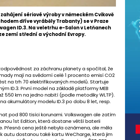
o zahájení sériové výroby v německém Cvikově
hodem dříve vyráběly Trabanty) se v Praze
swagen ID.3. Na veletrhu e-Salon v Letňanech
 ze zemí střední a východní Evropy.
zodpovědnost za záchranu planety a spočítal, že
mady mají na svědomí celé 1 procento emisí CO2
st na trh 70 elektrifikovaných modelů. Startuje
ným ID.3. První model na základě platformy MEB
 až 550 km na jedno nabití (podle metodiky WLTP).
a akumulátory modelu ID.3 po dobu 8 let, resp.
nat pod 800 tisíci korunami. Volkswagen ale zatím
anou 1st Edition, která dostane větší baterii
e. Přesná cena ještě nebyla oznámena, ale měla
 k autu dostanou také kartu WeCharge, která jim