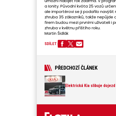
umožní nabíjet rok zdarma. V program
a Ionity. Původní kvóta 25 vozů urče
ale importérovi se ji podařilo navýši
zhruba 35 zákazníků, takže nepůjde o
firem budou mezi prvními uživateli i p
zhruba v květnu příštího roku.
Martin Šidlák
SDÍLET:
PŘEDCHOZÍ ČLÁNEK
Elektrická Kia slibuje dojezd