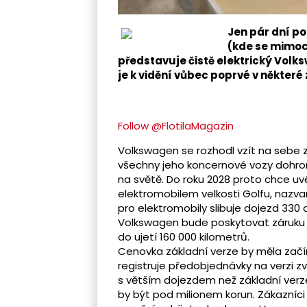
Jen pár dní p
(kde se mimoc
představuje čistě elektrický Volk
je k vidění vůbec poprvé v některé
Follow @FlotilaMagazin
Volkswagen se rozhodl vzít na sebe 
všechny jeho koncernové vozy dohro
na světě. Do roku 2028 proto chce uvé
elektromobilem velkosti Golfu, nazva
pro elektromobily slibuje dojezd 330
Volkswagen bude poskytovat záruku n
do ujetí 160 000 kilometrů.
Cenovka základní verze by měla začí
registruje předobjednávky na verzi zv
s větším dojezdem než základní verz
by být pod milionem korun. Zákazníci