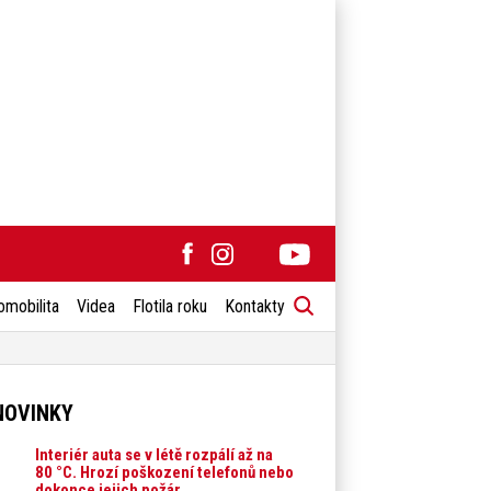
omobilita
Videa
Flotila roku
Kontakty
NOVINKY
Interiér auta se v létě rozpálí až na
80 °C. Hrozí poškození telefonů nebo
dokonce jejich požár