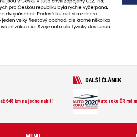
u jsou V Česku v tuto chvíli zapojeny ČEZ, PRE
ných pro Českou republiku byla rychle vyčerpána,
t na dvojnásobek. Padesátku aut si rozebere
 jeden velký fleetový obchod, ale kromě několika
rivátní zákazníci. Svoje auto ale fyzicky dostanou
DALŠÍ ČLÁNEK
 až 648 km na jedno nabití
Auto roku ČR má mi
MENU