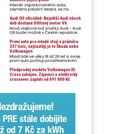
Interiér zaparkovaného auta,
zejména palubní deska, se na
přímém slunci může během letních
veder rozpálit až na 80 °C. Takové
Audi Q9 oficiálně: Největší Audi všech
teploty představují nebezpečí pro
dob dostane třílitový motor V6
odložené mobilní telefony,
Nová vlajková loď značky Audi - Audi
powerbanky nebo notebooky. Můžou
Q9 bude možné v České republice
urychlit stárnutí baterií, poškodit
objednávat od prvního srpnového
elektroniku a ve výjimečných
týdne 2026, kde budou oznámeny
První auto pro mladé stojí v průměru
případech i zvýšit riziko požáru.
také české ceny.
337 tisíc, nejčastěji je to Škoda nebo
Volkswagen
Mladí lidé ve věku 18 až 26 let si svoje
první auto pořizují prostřednictvím
úvěrového financování jako ojeté. Je
to tak u 93,3 % lidí, jen 6,7 % si pořídí
Předprodej modelu Volkswagen ID.
nové auto. Průměrná pořizovací
Cross zahájen. Zájemci o elektrický
cena vozu dosahuje 337 tisíc korun a
crossover zaplatí od 691 000 Kč
průměrná financovaná částka
přesahuje 251 tisíc korun. Vyplývá to z
dat Leasingu České spořitelny za
posledních 10 let (2016–2026).