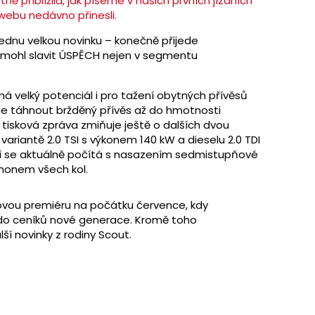
 přiblížila, jak píšeme v našich prvních jízdních
ebu nedávno přinesli.
ednu velkou novinku – konečně přijede
mohl slavit ÚSPĚCH nejen v segmentu
 velký potenciál i pro tažení obytných přívěsů
dne táhnout bržděný přívěs až do hmotnosti
tisková zpráva zmiňuje ještě o dalších dvou
ariantě 2.0 TSI s výkonem 140 kW a dieselu 2.0 TDI
cí se aktuálně počítá s nasazením sedmistupňové
honem všech kol.
ovou premiéru na počátku července, kdy
 do ceníků nové generace. Kromě toho
ší novinky z rodiny Scout.