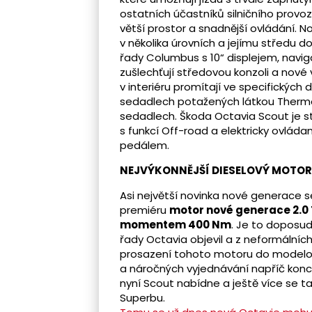
ostatních účastníků silničního provozu
větší prostor a snadnější ovládání. 
v několika úrovních a jejímu středu do
řady Columbus s 10“ displejem, navig
zušlechťují středovou konzoli a nové 
v interiéru promítají ve specifických 
sedadlech potažených látkou Thermo
sedadlech. Škoda Octavia Scout je s
s funkcí Off-road a elektricky ovlád
pedálem.
NEJVÝKONNĚJŠÍ DIESELOVÝ MOTOR 
Asi největší novinka nové generace 
premiéru
motor nové generace 2.0 
momentem 400 Nm
. Je to doposud
řady Octavia objevil a z neformálních
prosazení tohoto motoru do modelov
a náročných vyjednávání napříč konce
nyní Scout nabídne a ještě více se t
Superbu.