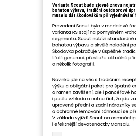
Varianta Scout bude zjevně znovu nejatra
bohatou výbavu, tradiční outdoorové úpr
muselo dát škodovákům při vyjednávání 
Provedení Scout bylo v modelové řadě
varianta RS stojí na pomyslném vrcho
segmentu. Scout nabízí standardně n
bohatou výbavu a skvělé naladění pod
Škodovka pokračuje v úspěšné tradici 
třetí generaci, přestože aktuálně při
a několik fotografií.
Novinka jde na věc s tradičním recep
výšku a obligátní paket pro špatné c
a ramen zavěšení, ale i pancéřové 
i podle vzhledu a nutno říct, že jde 
upravené přední a zadní nárazníky s
a ochranné lemování táhnoucí se přes
V základu vyjíždí Scout na osmnáctip
i efektnější devatenáctky Mansalu.