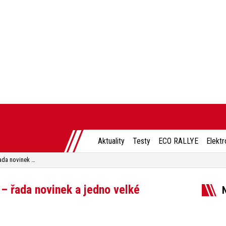
Aktuality
Testy
ECO RALLYE
Elektr
Škoda Octavia Scout potřetí – řada novinek a jedno velké překvapení
 – řada novinek a jedno velké