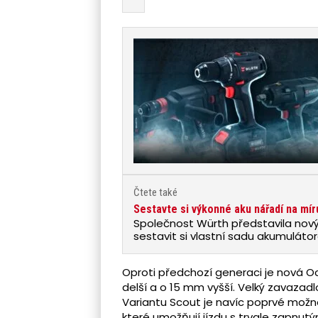
Čtete také
Sestavte si výkonné aku nářadí na mír
Společnost Würth představila nový
sestavit si vlastní sadu akumulát
individuálních potřeb. Tento…
Oproti předchozí generaci je nová Oc
delší a o 15 mm vyšší. Velký zavazadl
Variantu Scout je navíc poprvé možn
které umožňují jízdu s trvale zapnutým