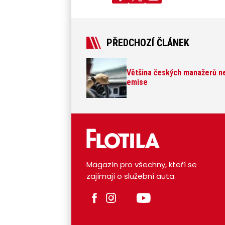
PŘEDCHOZÍ ČLÁNEK
Většina českých manažerů ne
emise
Magazín pro všechny, kteří se
zajímají o služební auta.