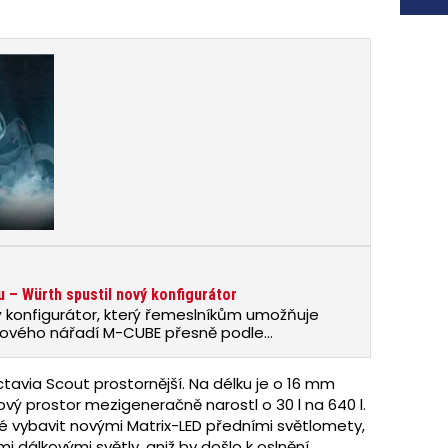
u – Würth spustil nový konfigurátor
 konfigurátor, který řemeslníkům umožňuje
orového nářadí M-CUBE přesně podle
tavia Scout prostornější. Na délku je o 16 mm
ový prostor mezigeneračně narostl o 30 l na 640 l.
é vybavit novými Matrix-LED předními světlomety,
i dálkovými světly, aniž by došlo k oslnění