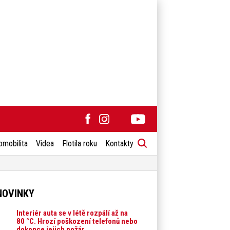
omobilita
Videa
Flotila roku
Kontakty
NOVINKY
Interiér auta se v létě rozpálí až na
80 °C. Hrozí poškození telefonů nebo
dokonce jejich požár