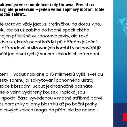
ktivnější verzí modelové řady Octavia. Představí
avy, ale především – jeden velmi zajímavý motor. Tohle
hodně zabrat…
 Octavia vždy jakousi třešničkou na dortu. Ano,
lu, ale ta už zabíhá do hodně specifického
ejen příslušné outdoorové prvky, ale také
vozku, které ocení každý i při běžném ježdění.
offroadově stylizovaných kombi i v nejnovější již
náší jen první rychlý souhrn základních informací
tem – Scout nabídne o 15 milimetrů vyšší světlou
esty zahrnující zakrytování pohonného ústrojí
hadice k brzdám. Scout jednoznačně poznáte
zase o velmi vydařený kousek. Typické jsou
e spodní částí vyvedenou v matné stříbrné barvě
 nárazníky a lemy blatníků až po boční prahy.
alcových kolech Braga, na přání ale lze nasadit