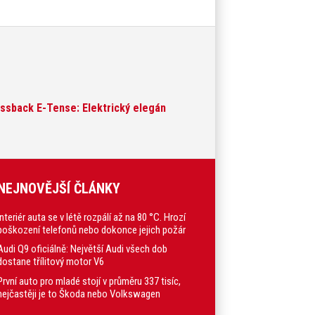
ossback E-Tense: Elektrický elegán
NEJNOVĚJŠÍ ČLÁNKY
Interiér auta se v létě rozpálí až na 80 °C. Hrozí
poškození telefonů nebo dokonce jejich požár
Audi Q9 oficiálně: Největší Audi všech dob
dostane třílitový motor V6
První auto pro mladé stojí v průměru 337 tisíc,
nejčastěji je to Škoda nebo Volkswagen