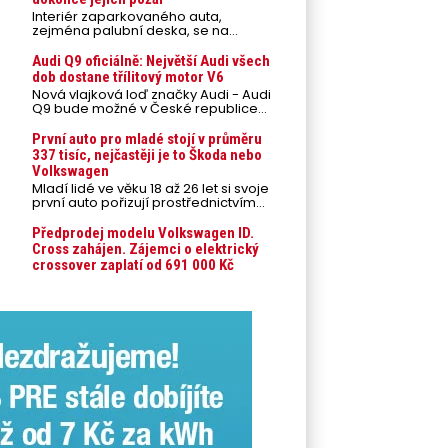
Interiér zaparkovaného auta,
zejména palubní deska, se na
přímém slunci může během letních
veder rozpálit až na 80 °C. Takové
Audi Q9 oficiálně: Největší Audi všech
teploty představují nebezpečí pro
dob dostane třílitový motor V6
odložené mobilní telefony,
Nová vlajková loď značky Audi - Audi
powerbanky nebo notebooky. Můžou
Q9 bude možné v České republice
urychlit stárnutí baterií, poškodit
objednávat od prvního srpnového
elektroniku a ve výjimečných
týdne 2026, kde budou oznámeny
První auto pro mladé stojí v průměru
případech i zvýšit riziko požáru.
také české ceny.
337 tisíc, nejčastěji je to Škoda nebo
Volkswagen
Mladí lidé ve věku 18 až 26 let si svoje
první auto pořizují prostřednictvím
úvěrového financování jako ojeté. Je
to tak u 93,3 % lidí, jen 6,7 % si pořídí
Předprodej modelu Volkswagen ID.
nové auto. Průměrná pořizovací
Cross zahájen. Zájemci o elektrický
cena vozu dosahuje 337 tisíc korun a
crossover zaplatí od 691 000 Kč
průměrná financovaná částka
přesahuje 251 tisíc korun. Vyplývá to z
dat Leasingu České spořitelny za
posledních 10 let (2016–2026).