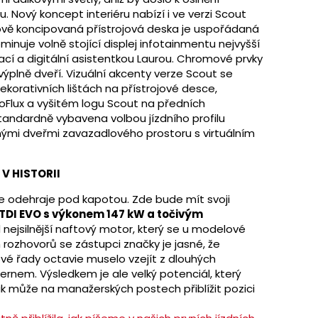
. Nový koncept interiéru nabízí i ve verzi Scout
Nově koncipovaná přístrojová deska je uspořádaná
minuje volně stojící displej infotainmentu nejvyšší
ací a digitální asistentkou Laurou. Chromové prvky
výplně dveří. Vizuální akcenty verze Scout se
dekorativních lištách na přístrojové desce,
Flux a vyšitém logu Scout na předních
tandardně vybavena volbou jízdního profilu
anými dveřmi zavazadlového prostoru s virtuálním
V HISTORII
se odehraje pod kapotou. Zde bude mít svoji
TDI EVO s výkonem 147 kW a točivým
 nejsilnější naftový motor, který se u modelové
 rozhovorů se zástupci značky je jasné, že
é řady octavie muselo vzejít z dlouhých
rnem. Výsledkem je ale velký potenciál, který
ak může na manažerských postech přiblížit pozici