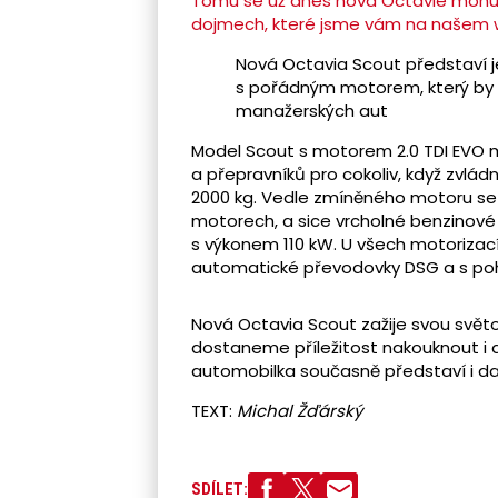
Tomu se už dnes nová Octavie mohutně
dojmech, které jsme vám na našem w
Nová Octavia Scout představí j
s pořádným motorem, který by 
manažerských aut
Model Scout s motorem 2.0 TDI EVO má
a přepravníků pro cokoliv, když zvlá
2000 kg. Vedle zmíněného motoru se 
motorech, a sice vrcholné benzinové v
s výkonem 110 kW. U všech motoriza
automatické převodovky DSG a s po
Nová Octavia Scout zažije svou svět
dostaneme příležitost nakouknout i
automobilka současně představí i dal
TEXT:
Michal Žďárský
SDÍLET: