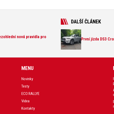
DALŠÍ ČLÁNEK
zohlední nová pravidla pro
První jízda DS3 Cr
MENU
Novinky
Testy
ECO RALLYE
Videa
Kontakty