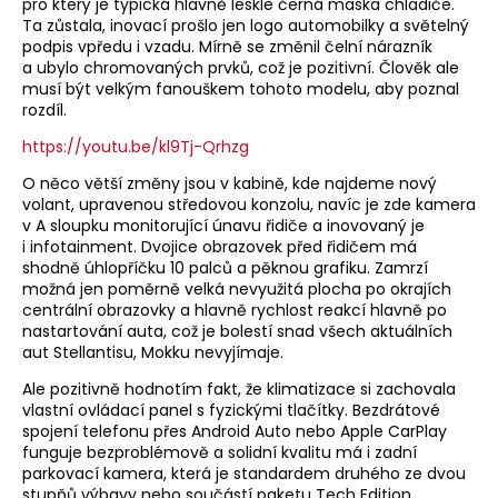
pro který je typická hlavně leskle černá maska chladiče.
Ta zůstala, inovací prošlo jen logo automobilky a světelný
podpis vpředu i vzadu. Mírně se změnil čelní nárazník
a ubylo chromovaných prvků, což je pozitivní. Člověk ale
musí být velkým fanouškem tohoto modelu, aby poznal
rozdíl.
https://youtu.be/kl9Tj-Qrhzg
O něco větší změny jsou v kabině, kde najdeme nový
volant, upravenou středovou konzolu, navíc je zde kamera
v A sloupku monitorující únavu řidiče a inovovaný je
i infotainment. Dvojice obrazovek před řidičem má
shodně úhlopříčku 10 palců a pěknou grafiku. Zamrzí
možná jen poměrně velká nevyužitá plocha po okrajích
centrální obrazovky a hlavně rychlost reakcí hlavně po
nastartování auta, což je bolestí snad všech aktuálních
aut Stellantisu, Mokku nevyjímaje.
Ale pozitivně hodnotím fakt, že klimatizace si zachovala
vlastní ovládací panel s fyzickými tlačítky. Bezdrátové
spojení telefonu přes Android Auto nebo Apple CarPlay
funguje bezproblémově a solidní kvalitu má i zadní
parkovací kamera, která je standardem druhého ze dvou
stupňů výbavy nebo součástí paketu Tech Edition.