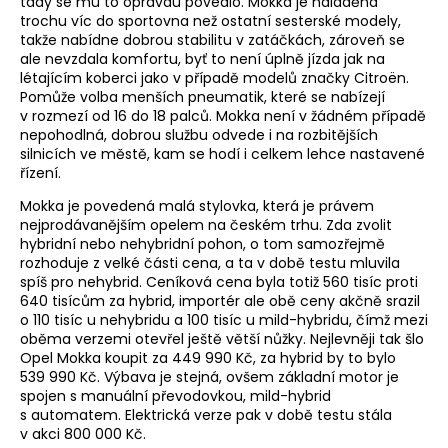
tady se mu to opravdu povedlo. Mokka je naladěna
trochu víc do sportovna než ostatní sesterské modely,
takže nabídne dobrou stabilitu v zatáčkách, zároveň se
ale nevzdala komfortu, byť to není úplně jízda jak na
létajícím koberci jako v případě modelů značky Citroën.
Pomůže volba menších pneumatik, které se nabízejí
v rozmezí od 16 do 18 palců. Mokka není v žádném případě
nepohodlná, dobrou službu odvede i na rozbitějších
silnicích ve městě, kam se hodí i celkem lehce nastavené
řízení.
Mokka je povedená malá stylovka, která je právem
nejprodávanějším opelem na českém trhu. Zda zvolit
hybridní nebo nehybridní pohon, o tom samozřejmě
rozhoduje z velké části cena, a ta v době testu mluvila
spíš pro nehybrid. Ceníková cena byla totiž 560 tisíc proti
640 tisícům za hybrid, importér ale obě ceny akčně srazil
o 110 tisíc u nehybridu a 100 tisíc u mild-hybridu, čímž mezi
oběma verzemi otevřel ještě větší nůžky. Nejlevněji tak šlo
Opel Mokka koupit za 449 990 Kč, za hybrid by to bylo
539 990 Kč. Výbava je stejná, ovšem základní motor je
spojen s manuální převodovkou, mild-hybrid
s automatem. Elektrická verze pak v době testu stála
v akci 800 000 Kč.