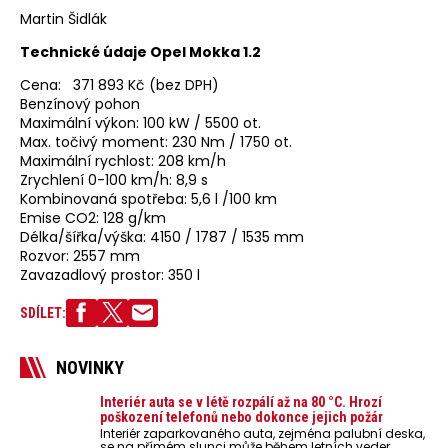
Martin Šidlák
Technické údaje Opel Mokka 1.2
Cena: 371 893 Kč (bez DPH)
Benzínový pohon
Maximální výkon: 100 kW / 5500 ot.
Max. točivý moment: 230 Nm / 1750 ot.
Maximální rychlost: 208 km/h
Zrychlení 0-100 km/h: 8,9 s
Kombinovaná spotřeba: 5,6 l /100 km
Emise CO2: 128 g/km
Délka/šířka/výška: 4150 / 1787 / 1535 mm
Rozvor: 2557 mm
Zavazadlový prostor: 350 l
SDÍLET:
NOVINKY
Interiér auta se v létě rozpálí až na 80 °C. Hrozí
poškození telefonů nebo dokonce jejich požár
Interiér zaparkovaného auta, zejména palubní deska,
se na přímém slunci může během letních veder