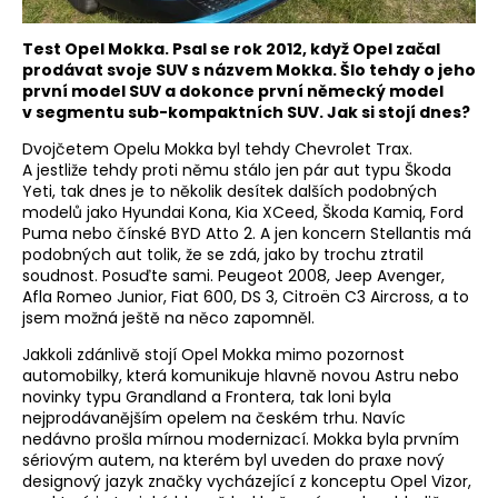
Test Opel Mokka. Psal se rok 2012, když Opel začal
prodávat svoje SUV s názvem Mokka. Šlo tehdy o jeho
první model SUV a dokonce první německý model
v segmentu sub-kompaktních SUV. Jak si stojí dnes?
Dvojčetem Opelu Mokka byl tehdy Chevrolet Trax.
A jestliže tehdy proti němu stálo jen pár aut typu Škoda
Yeti, tak dnes je to několik desítek dalších podobných
modelů jako Hyundai Kona, Kia XCeed, Škoda Kamiq, Ford
Puma nebo čínské BYD Atto 2. A jen koncern Stellantis má
podobných aut tolik, že se zdá, jako by trochu ztratil
soudnost. Posuďte sami. Peugeot 2008, Jeep Avenger,
Afla Romeo Junior, Fiat 600, DS 3, Citroën C3 Aircross, a to
jsem možná ještě na něco zapomněl.
Jakkoli zdánlivě stojí Opel Mokka mimo pozornost
automobilky, která komunikuje hlavně novou Astru nebo
novinky typu Grandland a Frontera, tak loni byla
nejprodávanějším opelem na českém trhu. Navíc
nedávno prošla mírnou modernizací. Mokka byla prvním
sériovým autem, na kterém byl uveden do praxe nový
designový jazyk značky vycházející z konceptu Opel Vizor,