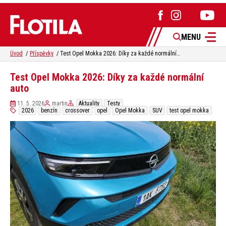
MENU
Úvod
Příspěvky
Test Opel Mokka 2026: Díky za každé normální auto
Test Opel Mokka 2026: Díky za každé normální
auto
11. 5. 2026
martin
Aktuality
Testy
2026
benzín
crossover
opel
Opel Mokka
SUV
test opel mokka