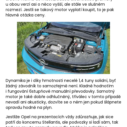
u obou verzí asi o něco vyšší, ale stále ve slušném
rozmezí. Jestli se takový motor vyplatí koupit, to je pak
hlavně otázka ceny.
Dynamika je i díky hmotnosti necelé 1,4 tuny solidní, byť
žádný závodník to samozřejmě není. Kladně hodnotím
i fungování 6stupňové manuální převodovky. Samotný
motor je také dobře odhlučněný, tříválec v tomto případě
nevadí ani akusticky, dozvíte se o něm jen pokud šlápnete
opravdu hodně na plyn.
Jestliže Opel na prezentacích vždy zdůrazňuje, jak sice
patří do koncernu Stellantis, ale podvozky si ladí sám, tak