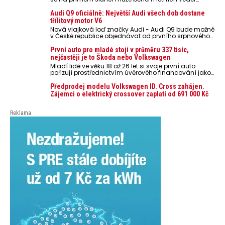
rozpálit až na 80 °C. Takové teploty představují
nebezpečí pro odložené mobilní telefony, powerbanky
Audi Q9 oficiálně: Největší Audi všech dob dostane
nebo notebooky. Můžou urychlit stárnutí baterií,
třílitový motor V6
poškodit elektroniku a ve výjimečných případech i
Nová vlajková loď značky Audi - Audi Q9 bude možné
zvýšit riziko požáru.
v České republice objednávat od prvního srpnového
týdne 2026, kde budou oznámeny také české ceny.
První auto pro mladé stojí v průměru 337 tisíc,
nejčastěji je to Škoda nebo Volkswagen
Mladí lidé ve věku 18 až 26 let si svoje první auto
pořizují prostřednictvím úvěrového financování jako
ojeté. Je to tak u 93,3 % lidí, jen 6,7 % si pořídí nové
auto. Průměrná pořizovací cena vozu dosahuje 337
Předprodej modelu Volkswagen ID. Cross zahájen.
tisíc korun a průměrná financovaná částka
Zájemci o elektrický crossover zaplatí od 691 000 Kč
přesahuje 251 tisíc korun. Vyplývá to z dat Leasingu
České spořitelny za posledních 10 let (2016–2026).
Reklama