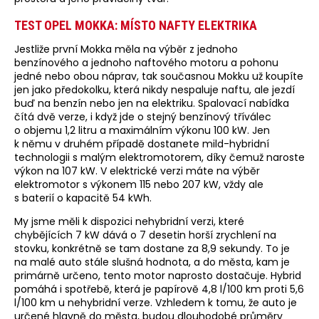
TEST OPEL MOKKA: MÍSTO NAFTY ELEKTRIKA
Jestliže první Mokka měla na výběr z jednoho
benzínového a jednoho naftového motoru a pohonu
jedné nebo obou náprav, tak současnou Mokku už koupíte
jen jako předokolku, která nikdy nespaluje naftu, ale jezdí
buď na benzín nebo jen na elektriku. Spalovací nabídka
čítá dvě verze, i když jde o stejný benzínový tříválec
o objemu 1,2 litru a maximálním výkonu 100 kW. Jen
k němu v druhém případě dostanete mild-hybridní
technologii s malým elektromotorem, díky čemuž naroste
výkon na 107 kW. V elektrické verzi máte na výběr
elektromotor s výkonem 115 nebo 207 kW, vždy ale
s baterií o kapacitě 54 kWh.
My jsme měli k dispozici nehybridní verzi, které
chybějících 7 kW dává o 7 desetin horší zrychlení na
stovku, konkrétně se tam dostane za 8,9 sekundy. To je
na malé auto stále slušná hodnota, a do města, kam je
primárně určeno, tento motor naprosto dostačuje. Hybrid
pomáhá i spotřebě, která je papírově 4,8 l/100 km proti 5,6
l/100 km u nehybridní verze. Vzhledem k tomu, že auto je
určené hlavně do města, budou dlouhodobé průměry