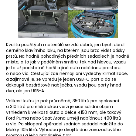
Kvalita použitých materiálů se zdá dobrá, jen bych ubral
černého klavírního laku, na kterém jsou brzo vidět otisky
prstů. Na hodně pohodlných předních sedadlech je hodně
místa, a to jak v podélném směru, tak nad hlavou, vzadu
je to už podstatně horší a jiná auta nabídnou prostoru
o něco víc. Cestující zde nemají ani výdechy klimatizace,
a zajímavé je, že vpředu je jeden USB-C port a dá se
dokoupit bezdrátové nabíječka, vzadu jsou porty hned
dva, ale jen USB-A.
Velikost kufru je pak průměrná, 350 litrů pro spalovací
a 310 litrů pro elektrickou verzi je sice solidní objem
vzhledem k velikosti auta o délce 4150 mm, ale takový
Ford Puma nebo Seat Arona umějí nabídnout 400 litrů
a víc. Po sklopení opěradel zadních sedadel naložíte do
Mokky 1105 litrů. Výhodou je dvojité dno zavazadlového
prostoru a jeho pravidelný tvar.