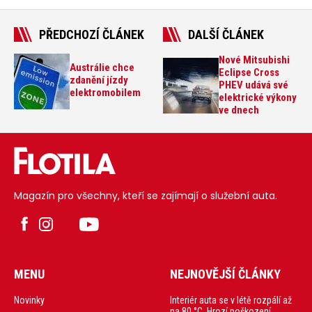
PŘEDCHOZÍ ČLÁNEK
DALŠÍ ČLÁNEK
Nové Mitsubishi
Austrálie chce
Eclipse Cross
zdanění jízdy
PHEV udává své
elektromobilem
elektrické výkony
ve dnech
Magazín pro všechny, kteří se zajímají o služební auta.
MENU
NEJNOVĚJŠÍ ČLÁNKY
Interiér auta se v létě rozpálí až
Novinky
na 80 °C. Hrozí poškození