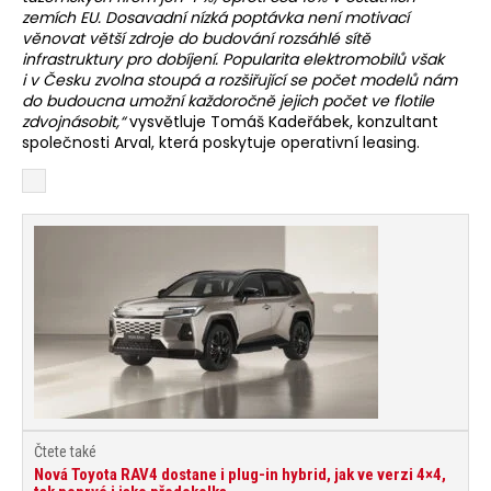
zemích EU. Dosavadní nízká poptávka není motivací
věnovat větší zdroje do budování rozsáhlé sítě
infrastruktury pro dobíjení. Popularita elektromobilů však
i v Česku zvolna stoupá a rozšiřující se počet modelů nám
do budoucna umožní každoročně jejich počet ve flotile
zdvojnásobit,“
vysvětluje Tomáš Kadeřábek, konzultant
společnosti Arval, která poskytuje operativní leasing.
Čtete také
Nová Toyota RAV4 dostane i plug-in hybrid, jak ve verzi 4×4,