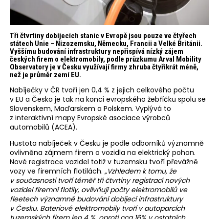
Tři čtvrtiny dobíjecích stanic v Evropě jsou pouze ve čtyřech
státech Unie – Nizozemsku, Německu, Francii a Velké Británii.
Vyššímu budování infrastruktury nepřispívá nízký zájem
českých firem o elektromobily, podle průzkumu Arval Mobility
Observatory je v Česku využívají firmy zhruba čtyřikrát méně,
než je průměr zemí EU.
Nabíječky v ČR tvoří jen 0,4 % z jejich celkového počtu
v EU a Česko je tak na konci evropského žebříčku spolu se
Slovenskem, Maďarskem a Polskem. Vyplývá to
z interaktivní mapy Evropské asociace výrobců
automobilů (ACEA).
Hustota nabíječek v Česku je podle odborníků významně
ovlivněna zájmem firem o vozidla na elektrický pohon.
Nové registrace vozidel totiž v tuzemsku tvoří převážně
vozy ve firemních flotilách.
„Vzhledem k tomu, že
v současnosti tvoří téměř tři čtvrtiny registrací nových
vozidel firemní flotily, ovlivňují počty elektromobilů ve
fleetech významně budování dobíjecí infrastruktury
v Česku. Bateriové elektromobily tvoří v autoparcích
tuzemských firem jen 4 %, oproti cca 16% v ostatních