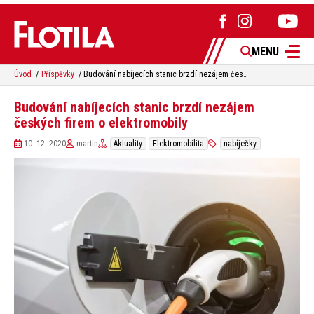
MENU
Úvod
Příspěvky
Budování nabíjecích stanic brzdí nezájem českých firem o elektromobily
Budování nabíjecích stanic brzdí nezájem
českých firem o elektromobily
10. 12. 2020
martin
Aktuality
Elektromobilita
nabíječky