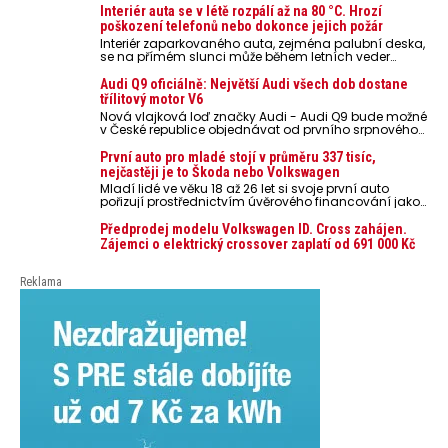
Interiér auta se v létě rozpálí až na 80 °C. Hrozí
poškození telefonů nebo dokonce jejich požár
Interiér zaparkovaného auta, zejména palubní deska,
se na přímém slunci může během letních veder
rozpálit až na 80 °C. Takové teploty představují
nebezpečí pro odložené mobilní telefony, powerbanky
Audi Q9 oficiálně: Největší Audi všech dob dostane
nebo notebooky. Můžou urychlit stárnutí baterií,
třílitový motor V6
poškodit elektroniku a ve výjimečných případech i
Nová vlajková loď značky Audi - Audi Q9 bude možné
zvýšit riziko požáru.
v České republice objednávat od prvního srpnového
týdne 2026, kde budou oznámeny také české ceny.
První auto pro mladé stojí v průměru 337 tisíc,
nejčastěji je to Škoda nebo Volkswagen
Mladí lidé ve věku 18 až 26 let si svoje první auto
pořizují prostřednictvím úvěrového financování jako
ojeté. Je to tak u 93,3 % lidí, jen 6,7 % si pořídí nové
auto. Průměrná pořizovací cena vozu dosahuje 337
Předprodej modelu Volkswagen ID. Cross zahájen.
tisíc korun a průměrná financovaná částka
Zájemci o elektrický crossover zaplatí od 691 000 Kč
přesahuje 251 tisíc korun. Vyplývá to z dat Leasingu
České spořitelny za posledních 10 let (2016–2026).
Reklama