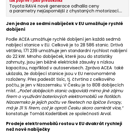
tak poprvé i jako předokolka
Toyota RAV4 nové generace odhalila ceny
a parametry nejúspornější z chystaných motorizací.
Plug-in hybrid bude k dispozici i jako čtyřkolka
i předokolka. Stát bude od 1,2 milionu korun.
Jen jedna ze sedmi nabíječek v EU umožňuje rychlé
dobíjení
Podle ACEA umožňuje rychlé dobíjení jen každá sedmá
nabíjecí stanice v EU. Celkově je to 28 586 stanic. Drtivá
většina, 171 239 umožňuje jen standardní rychlost nabíjení
do 22 kW. Mnoho dobíječek, které jsou do statistiky
zahrnuty, jsou jen běžné elektrické zásuvky s nízkou
kapacitou, například v autoservisech. Zpráva ACEA také
ukázala, že dobíjecí stanice jsou v EU nerovnoměrně
rozloženy. Přes padesát tisíc, tj. čtvrtina z celkového
počtu, je jen v Nizozemsku. V Česku je to 808 dobíjecích
míst.
„Počet dobíjecích stanic odpovídá mimo jiné zájmu
firem o využívání bateriových elektromobilů ve flotilách.
Nizozemsko je jejich počtu ve fleetech na špičce Evropy,
má je 31 % firem, což je oproti Česku skoro osmkrát více,“
konstatuje Tomáš Kadeřábek ze společnosti Arval.
Prodeje elektromobilů rostou v EU dvakrát rychleji
než nové nabíječky