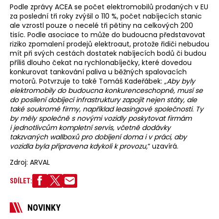
Podle zprávy ACEA se počet elektromobilů prodaných v EU
za poslední tři roky zvýšil o 110 %, počet nabíjecích stanic
ale vzrostl pouze o necelé tři pětiny na celkových 200
tisíc. Podle asociace to může do budoucna představovat
riziko zpomalení prodejů elektroaut, protože řidiči nebudou
mít při svých cestách dostatek nabíjecích bodů či budou
příliš dlouho čekat na rychlonabíječky, které dovedou
konkurovat tankování paliva u běžných spalovacích
motorů. Potvrzuje to také Tomáš Kadeřábek:
„Aby byly
elektromobily do budoucna konkurenceschopné, musí se
do posílení dobíjecí infrastruktury zapojit nejen státy, ale
také soukromé firmy, například leasingové společnosti. Ty
by měly společně s novými vozidly poskytovat firmám
i jednotlivcům kompletní servis, včetně dodávky
takzvaných wallboxů pro dobíjení doma i v práci, aby
vozidla byla připravena kdykoli k provozu,
“ uzavírá.
Zdroj: ARVAL
SDÍLET:
NOVINKY