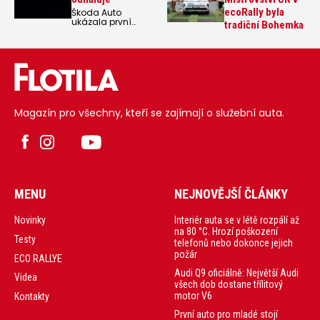
ecoRally byla
Škoda Auto
ukázala první
tradiční Bohemka
detail budoucí
"elektrické octavie"
v podobě
konceptu Vision O,
který bude mít
premiéru
začátkem září v
Mnichově.
Magazín pro všechny, kteří se zajímají o služební auta.
MENU
NEJNOVĚJŠÍ ČLÁNKY
Interiér auta se v létě rozpálí až
Novinky
na 80 °C. Hrozí poškození
Testy
telefonů nebo dokonce jejich
požár
ECO RALLYE
Audi Q9 oficiálně: Největší Audi
Videa
všech dob dostane třílitový
motor V6
Kontakty
První auto pro mladé stojí