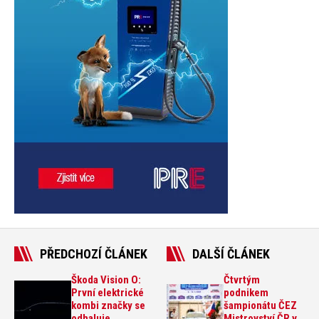
PŘEDCHOZÍ ČLÁNEK
DALŠÍ ČLÁNEK
Škoda Vision O:
Čtvrtým
První elektrické
podnikem
kombi značky se
šampionátu ČEZ
odhaluje
Mistrovství ČR v