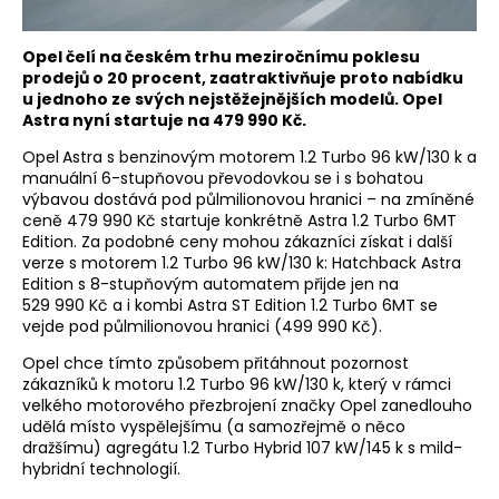
Opel čelí na českém trhu meziročnímu poklesu
prodejů o 20 procent, zaatraktivňuje proto nabídku
u jednoho ze svých nejstěžejnějších modelů. Opel
Astra nyní startuje na 479 990 Kč.
Opel
Astra s benzinovým motorem 1.2 Turbo 96 kW/130 k a
manuální 6-stupňovou převodovkou se i s bohatou
výbavou dostává pod půlmilionovou hranici – na zmíněné
ceně 479 990 Kč startuje konkrétně Astra 1.2 Turbo 6MT
Edition. Za podobné ceny mohou zákazníci získat i další
verze s motorem 1.2 Turbo 96 kW/130 k: Hatchback Astra
Edition s 8-stupňovým automatem přijde jen na
529 990 Kč a i kombi Astra ST Edition 1.2 Turbo 6MT se
vejde pod půlmilionovou hranici (499 990 Kč).
Opel chce tímto způsobem přitáhnout pozornost
zákazníků k motoru 1.2 Turbo 96 kW/130 k, který v rámci
velkého motorového přezbrojení značky Opel zanedlouho
udělá místo vyspělejšímu (a samozřejmě o něco
dražšímu) agregátu 1.2 Turbo Hybrid 107 kW/145 k s mild-
hybridní technologií.