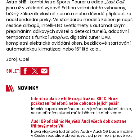
Astra 5HB i kombi Astra Sports Tourer u edice „
Last Call
“
jsou už v základní výbavě Edition velmi dobře vybaveny,
běžný zákazník vlastně nemá mnoho důvodů připlácet za
nadstandardní prvky. Ve standardu modelů Edition je např.
šestice airbagů, Intelli-LED světlomety s automatickým
přepínáním dálkových světel a detekcí tunelů, adaptivní
tempomat s funkcí
Stop/Go
, digitální tuner DAB,
kompletní elektrické ovládání oken, bezklíčové startování,
automatickou klimatizaci nebo 16“ litá kola…
Zdroj: Opel
SDÍLET:
NOVINKY
Interiér auta se v létě rozpálí až na 80 °C. Hrozí
poškození telefonů nebo dokonce jejich požár
Interiér zaparkovaného auta, zejména palubní deska,
se na přímém slunci může během letních veder
rozpálit až na 80 °C. Takové teploty představují
nebezpečí pro odložené mobilní telefony, powerbanky
Audi Q9 oficiálně: Největší Audi všech dob dostane
nebo notebooky. Můžou urychlit stárnutí baterií,
třílitový motor V6
poškodit elektroniku a ve výjimečných případech i
Nová vlajková loď značky Audi - Audi Q9 bude možné
zvýšit riziko požáru.
v České republice objednávat od prvního srpnového