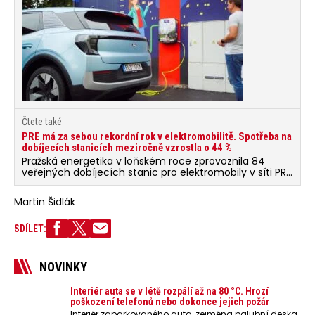
Čtete také
PRE má za sebou rekordní rok v elektromobilitě. Spotřeba na
dobíjecích stanicích meziročně vzrostla o 44 %
Pražská energetika v loňském roce zprovoznila 84
veřejných dobíjecích stanic pro elektromobily v síti PRE
POINT. Majitelé vozů s externím dobíjením tak dnes…
Martin Šidlák
SDÍLET:
NOVINKY
Interiér auta se v létě rozpálí až na 80 °C. Hrozí
poškození telefonů nebo dokonce jejich požár
Interiér zaparkovaného auta, zejména palubní deska,