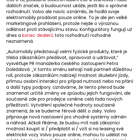
dalších značek, a budoucnost ukáže, jestli šlo o správné
rozhodnutí. Volvo ale navíc oznámilo, že hodlá svoje
elektromobily prodávat pouze online. To je ale jen velké
marketingové prohlášení, protože nejde o výraznou
odlišnost proti stávajícímu stavu. Konfigurátory fungují už
dnes a
konec dealerů
toto rozhodnutí rozhodně
neznamená.
„Automobily představují velmi fyzické produkty, které je
třeba zákazníkům předávat, opravovat a udržovat,“
vysvětluje PR manažerka českého zastoupení Petra
Doležalová. „V tomto směru sehrají naši partneři důležitou
roli, protože zákazníkům nabízejí možnost zkušební jízdy,
přímou osobní interakci pro případ nutnosti nebo na přání
a další typy podpory. Uznáváme, že tento přerod bude
znamenat určité změny ve způsobu jejich fungování, ale
současně zde pro prodejce vznikne celá řada nových
příležitostí. Vytváření společné hodnoty současně
znamená, že se budeme férově dělit o zisky. Volvo
připravuje nová nastavení pro vhodné systémy odměn
a náhrad. Ačkoli říkáme, že budou mít naši zákazníci
možnost koupit si / předplatit si / vzít si na leasing své
elektrické vozy Volvo pouze online, mohou to udělat na