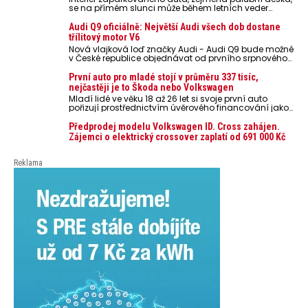
se na přímém slunci může během letních veder
rozpálit až na 80 °C. Takové teploty představují
nebezpečí pro odložené mobilní telefony, powerbanky
Audi Q9 oficiálně: Největší Audi všech dob dostane
nebo notebooky. Můžou urychlit stárnutí baterií,
třílitový motor V6
poškodit elektroniku a ve výjimečných případech i
Nová vlajková loď značky Audi - Audi Q9 bude možné
zvýšit riziko požáru.
v České republice objednávat od prvního srpnového
týdne 2026, kde budou oznámeny také české ceny.
První auto pro mladé stojí v průměru 337 tisíc,
nejčastěji je to Škoda nebo Volkswagen
Mladí lidé ve věku 18 až 26 let si svoje první auto
pořizují prostřednictvím úvěrového financování jako
ojeté. Je to tak u 93,3 % lidí, jen 6,7 % si pořídí nové
auto. Průměrná pořizovací cena vozu dosahuje 337
Předprodej modelu Volkswagen ID. Cross zahájen.
tisíc korun a průměrná financovaná částka
Zájemci o elektrický crossover zaplatí od 691 000 Kč
přesahuje 251 tisíc korun. Vyplývá to z dat Leasingu
České spořitelny za posledních 10 let (2016–2026).
Reklama