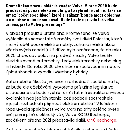
Dramatickou změnu ohlásila značka Volvo. V roce 2030 bude
prodávat už pouze elektromobily, a to výhradně online. Také se
omezí počet specifikací, které si zákazník bude moct objednat,
a o ceně se nebude smlouvat. Bude to ale opravdu tak velká
změna, jak to Volvo prezentuje?
V oblasti produktu určitě ano. Kromě toho, že Volvo
vyčlenilo do samostatné značky svoji divizi Polestar, která
má výrabět pouze elektromobily, zahájila i elektrifikaci
všech svých modelů. Už dříve bylo oznámeno, že do roku
2025 chce, aby polovinu prodejů značky Volvo tvořily
elektrifikované automobily, tedy elektromobily nebo plug-
in hybridy. Do roku 2030 ale chce se spalovacími motory
úplně skončit a vyřadit i všechny hybridy.
Automobilka říká, že „ve svém rozhodnutí spoléhá na to,
že bude dle očekávání vytvořena příslušná legislativa
a současně se bude rychle rozrůstat infrastruktura vysoce
kvalitních nabíjecích stanic, což podpoří spotřebitele
v jejich rozhodnutí přijmout elektromobilitu.“ V loňském
roce uvedla společnost Volvo Cars na trhy celého světa
svůj první plně elektrický vůz, Volvo XC40 Recharge,
začátkem března 2021 představila další,
C40 Recharge
.
Což o to, podobné elektromobilní cíle si stanovila i řada