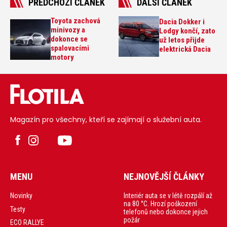
PŘEDCHOZÍ ČLÁNEK
DALŠÍ ČLÁNEK
Toyota zachová
Dacia Dokker i
minivozy a
Lodgy končí, zato
dokonce se
už letos přijde
spalovacími
elektrická Dacia
motory
Magazín pro všechny, kteří se zajímají o služební auta.
MENU
NEJNOVĚJŠÍ ČLÁNKY
Interiér auta se v létě rozpálí až
Novinky
na 80 °C. Hrozí poškození
Testy
telefonů nebo dokonce jejich
požár
ECO RALLYE