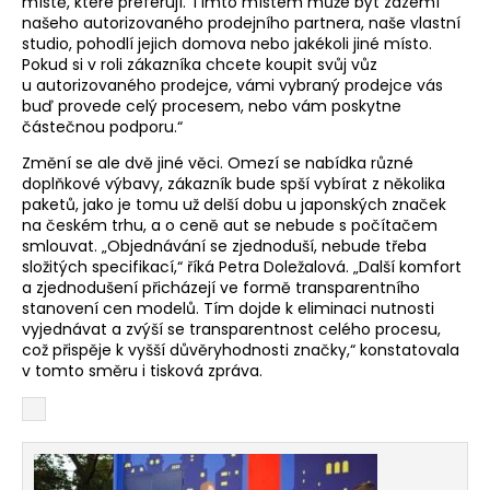
místě, které preferují. Tímto místem může být zázemí
našeho autorizovaného prodejního partnera, naše vlastní
studio, pohodlí jejich domova nebo jakékoli jiné místo.
Pokud si v roli zákazníka chcete koupit svůj vůz
u autorizovaného prodejce, vámi vybraný prodejce vás
buď provede celý procesem, nebo vám poskytne
částečnou podporu.“
Změní se ale dvě jiné věci. Omezí se nabídka různé
doplňkové výbavy, zákazník bude spší vybírat z několika
paketů, jako je tomu už delší dobu u japonských značek
na českém trhu, a o ceně aut se nebude s počítačem
smlouvat. „Objednávání se zjednoduší, nebude třeba
složitých specifikací,“ říká Petra Doležalová. „Další komfort
a zjednodušení přicházejí ve formě transparentního
stanovení cen modelů. Tím dojde k eliminaci nutnosti
vyjednávat a zvýší se transparentnost celého procesu,
což přispěje k vyšší důvěryhodnosti značky,“ konstatovala
v tomto směru i tisková zpráva.