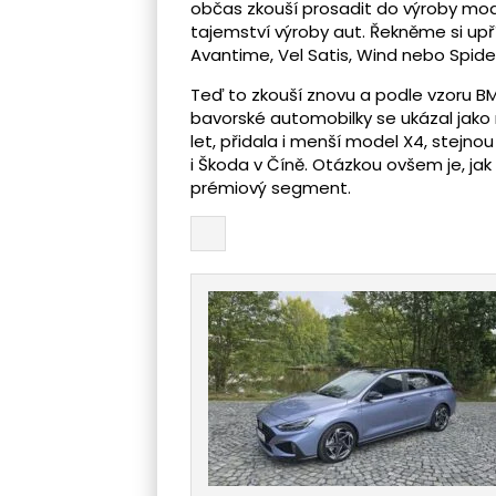
občas zkouší prosadit do výroby mod
tajemství výroby aut. Řekněme si upř
Avantime, Vel Satis, Wind nebo Spide
Teď to zkouší znovu a podle vzoru B
bavorské automobilky se ukázal jako
let, přidala i menší model X4, stejno
i Škoda v Číně. Otázkou ovšem je, j
prémiový segment.