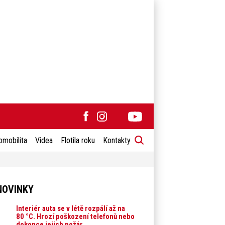
omobilita
Videa
Flotila roku
Kontakty
NOVINKY
Interiér auta se v létě rozpálí až na
80 °C. Hrozí poškození telefonů nebo
dokonce jejich požár