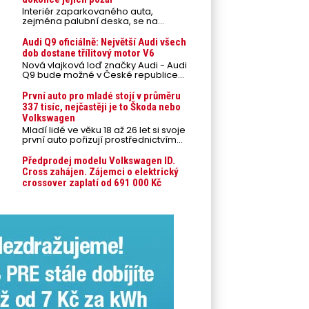
Interiér zaparkovaného auta,
zejména palubní deska, se na
přímém slunci může během letních
veder rozpálit až na 80 °C. Takové
Audi Q9 oficiálně: Největší Audi všech
teploty představují nebezpečí pro
dob dostane třílitový motor V6
odložené mobilní telefony,
Nová vlajková loď značky Audi - Audi
powerbanky nebo notebooky. Můžou
Q9 bude možné v České republice
urychlit stárnutí baterií, poškodit
objednávat od prvního srpnového
elektroniku a ve výjimečných
týdne 2026, kde budou oznámeny
První auto pro mladé stojí v průměru
případech i zvýšit riziko požáru.
také české ceny.
337 tisíc, nejčastěji je to Škoda nebo
Volkswagen
Mladí lidé ve věku 18 až 26 let si svoje
první auto pořizují prostřednictvím
úvěrového financování jako ojeté. Je
to tak u 93,3 % lidí, jen 6,7 % si pořídí
Předprodej modelu Volkswagen ID.
nové auto. Průměrná pořizovací
Cross zahájen. Zájemci o elektrický
cena vozu dosahuje 337 tisíc korun a
crossover zaplatí od 691 000 Kč
průměrná financovaná částka
přesahuje 251 tisíc korun. Vyplývá to z
dat Leasingu České spořitelny za
posledních 10 let (2016–2026).