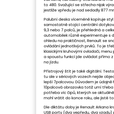
to 480. Svažující se střecha nijak v
jestliže vpředu je nad sedadly 877
Palubní deska víceméně kopíruje styl
samostatně stojící centrální dotyko
9,3 nebo 7 palců, je přehledná a celk
automobilek různě experimentuje s dig
ohledu na praktičnost, Renault se sna
ovládání jednotlivých prvků. To je tř
klasickými kruhovými ovladači, menu 
a spoustu funkcí jde ovládat přímo z
na jízdu.
Přístrojový štít je také digitální. T
tu ale v sériových vozech nejde obje
lepší 7palcovou. Důvodem je údajně 
10palcová obrazovka totiž umí třeba z
potřeba víc čipů, kterých se aktuáln
mohl vrátit do konce roku, ale jisté to
Dle diktátu doby je Renault Arkana 
USB porty (dva vepředu, dva vzadu) pr