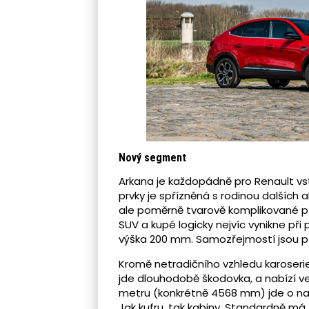
Nový segment
Arkana je každopádně pro Renault 
prvky je spřízněná s rodinou dalších 
ale poměrně tvarově komplikované př
SUV a kupé logicky nejvíc vynikne př
výška 200 mm. Samozřejmostí jsou př
Kromě netradičního vzhledu karoseri
jde dlouhodobě škodovka, a nabízí ve 
metru (konkrétně 4568 mm) jde o nadpr
Jak kufru, tak kabiny. Standardně má z