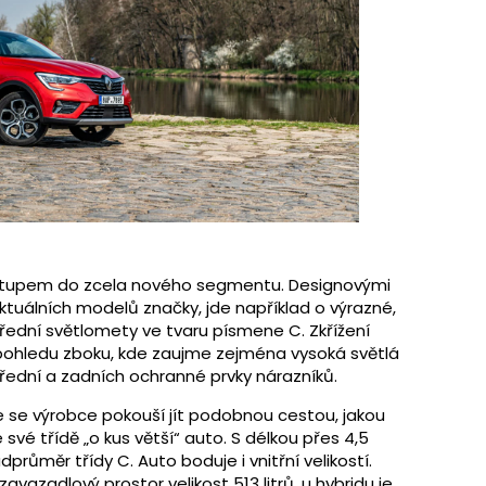
vstupem do zcela nového segmentu. Designovými
aktuálních modelů značky, jde například o výrazné,
ední světlomety ve tvaru písmene C. Zkřížení
i pohledu zboku, kde zaujme zejména vysoká světlá
ední a zadních ochranné prvky nárazníků.
e se výrobce pokouší jít podobnou cestou, jakou
své třídě „o kus větší“ auto. S délkou přes 4,5
ůměr třídy C. Auto boduje i vnitřní velikostí.
avazadlový prostor velikost 513 litrů, u hybridu je