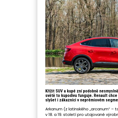
Křížit SUV a kupé zní podobně nesmyslně
světě to kupodivu funguje. Renault chce
slyšet i zákazníci v neprémiovém segmen
Arkanum (z latinského „arcanum“ – t
v 18. a 19. století pro utajované výrob