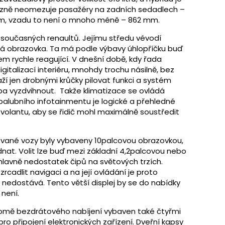
ýrazně neomezuje pasažéry na zadních sedadlech –
 mm, vzadu to není o mnoho méně – 862 mm.
 současných renaultů. Jejímu středu vévodí
vá obrazovka. Ta má podle výbavy úhlopříčku buď
em rychle reagující. V dnešní době, kdy řada
italizací interiéru, mnohdy trochu násilně, bez
ží jen drobnými krůčky pilovat funkci a systém
eba vyzdvihnout. Takže klimatizace se ovládá
palubního infotainmentu je logické a přehledné
 volantu, aby se řidič mohl maximálně soustředit
estované vozy byly vybaveny 10palcovou obrazovkou,
dnat. Volit lze buď mezi základní 4,2palcovou nebo
hlavně nedostatek čipů na světových trzích.
rcadlit navigaci a na její ovládání je proto
ě nedostává. Tento větší displej by se do nabídky
 není.
kromě bezdrátového nabíjení vybaven také čtyřmi
o připojení elektronických zařízení. Dveřní kapsy