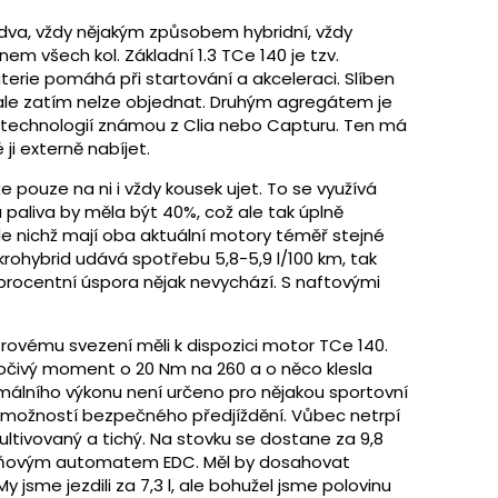
 dva, vždy nějakým způsobem hybridní, vždy
 všech kol. Základní 1.3 TCe 140 je tzv.
aterie pomáhá při startování a akceleraci. Slíben
en ale zatím nelze objednat. Druhým agregátem je
ní technologií známou z Clia nebo Capturu. Ten má
é ji externě nabíjet.
e pouze na ni i vždy kousek ujet. To se využívá
paliva by měla být 40%, což ale tak úplně
 nichž mají oba aktuální motory téměř stejné
krohybrid udává spotřebu 5,8-5,9 l/100 km, tak
40procentní úspora nějak nevychází. S naftovými
rovému svezení měli k dispozici motor TCe 140.
točivý moment o 20 Nm na 260 a o něco klesla
álního výkonu není určeno pro nějakou sportovní
s možností bezpečného předjíždění. Vůbec netrpí
ultivovaný a tichý. Na stovku se dostane za 9,8
upňovým automatem EDC. Měl by dosahovat
 jsme jezdili za 7,3 l, ale bohužel jsme polovinu