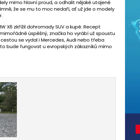
ely mimo hlavní proud, a odhalit nějaké utajené
ímně, že se mu to moc nedaří, ať už jde o modely
r.
MW X6 zkřížil dohromady SUV a kupé. Recept
 mimořádně úspěšný, značka ho vyrábí už spoustu
u cestou se vydal i Mercedes, Audi nebo třeba
ak to bude fungovat u evropských zákazníků mimo