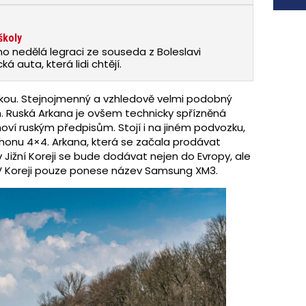
školy
no nedělá legraci ze souseda z Boleslavi
á auta, která lidi chtějí.
nkou. Stejnojmenný a vzhledově velmi podobný
. Ruská Arkana je ovšem technicky spřízněná
hoví ruským předpisům. Stojí i na jiném podvozku,
onu 4×4. Arkana, která se začala prodávat
v Jižní Koreji se bude dodávat nejen do Evropy, ale
 V Koreji pouze ponese název Samsung XM3.