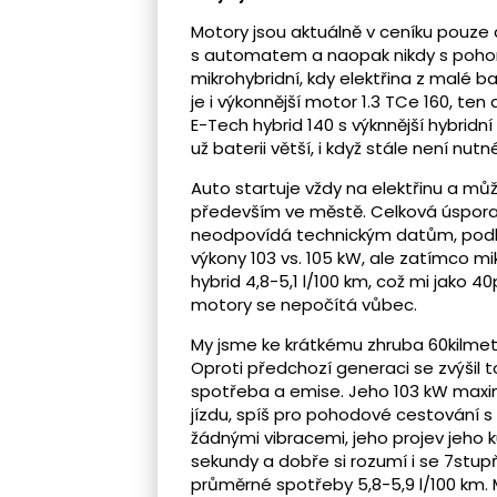
Motory jsou aktuálně v ceníku pouze
s automatem a naopak nikdy s pohonem
mikrohybridní, kdy elektřina z malé b
je i výkonnější motor 1.3 TCe 160, t
E-Tech hybrid 140 s výknnější hybrid
už baterii větší, i když stále není nutn
Auto startuje vždy na elektřinu a můž
především ve městě. Celková úspora 
neodpovídá technickým datům, podle
výkony 103 vs. 105 kW, ale zatímco mi
hybrid 4,8-5,1 l/100 km, což mi jako 
motory se nepočítá vůbec.
My jsme ke krátkému zhruba 60kilmet
Oproti předchozí generaci se zvýšil 
spotřeba a emise. Jeho 103 kW maxim
jízdu, spíš pro pohodové cestování 
žádnými vibracemi, jeho projev jeho k
sekundy a dobře si rozumí i se 7st
průměrné spotřeby 5,8-5,9 l/100 km. My