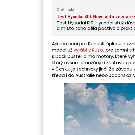
Čtete také
Test Hyundai i30: Nové auto ze staré 
Test Hyundai i30. Hyundai si už dáv
a místo toho dělá poctivá a praktick
Arkana není pro Renault úplnou novi
model už
vyrábí v Rusku
pro tamní trh
s Dacií Duster a má motory, které vy
který ovšem umožňuje i zástavbu poh
v Česku, je technicky jiná. Ze závodu 
třeba i do Austrálie nebo Japonska.