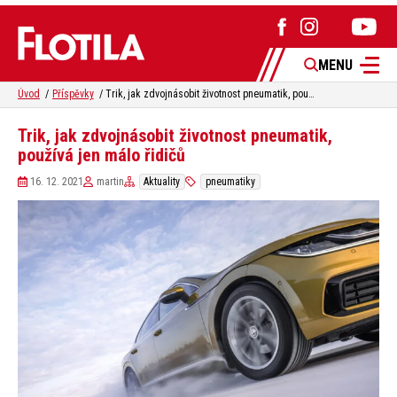
MENU
Úvod
Příspěvky
Trik, jak zdvojnásobit životnost pneumatik, používá jen málo řidičů
Trik, jak zdvojnásobit životnost pneumatik,
používá jen málo řidičů
16. 12. 2021
martin
Aktuality
pneumatiky