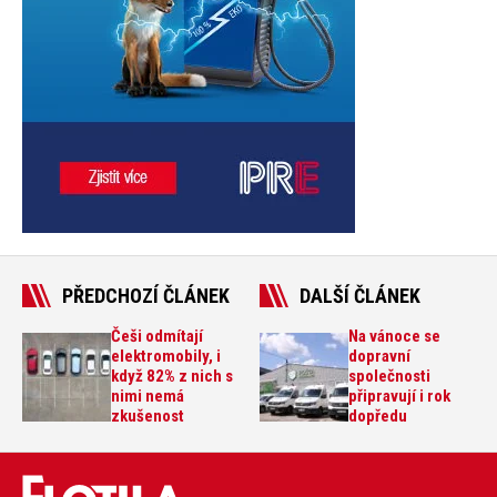
PŘEDCHOZÍ ČLÁNEK
DALŠÍ ČLÁNEK
Češi odmítají
Na vánoce se
elektromobily, i
dopravní
když 82% z nich s
společnosti
nimi nemá
připravují i rok
zkušenost
dopředu