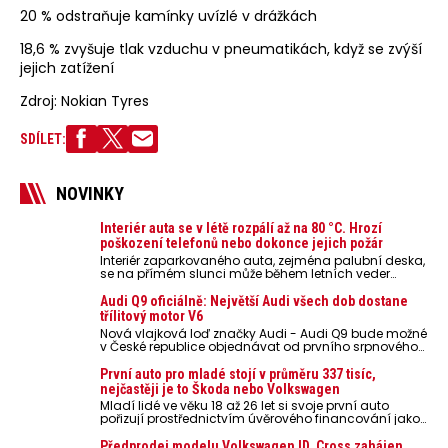
20 % odstraňuje kamínky uvízlé v drážkách
18,6 % zvyšuje tlak vzduchu v pneumatikách, když se zvýší
jejich zatížení
Zdroj: Nokian Tyres
SDÍLET:
NOVINKY
Interiér auta se v létě rozpálí až na 80 °C. Hrozí
poškození telefonů nebo dokonce jejich požár
Interiér zaparkovaného auta, zejména palubní deska,
se na přímém slunci může během letních veder
rozpálit až na 80 °C. Takové teploty představují
nebezpečí pro odložené mobilní telefony, powerbanky
Audi Q9 oficiálně: Největší Audi všech dob dostane
nebo notebooky. Můžou urychlit stárnutí baterií,
třílitový motor V6
poškodit elektroniku a ve výjimečných případech i
Nová vlajková loď značky Audi - Audi Q9 bude možné
zvýšit riziko požáru.
v České republice objednávat od prvního srpnového
týdne 2026, kde budou oznámeny také české ceny.
První auto pro mladé stojí v průměru 337 tisíc,
nejčastěji je to Škoda nebo Volkswagen
Mladí lidé ve věku 18 až 26 let si svoje první auto
pořizují prostřednictvím úvěrového financování jako
ojeté. Je to tak u 93,3 % lidí, jen 6,7 % si pořídí nové
auto. Průměrná pořizovací cena vozu dosahuje 337
Předprodej modelu Volkswagen ID. Cross zahájen.