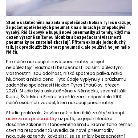
Studie uskutečněná na zadání společnosti Nokian Tyres ukazuje,
že počet opotřebených pneumatik na silnicích je znepokojivě
vysoký. Řidiči obvykle kupují nové pneumatiky až tehdy, když má
dezén výrazně sníženou hloubku a bezpečnostní vlastnosti
pneumatiky se znatelně zhoršují.
Přitom existuje jednoduchý
trik, jak prodloužit životnost pneumatik, ale používá ho jen málo
řidičů.
Pro řidiče nakupující nové pneumatiky je jejich
nejdůležitější vlastností bezpečnost. Dalšími důležitými
vlastnostmi jsou odolnost, nízká spotřeba paliva, nízká
hlučnost a nízká cena. Tyto údaje vyplynuly z průzkumu
zadaného společností Nokian Tyres (YouGov, březen
2021). Studie byla uskutečněna v Německu, severní Itálii,
Rusku, Švédsku a Finsku. V každé zemi odpovídalo 1000
řidičů osobních vozidel, kteří nakupují pneumatiky.
Studie prokázala, že více než jeden řidič ze čtyř si koupí
nové zimní pneumatiky
až poté, co jejich hloubka
dosáhne zákonem stanoveného limitu. Kromě toho téměř
čtvrtina respondentů uvedla, že nové pneumatiky
nakupuje až tehdy, když zjistí, že se snížily bezpečnostní