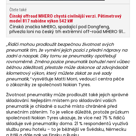
Čtete také
Čínský offroad MHERO chystá civilnější verzi. Pětimetrový
model 817 nabídne výkon 542 kW
Čínská značka MHERO, spadající pod Dongfeng,
přivezla loni na český trh extrémní off-road MHERO 917
s výkonem přes 1000 koní. Letos chystá civilnější slabší
verzi MHERO 817 s plug-in hybridním pohonem, která je
„Řidiči mohou prodloužit bezpečnou životnost svých
ale paradoxně delší.
pneumatik tím, že vymění jejich pozici z přední nápravy na
zadní a naopak. Díky tomu se pneumatiky opotřebují
rovnoměrně. Změna pozice pneumatik bohužel není vůbec
běžnou záležitostí, přestože může dokonce až zdvojnásobit
kilometrový výkon, který můžete získat ze své sady
pneumatik,“
vysvětluje Matti Morri, vedoucí centra péče
o zákazníky ze společnosti Nokian Tyres.
Životnost pneumatiky může prodloužit také jejich správné
skladování. Nejlepším místem pro skladování vašich
pneumatik je chladné a suché místo chráněné před
slunečním zářením. To je velice důležité, protože průzkum
společnosti Nokian Tyres ukazuje, že více než 75 % řidičů
skladuje své pneumatiky doma. 21 % respondentů využívá
službu pneu hotelu – to je běžnější ve Švédsku, Německu
a Itálii a dále pak ve Finsku a Rusku.