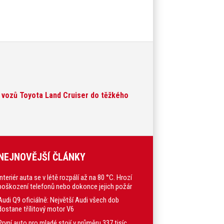
2 vozů Toyota Land Cruiser do těžkého
NEJNOVĚJŠÍ ČLÁNKY
Interiér auta se v létě rozpálí až na 80 °C. Hrozí
poškození telefonů nebo dokonce jejich požár
Audi Q9 oficiálně: Největší Audi všech dob
dostane třílitový motor V6
První auto pro mladé stojí v průměru 337 tisíc,