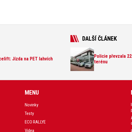
DALŠÍ ČLÁNEK
Policie převzala 2
elift: Jízda na PET lahvích
terénu
MENU
Novinky
Testy
ECO RALLYE
Videa