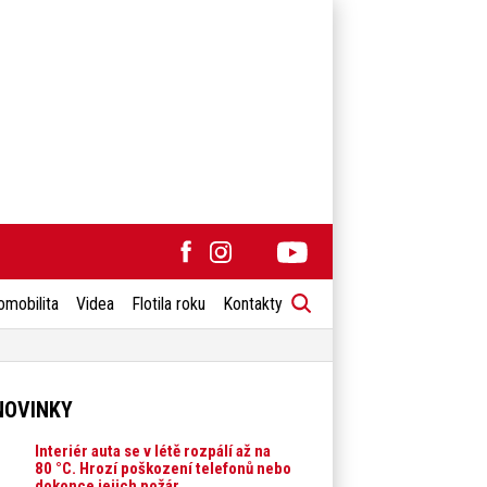
omobilita
Videa
Flotila roku
Kontakty
NOVINKY
Interiér auta se v létě rozpálí až na
80 °C. Hrozí poškození telefonů nebo
dokonce jejich požár