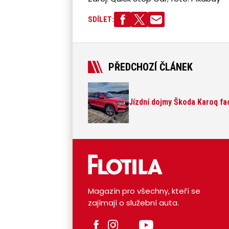
SDÍLET:
PŘEDCHOZÍ ČLÁNEK
Jízdní dojmy Škoda Karoq fac
Magazín pro všechny, kteří se
zajímají o služební auta.