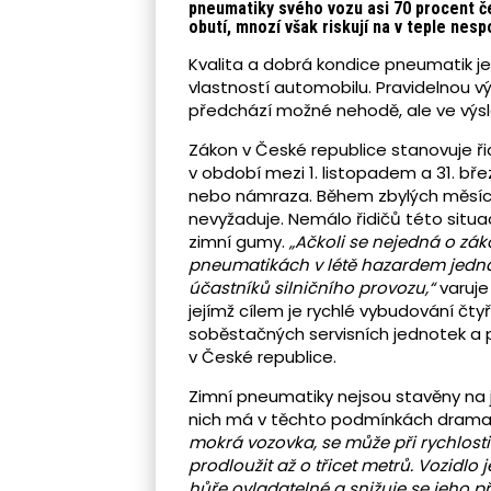
pneumatiky svého vozu asi 70 procent česk
obutí, mnozí však riskují na v teple nes
Kvalita a dobrá kondice pneumatik je 
vlastností automobilu. Pravidelnou 
předchází možné nehodě, ale ve výsled
Zákon v České republice stanovuje ř
v období mezi 1. listopadem a 31. břez
nebo námraza. Během zbylých měsíců 
nevyžaduje. Nemálo řidičů této situa
zimní gumy.
„Ačkoli se nejedná o zá
pneumatikách v létě hazardem jednak
účastníků silničního provozu,“
varuje
jejímž cílem je rychlé vybudování čt
soběstačných servisních jednotek a
v České republice.
Zimní pneumatiky nejsou stavěny na j
nich má v těchto podmínkách dramatic
mokrá vozovka, se může při rychlost
prodloužit až o třicet metrů. Vozidlo
hůře ovladatelné a snižuje se jeho př