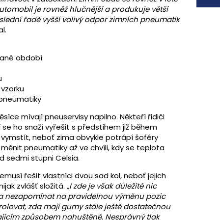
Automobil je rovněž hlučnější a produkuje větší
slední řadě vyšší valivý odpor zimních pneumatik
l.
dané období
u
 vzorku
 pneumatiky
ce mívají pneuservisy napilno. Někteří řidiči
ní se ho snaží vyřešit s předstihem již během
vymstít, neboť zima obvykle potrápí šoféry
 měnit pneumatiky až ve chvíli, kdy se teplota
d sedmi stupni Celsia.
usí řešit vlastníci dvou sad kol, neboť jejich
jak zvlášť složitá.
„I zde je však důležité nic
 a nezapomínat na pravidelnou výměnu pozic
rolovat, zda mají gumy stále ještě dostatečnou
dajícím způsobem nahuštěné. Nesprávný tlak