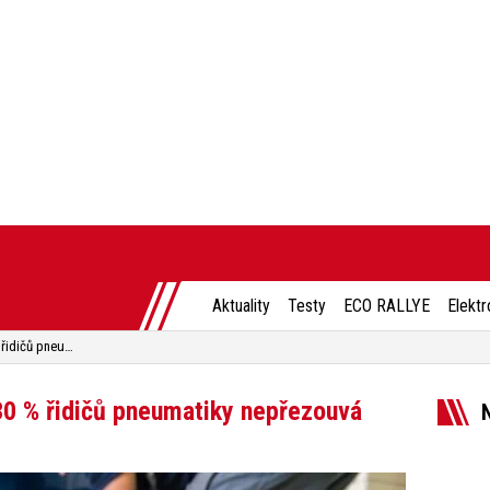
Aktuality
Testy
ECO RALLYE
Elektr
Delší brzdná dráha i emise. 30 % řidičů pneumatiky nepřezouvá
 30 % řidičů pneumatiky nepřezouvá