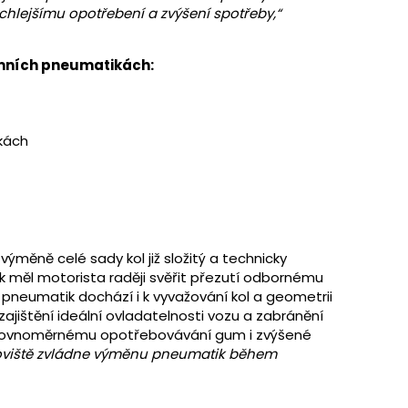
chlejšímu opotřebení a zvýšení spotřeby,“
zimních pneumatikách:
kách
výměně celé sady kol již složitý a technicky
k měl motorista raději svěřit přezutí odbornému
pneumatik dochází i k vyvažování kol a geometrii
zajištění ideální ovladatelnosti vozu a zabránění
rovnoměrnému opotřebovávání gum i zvýšené
coviště zvládne výměnu pneumatik během