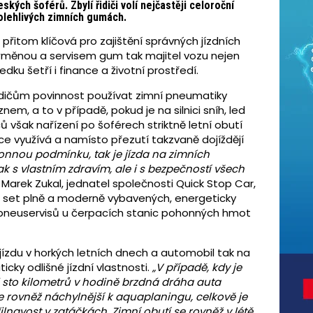
ých šoférů. Zbylí řidiči volí nejčastěji celoroční
polehlivých zimních gumách.
přitom klíčová pro zajištění správných jízdních
výměnou a servisem gum tak majitel vozu nejen
ku šetří i finance a životní prostředí.
idičům povinnost používat zimní pneumatiky
nem, a to v případě, pokud je na silnici sníh, led
však nařízení po šoférech striktně letní obutí
ce využívá a namísto přezutí takzvaně dojíždějí
konnou podmínku, tak je jízda na zimních
 s vlastním zdravím, ale i s bezpečností všech
 Marek Zukal, jednatel společnosti Quick Stop Car,
yř set plně a moderně vybavených, energeticky
 pneuservisů u čerpacích stanic pohonných hmot
ízdu v horkých letních dnech a automobil tak na
ky odlišné jízdní vlastnosti.
„V případě, kdy je
i sto kilometrů v hodině brzdná dráha auta
 je rovněž náchylnější k aquaplaningu, celkově je
ilnavost v zatáčkách. Zimní obutí se rovněž v létě