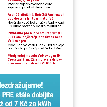
Interiér zaparkovaného auta,
zejména palubní deska, se na
přímém slunci může během letních
veder rozpálit až na 80 °C. Takové
Audi Q9 oficiálně: Největší Audi všech
teploty představují nebezpečí pro
dob dostane třílitový motor V6
odložené mobilní telefony,
Nová vlajková loď značky Audi - Audi
powerbanky nebo notebooky. Můžou
Q9 bude možné v České republice
urychlit stárnutí baterií, poškodit
objednávat od prvního srpnového
elektroniku a ve výjimečných
týdne 2026, kde budou oznámeny
První auto pro mladé stojí v průměru
případech i zvýšit riziko požáru.
také české ceny.
337 tisíc, nejčastěji je to Škoda nebo
Volkswagen
Mladí lidé ve věku 18 až 26 let si svoje
první auto pořizují prostřednictvím
úvěrového financování jako ojeté. Je
to tak u 93,3 % lidí, jen 6,7 % si pořídí
Předprodej modelu Volkswagen ID.
nové auto. Průměrná pořizovací
Cross zahájen. Zájemci o elektrický
cena vozu dosahuje 337 tisíc korun a
crossover zaplatí od 691 000 Kč
průměrná financovaná částka
přesahuje 251 tisíc korun. Vyplývá to z
dat Leasingu České spořitelny za
posledních 10 let (2016–2026).