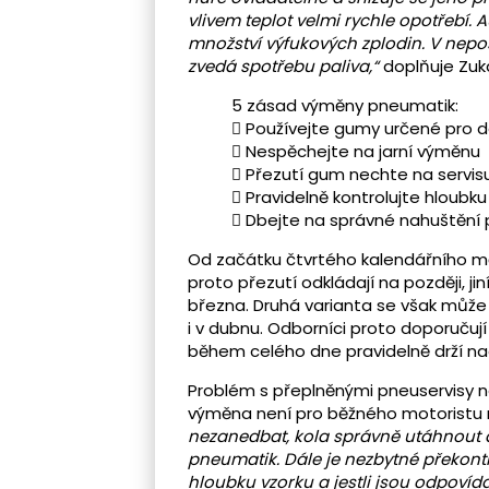
vlivem teplot velmi rychle opotřebí. 
množství výfukových zplodin. V nepo
zvedá spotřebu paliva,“
doplňuje Zuka
5 zásad výměny pneumatik:
 Používejte gumy určené pro 
 Nespěchejte na jarní výměnu
 Přezutí gum nechte na servis
 Pravidelně kontrolujte hloubku
 Dbejte na správné nahuštění
Od začátku čtvrtého kalendářního měsí
proto přezutí odkládají na později, ji
března. Druhá varianta se však může 
i v dubnu. Odborníci proto doporučují
během celého dne pravidelně drží na
Problém s přeplněnými pneuservisy nem
výměna není pro běžného motoristu ni
nezanedbat, kola správně utáhnout
pneumatik. Dále je nezbytné překont
hloubku vzorku a jestli jsou odpoví