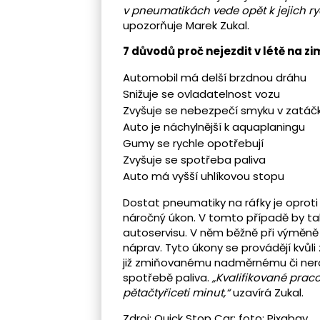
v pneumatikách vede opět k jejich ry
upozorňuje Marek Zukal.
7 důvodů proč nejezdit v létě na 
Automobil má delší brzdnou dráhu
Snižuje se ovladatelnost vozu
Zvyšuje se nebezpečí smyku v zatáč
Auto je náchylnější k aquaplaningu
Gumy se rychle opotřebují
Zvyšuje se spotřeba paliva
Auto má vyšší uhlíkovou stopu
Dostat pneumatiky na ráfky je oproti 
náročný úkon. V tomto případě by ta
autoservisu. V něm běžně při výměně 
náprav. Tyto úkony se provádějí kvůli 
již zmiňovanému nadměrnému či ne
spotřebě paliva.
„Kvalifikované pra
pětačtyřiceti minut,“
uzavírá Zukal.
Zdroj: Quick Stop Car; foto: Pixabay